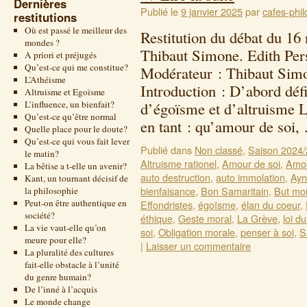
Dernières
Publié le
9 janvier 2025
par
cafes-phil
restitutions
Où est passé le meilleur des
Restitution du débat du 1
mondes ?
Thibaut Simone. Edith Per
A priori et préjugés
Qu’est-ce qui me constitue?
Modérateur : Thibaut Simo
L’Athéisme
Introduction : D’abord déf
Altruisme et Egoïsme
L’influence, un bienfait?
d’égoïsme et d’altruisme 
Qu’est-ce qu’être normal
en tant : qu’amour de soi
Quelle place pour le doute?
Qu’est-ce qui vous fait lever
Publié dans
Non classé
,
Saison 2024
le matin?
Altruisme rationel
,
Amour de soi
,
Amou
La bêtise a t-elle un avenir?
auto destruction
,
auto immolation
,
Ayn
Kant, un tournant décisif de
bienfaisance
,
Bon Samaritain
,
But mo
la philosophie
Peut-on être authentique en
Effondristes
,
égoïsme
,
élan du coeur
,
société?
éthique
,
Geste moral
,
La Grève
,
loi d
La vie vaut-elle qu’on
soi
,
Obligation morale
,
penser à soi
,
S
meure pour elle?
|
Laisser un commentaire
La pluralité des cultures
fait-elle obstacle à l’unité
du genre humain?
De l’inné à l’acquis
Le monde change