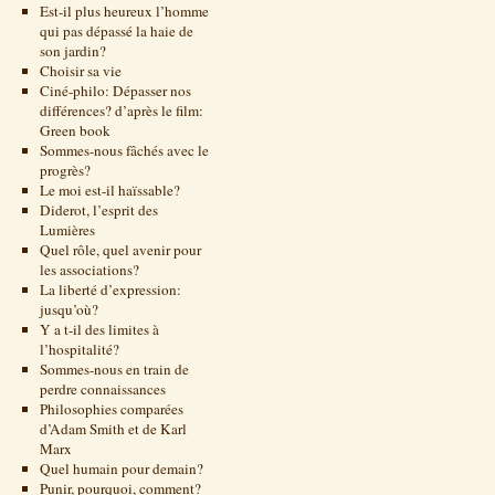
Est-il plus heureux l’homme
qui pas dépassé la haie de
son jardin?
Choisir sa vie
Ciné-philo: Dépasser nos
différences? d’après le film:
Green book
Sommes-nous fâchés avec le
progrès?
Le moi est-il haïssable?
Diderot, l’esprit des
Lumières
Quel rôle, quel avenir pour
les associations?
La liberté d’expression:
jusqu’où?
Y a t-il des limites à
l’hospitalité?
Sommes-nous en train de
perdre connaissances
Philosophies comparées
d’Adam Smith et de Karl
Marx
Quel humain pour demain?
Punir, pourquoi, comment?