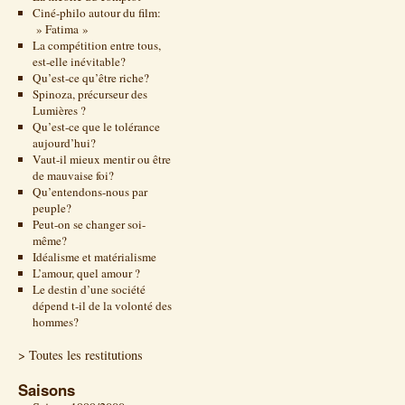
Ciné-philo autour du film:
» Fatima »
La compétition entre tous,
est-elle inévitable?
Qu’est-ce qu’être riche?
Spinoza, précurseur des
Lumières ?
Qu’est-ce que le tolérance
aujourd’hui?
Vaut-il mieux mentir ou être
de mauvaise foi?
Qu’entendons-nous par
peuple?
Peut-on se changer soi-
même?
Idéalisme et matérialisme
L’amour, quel amour ?
Le destin d’une société
dépend t-il de la volonté des
hommes?
> Toutes les restitutions
Saisons