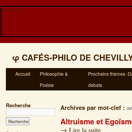
Veuillez patienter...
φ
CAFÉS-PHILO DE CHEVILL
Accueil
Philosophie &
Prochains thèmes -Da
Poésie
débats
Recherche
s
Archives par mot-clef :
Altruisme et Egoïsm
→
Lire la suite