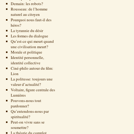
Demain: les robots?
Rousseau: de l’homme
naturel au citoyen
Pourquoi nous faut-il des
héros?
La tyrannie du désir
Les formes du dialogue
Qu’est-ce qui meurt quand
une civilisation meurt?
Morale et politique
Identité personnelle,
identité collective
Ciné-philo autour du film:
Lion
La politesse: toujours une
valeur d’actualité?
Voltaire, figure centrale des
Lumières
Pouvons-nous tout
pardonner?
Qu’entendons-nous par
spiritualité?
Peut-on vivre sans se
soumettre?
La théorie du complot