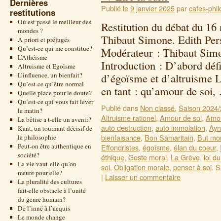
Dernières
Publié le
9 janvier 2025
par
cafes-phil
restitutions
Où est passé le meilleur des
Restitution du débat du 1
mondes ?
Thibaut Simone. Edith Per
A priori et préjugés
Qu’est-ce qui me constitue?
Modérateur : Thibaut Simo
L’Athéisme
Introduction : D’abord déf
Altruisme et Egoïsme
L’influence, un bienfait?
d’égoïsme et d’altruisme 
Qu’est-ce qu’être normal
en tant : qu’amour de soi
Quelle place pour le doute?
Qu’est-ce qui vous fait lever
Publié dans
Non classé
,
Saison 2024
le matin?
Altruisme rationel
,
Amour de soi
,
Amou
La bêtise a t-elle un avenir?
auto destruction
,
auto immolation
,
Ayn
Kant, un tournant décisif de
bienfaisance
,
Bon Samaritain
,
But mo
la philosophie
Peut-on être authentique en
Effondristes
,
égoïsme
,
élan du coeur
,
société?
éthique
,
Geste moral
,
La Grève
,
loi d
La vie vaut-elle qu’on
soi
,
Obligation morale
,
penser à soi
,
S
meure pour elle?
|
Laisser un commentaire
La pluralité des cultures
fait-elle obstacle à l’unité
du genre humain?
De l’inné à l’acquis
Le monde change