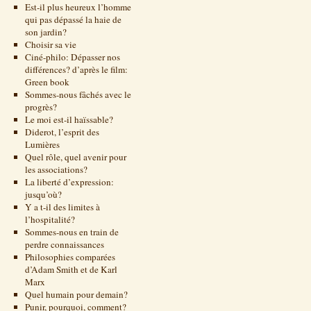
Est-il plus heureux l’homme
qui pas dépassé la haie de
son jardin?
Choisir sa vie
Ciné-philo: Dépasser nos
différences? d’après le film:
Green book
Sommes-nous fâchés avec le
progrès?
Le moi est-il haïssable?
Diderot, l’esprit des
Lumières
Quel rôle, quel avenir pour
les associations?
La liberté d’expression:
jusqu’où?
Y a t-il des limites à
l’hospitalité?
Sommes-nous en train de
perdre connaissances
Philosophies comparées
d’Adam Smith et de Karl
Marx
Quel humain pour demain?
Punir, pourquoi, comment?