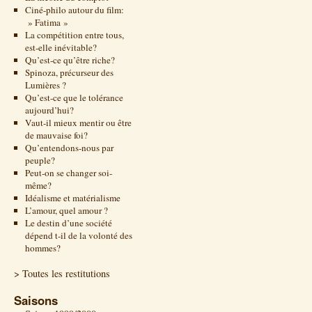
Ciné-philo autour du film:
» Fatima »
La compétition entre tous,
est-elle inévitable?
Qu’est-ce qu’être riche?
Spinoza, précurseur des
Lumières ?
Qu’est-ce que le tolérance
aujourd’hui?
Vaut-il mieux mentir ou être
de mauvaise foi?
Qu’entendons-nous par
peuple?
Peut-on se changer soi-
même?
Idéalisme et matérialisme
L’amour, quel amour ?
Le destin d’une société
dépend t-il de la volonté des
hommes?
> Toutes les restitutions
Saisons