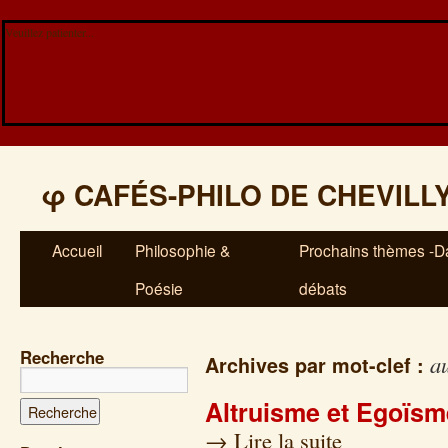
Veuillez patienter...
φ
CAFÉS-PHILO DE CHEVILL
Accueil
Philosophie &
Prochains thèmes -Da
Poésie
débats
Recherche
a
Archives par mot-clef :
Altruisme et Egoïsm
→
Lire la suite