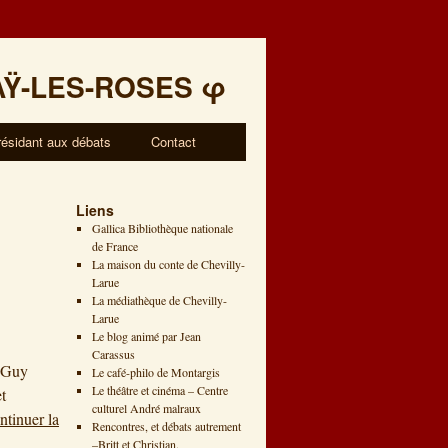
AŸ-LES-ROSES
φ
résidant aux débats
Contact
Liens
Gallica Bibliothèque nationale
de France
La maison du conte de Chevilly-
Larue
La médiathèque de Chevilly-
Larue
Le blog animé par Jean
Carassus
: Guy
Le café-philo de Montargis
Le théâtre et cinéma – Centre
t
culturel André malraux
ntinuer la
Rencontres, et débats autrement
–Britt et Christian.