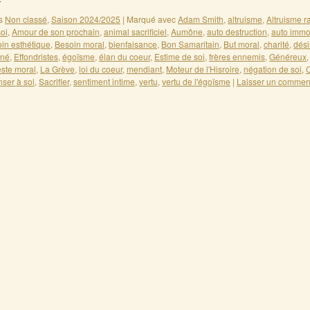
s
Non classé
,
Saison 2024/2025
|
Marqué avec
Adam Smith
,
altruisme
,
Altruisme r
oi
,
Amour de son prochain
,
animal sacrificiel
,
Aumône
,
auto destruction
,
auto immo
in esthétique
,
Besoin moral
,
bienfaisance
,
Bon Samaritain
,
But moral
,
charité
,
dési
ané
,
Effondristes
,
égoïsme
,
élan du coeur
,
Estime de soi
,
frères ennemis
,
Généreux
ste moral
,
La Grève
,
loi du coeur
,
mendiant
,
Moteur de l'Hisroire
,
négation de soi
,
O
ser à soi
,
Sacrifier
,
sentiment intime
,
vertu
,
vertu de l'égoïsme
|
Laisser un commen