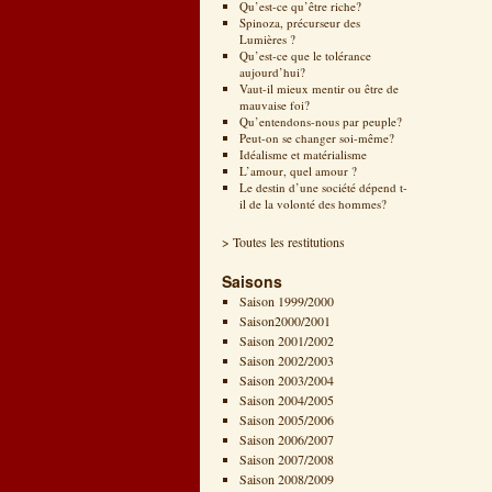
Qu’est-ce qu’être riche?
Spinoza, précurseur des
Lumières ?
Qu’est-ce que le tolérance
aujourd’hui?
Vaut-il mieux mentir ou être de
mauvaise foi?
Qu’entendons-nous par peuple?
Peut-on se changer soi-même?
Idéalisme et matérialisme
L’amour, quel amour ?
Le destin d’une société dépend t-
il de la volonté des hommes?
> Toutes les restitutions
Saisons
Saison 1999/2000
Saison2000/2001
Saison 2001/2002
Saison 2002/2003
Saison 2003/2004
Saison 2004/2005
Saison 2005/2006
Saison 2006/2007
Saison 2007/2008
Saison 2008/2009