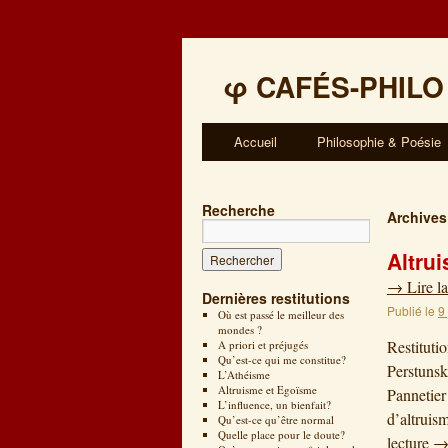
φ
CAFÉS-PHILO
Accueil
Philosophie & Poésie
Recherche
Archives
Altru
→
Lire la
Dernières restitutions
Publié le
9
Où est passé le meilleur des
mondes ?
Restituti
A priori et préjugés
Qu’est-ce qui me constitue?
Perstunsk
L’Athéisme
Altruisme et Egoïsme
Pannetier
L’influence, un bienfait?
d’altruis
Qu’est-ce qu’être normal
Quelle place pour le doute?
lecture