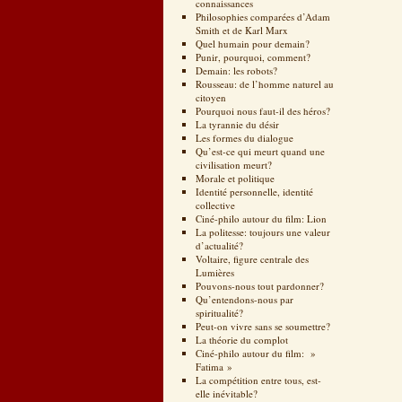
connaissances
Philosophies comparées d’Adam
Smith et de Karl Marx
Quel humain pour demain?
Punir, pourquoi, comment?
Demain: les robots?
Rousseau: de l’homme naturel au
citoyen
Pourquoi nous faut-il des héros?
La tyrannie du désir
Les formes du dialogue
Qu’est-ce qui meurt quand une
civilisation meurt?
Morale et politique
Identité personnelle, identité
collective
Ciné-philo autour du film: Lion
La politesse: toujours une valeur
d’actualité?
Voltaire, figure centrale des
Lumières
Pouvons-nous tout pardonner?
Qu’entendons-nous par
spiritualité?
Peut-on vivre sans se soumettre?
La théorie du complot
Ciné-philo autour du film: »
Fatima »
La compétition entre tous, est-
elle inévitable?