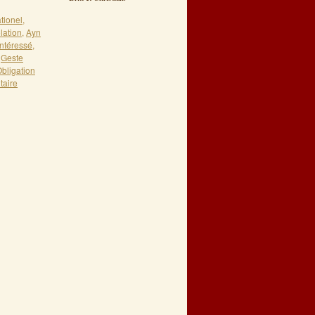
ationel
,
lation
,
Ayn
ntéressé
,
,
Geste
bligation
taire