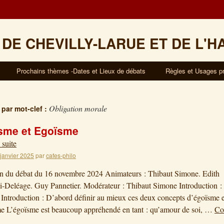
 DE CHEVILLY-LARUE ET DE L'H
Prochains thèmes -Dates et Lieux de débats
Règles et Usages p
Obligation morale
 par mot-clef :
isme et Egoïsme
 suite
 janvier 2025
par
cafes-philo
on du débat du 16 novembre 2024 Animateurs : Thibaut Simone. Edith
i-Deléage. Guy Pannetier. Modérateur : Thibaut Simone Introduction 
 Introduction : D’abord définir au mieux ces deux concepts d’égoïsme e
me L’égoïsme est beaucoup appréhendé en tant : qu’amour de soi, …
Co
→