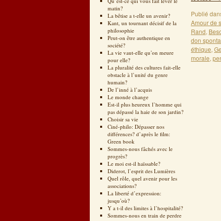
Qu’est-ce qui vous fait lever le
matin?
Publié dan
La bêtise a t-elle un avenir?
Amour de s
Kant, un tournant décisif de la
philosophie
Rand
,
Beso
Peut-on être authentique en
don spont
société?
éthique
,
Ge
La vie vaut-elle qu’on meure
morale
,
pen
pour elle?
La pluralité des cultures fait-elle
obstacle à l’unité du genre
humain?
De l’inné à l’acquis
Le monde change
Est-il plus heureux l’homme qui
pas dépassé la haie de son jardin?
Choisir sa vie
Ciné-philo: Dépasser nos
différences? d’après le film:
Green book
Sommes-nous fâchés avec le
progrès?
Le moi est-il haïssable?
Diderot, l’esprit des Lumières
Quel rôle, quel avenir pour les
associations?
La liberté d’expression:
jusqu’où?
Y a t-il des limites à l’hospitalité?
Sommes-nous en train de perdre