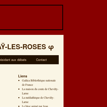
AŸ-LES-ROSES
φ
résidant aux débats
Contact
Liens
Gallica Bibliothèque nationale
de France
La maison du conte de Chevilly-
Larue
La médiathèque de Chevilly-
Larue
Le blog animé par Jean