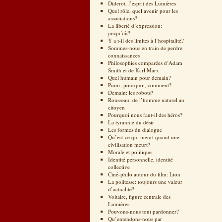
Diderot, l’esprit des Lumières
Quel rôle, quel avenir pour les
associations?
La liberté d’expression:
jusqu’où?
Y a t-il des limites à l’hospitalité?
Sommes-nous en train de perdre
connaissances
Philosophies comparées d’Adam
Smith et de Karl Marx
Quel humain pour demain?
Punir, pourquoi, comment?
Demain: les robots?
Rousseau: de l’homme naturel au
citoyen
Pourquoi nous faut-il des héros?
La tyrannie du désir
Les formes du dialogue
Qu’est-ce qui meurt quand une
civilisation meurt?
Morale et politique
Identité personnelle, identité
collective
Ciné-philo autour du film: Lion
La politesse: toujours une valeur
d’actualité?
Voltaire, figure centrale des
Lumières
Pouvons-nous tout pardonner?
Qu’entendons-nous par