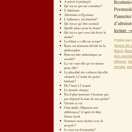
Restituti
A priori et préjugés
Qu’est-ce qui me constitue?
Perstunsk
L’Athéisme
Altruisme et Egoïsme
Pannetier
L’influence, un bienfait?
d’altruis
Qu’est-ce qu’être normal
Quelle place pour le doute?
lecture
Qu’est-ce qui vous fait lever le
matin?
Publié dan
La bêtise a t-elle un avenir?
Amour de s
Kant, un tournant décisif de la
philosophie
Rand
,
Beso
Peut-on être authentique en
don spont
société?
éthique
,
Ge
La vie vaut-elle qu’on meure
morale
,
pen
pour elle?
La pluralité des cultures fait-elle
obstacle à l’unité du genre
humain?
De l’inné à l’acquis
Le monde change
Est-il plus heureux l’homme qui
pas dépassé la haie de son jardin?
Choisir sa vie
Ciné-philo: Dépasser nos
différences? d’après le film:
Green book
Sommes-nous fâchés avec le
progrès?
Le moi est-il haïssable?