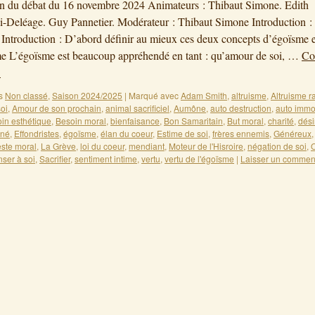
on du débat du 16 novembre 2024 Animateurs : Thibaut Simone. Edith
i-Deléage. Guy Pannetier. Modérateur : Thibaut Simone Introduction 
 Introduction : D’abord définir au mieux ces deux concepts d’égoïsme e
me L’égoïsme est beaucoup appréhendé en tant : qu’amour de soi, …
Co
→
s
Non classé
,
Saison 2024/2025
|
Marqué avec
Adam Smith
,
altruisme
,
Altruisme r
oi
,
Amour de son prochain
,
animal sacrificiel
,
Aumône
,
auto destruction
,
auto immo
in esthétique
,
Besoin moral
,
bienfaisance
,
Bon Samaritain
,
But moral
,
charité
,
dési
ané
,
Effondristes
,
égoïsme
,
élan du coeur
,
Estime de soi
,
frères ennemis
,
Généreux
ste moral
,
La Grève
,
loi du coeur
,
mendiant
,
Moteur de l'Hisroire
,
négation de soi
,
O
ser à soi
,
Sacrifier
,
sentiment intime
,
vertu
,
vertu de l'égoïsme
|
Laisser un commen