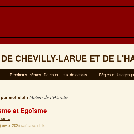
 DE CHEVILLY-LARUE ET DE L'H
Prochains thèmes -Dates et Lieux de débats
Règles et Usages p
Moteur de l’Hisroire
 par mot-clef :
isme et Egoïsme
 suite
 janvier 2025
par
cafes-philo