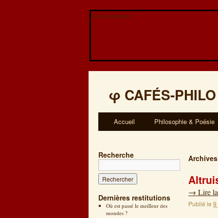
Veuillez patienter...
φ
CAFÉS-PHILO
Accueil
Philosophie & Poésie
Recherche
Archives
Altru
→
Lire la
Dernières restitutions
Publié le
9
Où est passé le meilleur des
mondes ?