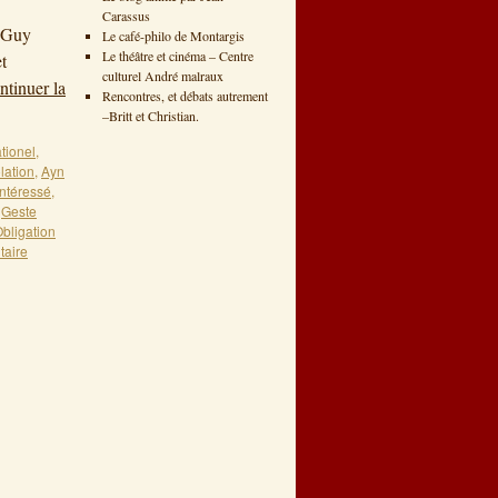
Carassus
: Guy
Le café-philo de Montargis
Le théâtre et cinéma – Centre
t
culturel André malraux
ntinuer la
Rencontres, et débats autrement
–Britt et Christian.
ationel
,
lation
,
Ayn
ntéressé
,
,
Geste
bligation
taire