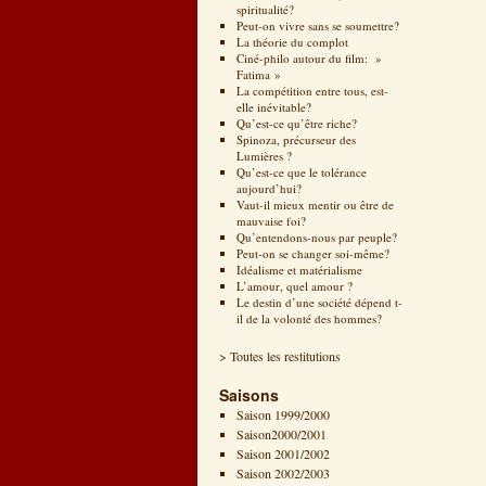
spiritualité?
Peut-on vivre sans se soumettre?
La théorie du complot
Ciné-philo autour du film: »
Fatima »
La compétition entre tous, est-
elle inévitable?
Qu’est-ce qu’être riche?
Spinoza, précurseur des
Lumières ?
Qu’est-ce que le tolérance
aujourd’hui?
Vaut-il mieux mentir ou être de
mauvaise foi?
Qu’entendons-nous par peuple?
Peut-on se changer soi-même?
Idéalisme et matérialisme
L’amour, quel amour ?
Le destin d’une société dépend t-
il de la volonté des hommes?
> Toutes les restitutions
Saisons
Saison 1999/2000
Saison2000/2001
Saison 2001/2002
Saison 2002/2003