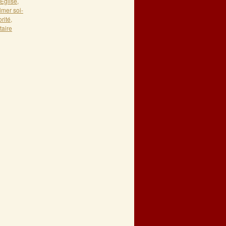
'Eglise
,
imer soi-
rité
,
taire