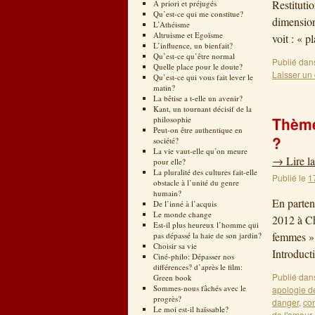
Restituti
A priori et préjugés
Qu’est-ce qui me constitue?
dimension
L’Athéisme
Altruisme et Egoïsme
voit : « 
L’influence, un bienfait?
Qu’est-ce qu’être normal
Publié dan
Quelle place pour le doute?
Laisser un
Qu’est-ce qui vous fait lever le
matin?
La bêtise a t-elle un avenir?
Kant, un tournant décisif de la
Thème
philosophie
Peut-on être authentique en
?
société?
La vie vaut-elle qu’on meure
→
Lire la
pour elle?
La pluralité des cultures fait-elle
Publié le
1
obstacle à l’unité du genre
humain?
En parten
De l’inné à l’acquis
Le monde change
2012 à Ch
Est-il plus heureux l’homme qui
femmes » 
pas dépassé la haie de son jardin?
Choisir sa vie
Introduct
Ciné-philo: Dépasser nos
différences? d’après le film:
Publié dan
Green book
Sommes-nous fâchés avec le
apologie d
progrès?
danger
,
con
Le moi est-il haïssable?
de l'amour