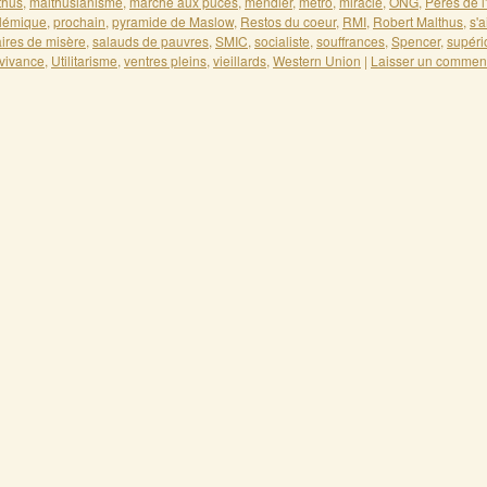
thus
,
malthusianisme
,
marché aux puces
,
mendier
,
métro
,
miracle
,
ONG
,
Pères de l
lémique
,
prochain
,
pyramide de Maslow
,
Restos du coeur
,
RMI
,
Robert Malthus
,
s'a
aires de misère
,
salauds de pauvres
,
SMIC
,
socialiste
,
souffrances
,
Spencer
,
supério
vivance
,
Utilitarisme
,
ventres pleins
,
vieillards
,
Western Union
|
Laisser un commen