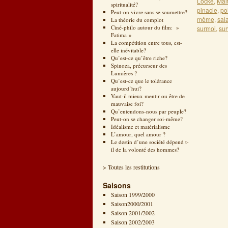
Locke
,
Mal
spiritualité?
pinacle
,
po
Peut-on vivre sans se soumettre?
même
,
sal
La théorie du complot
Ciné-philo autour du film: »
surmoi
,
sur
Fatima »
La compétition entre tous, est-
elle inévitable?
Qu’est-ce qu’être riche?
Spinoza, précurseur des
Lumières ?
Qu’est-ce que le tolérance
aujourd’hui?
Vaut-il mieux mentir ou être de
mauvaise foi?
Qu’entendons-nous par peuple?
Peut-on se changer soi-même?
Idéalisme et matérialisme
L’amour, quel amour ?
Le destin d’une société dépend t-
il de la volonté des hommes?
> Toutes les restitutions
Saisons
Saison 1999/2000
Saison2000/2001
Saison 2001/2002
Saison 2002/2003