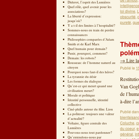
Diderot, l’esprit des Lumières
intelligenc
Quel rôle, quel avenir pour les
loi divine
,
L
associations?
La liberté d’expression:
obscurité
,
jusqu’où?
pureté
,
que
Y a t-il des limites à l’hospitalité?
Sommes-nous en train de perdre
connaissances
Philosophies comparées d’Adam
Thème
Smith et de Karl Marx
Quel humain pour demain?
polém
Punir, pourquoi, comment?
Demain: les robots?
→
Lire la
Rousseau: de l’homme naturel au
citoyen
Publié le
1
Pourquoi nous faut-il des héros?
La tyrannie du désir
Restituti
Les formes du dialogue
Van Gogh 
Qu’est-ce qui meurt quand une
civilisation meurt?
de l’huma
Morale et politique
Identité personnelle, identité
à-dire l
collective
Ciné-philo autour du film: Lion
Publié dan
La politesse: toujours une valeur
bienfaisan
d’actualité?
Coluche
,
c
Voltaire, figure centrale des
Lumières
du coeur
,
e
Pouvons-nous tout pardonner?
général
,
in
Qu’entendons-nous par