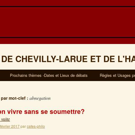
 DE CHEVILLY-LARUE ET DE L'H
Prochains thèmes -Dates et Lieux de débats
Règles et Usages p
abnegation
 par mot-clef :
on vivre sans se soumettre?
 suite
 février 2017
par
cafes-philo