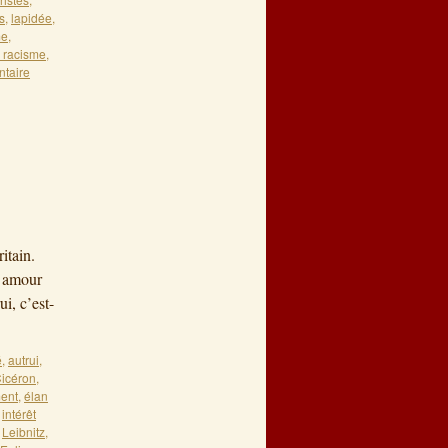
s
,
lapidée
,
me
,
u racisme
,
taire
itain.
e amour
i, c’est-
é
,
autrui
,
icéron
,
ent
,
élan
,
intérêt
,
Leibnitz
,