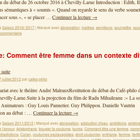
on du débat du 26 octobre 2016 à Chevilly-Larue Introduction : Edith, Il 
s sémantiques à « soumis ». Quand on regarde le sens du verbe soumet
placer sous », « se placer …
Continuer la lecture
→
s
Saison 2016/ 2017
|
Marqué avec
abnegation
,
maîtres
,
serviteurs
,
soumettre
,
sou
 commentaire
: Comment être femme dans un contexte diff
 suite
7 juillet 2012
par
cafes-philo
ariat avec le théâtre André MalrauxRestitution du débat du Café-philo 
evilly-Larue.Suite à la projection du film de Radu Mihaileanu :« La s
Animateurs : Guy Louis Pannetier. Guy Philippon. Danielle Vautrin
ion au débat : …
Continuer la lecture
→
s
Saison 2011/2012
|
Marqué avec
abnegation
,
adduction d'eau
,
ambitions
,
ambiv
e l'amour
,
Aristophane
,
bouger la coutume
,
burqa
,
Comment être une femme
,
comm
tradictions
,
Coran
,
coutumes esclavagistes
,
droit coutumier
,
entrisme
,
femme
,
fertil
,
guerrière
,
honte
,
hymne à l'amour
,
imans
,
impudique
,
indifférence
,
insolence
,
intég