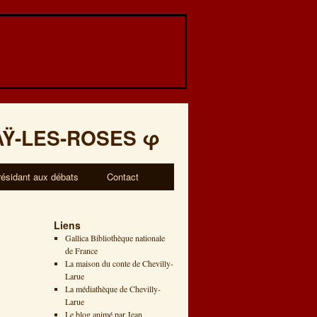
AŸ-LES-ROSES
φ
résidant aux débats
Contact
Liens
Gallica Bibliothèque nationale
de France
La maison du conte de Chevilly-
Larue
La médiathèque de Chevilly-
Larue
Le blog animé par Jean