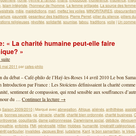
e
,
Islam intégriste
,
l'honneur de l'homme
,
La femme grillagée
,
La source des femme
ysistrata
,
mâle
,
malédictions
,
mari
,
mettez les voiles
,
MINORITAIRES
,
obscurantis
parjure
,
pauvreté
,
pesanteur des traditions
,
Pierre Perret
,
pilier du silence
,
piliers d
stions religieuses
,
révoltée
,
solidarité
,
soumise
,
tabou
,
traditions
,
voile
|
Un commen
: « La charité humaine peut-elle faire
ique? »
 suite
5 mai 2011
par
cafes-philo
on du débat – Café-philo de l’Haÿ-les-Roses 14 avril 2010 Le bon Samar
Introduction par France : Les Stoïciens définissaient la charité comm
nité, sentiment de compassion, qui rend sensible aux souffrances d’autru
’amour du …
Continuer la lecture
→
s
Saison 2009/2010
|
Marqué avec
abnegation
,
Afrique
,
aliénés
,
anthithèse
,
assist
ce
,
bonnes oeuvres
,
ça
,
cénacle
,
charité
,
charité bien ordonnée
,
charité business
,
C
ontroverse
,
coquillards
,
dame patronnnesse
,
Darwinisme social
,
débâcle
,
dévouem
mpathie
,
enfoirés
,
FMI
,
générosité
,
Hitler
,
Hobbes
,
humanité
,
impératif catégorique
térêt particulier
,
invalides
,
Jacques Brel
,
judaïsme
,
Kant
,
le bon samaritain
,
le Véda