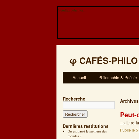
Veuillez patienter...
φ
CAFÉS-PHILO
Accueil
Philosophie & Poésie
Recherche
Archives
Peut-
→
Lire la
Dernières restitutions
Publié le
5
Où est passé le meilleur des
mondes ?