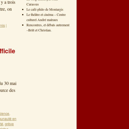
y a trois
Carassus
tre, on
Le café-philo de Montargis
Le théâtre et cinéma – Centre
culturel André malraux
Rencontres, et débats autrement
mis
|
–Britt et Christian.
icile
du 30 mai
ource des
alence
,
unauté en
ité
,
grève
ristes
,