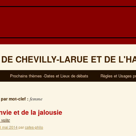
 DE CHEVILLY-LARUE ET DE L'H
Prochains thèmes -Dates et Lieux de débats
Règles et Usages p
femme
 par mot-clef :
nvie et de la jalousie
 suite
1 mai 2014
par
cafes-philo