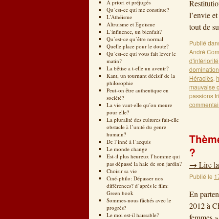
Restituti
A priori et préjugés
Qu’est-ce qui me constitue?
l’envie e
L’Athéisme
Altruisme et Egoïsme
tout de s
L’influence, un bienfait?
Qu’est-ce qu’être normal
Publié dan
Quelle place pour le doute?
André Comt
Qu’est-ce qui vous fait lever le
d'infériorité
matin?
La bêtise a t-elle un avenir?
domination
Kant, un tournant décisif de la
Héraclès
,
h
philosophie
mauvaise c
Peut-on être authentique en
passions tr
société?
commentai
La vie vaut-elle qu’on meure
pour elle?
La pluralité des cultures fait-elle
obstacle à l’unité du genre
humain?
Thème
De l’inné à l’acquis
?
Le monde change
Est-il plus heureux l’homme qui
→
Lire la
pas dépassé la haie de son jardin?
Choisir sa vie
Publié le
1
Ciné-philo: Dépasser nos
différences? d’après le film:
En parten
Green book
Sommes-nous fâchés avec le
2012 à Ch
progrès?
Le moi est-il haïssable?
femmes » 