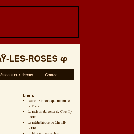
AŸ-LES-ROSES
φ
résidant aux débats
Contact
Liens
Gallica Bibliothèque nationale
de France
La maison du conte de Chevilly-
Larue
La médiathèque de Chevilly-
Larue
Le blog animé par Jean