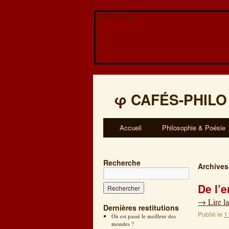
Veuillez patienter...
φ
CAFÉS-PHILO
Accueil
Philosophie & Poésie
Recherche
Archives
De l’e
→
Lire la
Dernières restitutions
Publié le
1
Où est passé le meilleur des
mondes ?