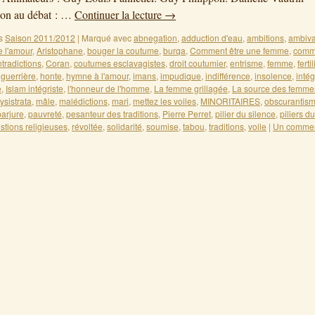
ion au débat : …
Continuer la lecture
→
s
Saison 2011/2012
|
Marqué avec
abnegation
,
adduction d'eau
,
ambitions
,
ambiv
e l'amour
,
Aristophane
,
bouger la coutume
,
burqa
,
Comment être une femme
,
comm
tradictions
,
Coran
,
coutumes esclavagistes
,
droit coutumier
,
entrisme
,
femme
,
fertil
,
guerrière
,
honte
,
hymne à l'amour
,
imans
,
impudique
,
indifférence
,
insolence
,
intég
e
,
Islam intégriste
,
l'honneur de l'homme
,
La femme grillagée
,
La source des femme
ysistrata
,
mâle
,
malédictions
,
mari
,
mettez les voiles
,
MINORITAIRES
,
obscurantis
parjure
,
pauvreté
,
pesanteur des traditions
,
Pierre Perret
,
pilier du silence
,
piliers d
stions religieuses
,
révoltée
,
solidarité
,
soumise
,
tabou
,
traditions
,
voile
|
Un commen