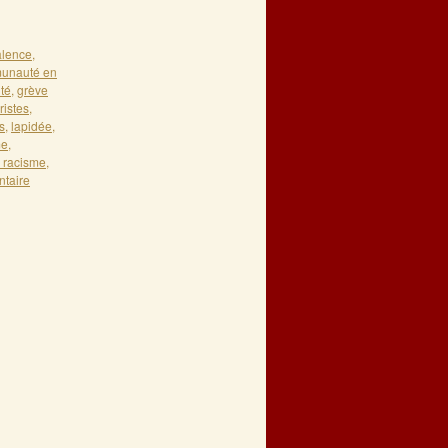
alence
,
unauté en
ité
,
grève
ristes
,
s
,
lapidée
,
me
,
u racisme
,
taire