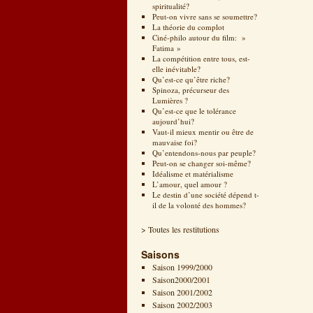
spiritualité?
Peut-on vivre sans se soumettre?
La théorie du complot
Ciné-philo autour du film: »
Fatima »
La compétition entre tous, est-
elle inévitable?
Qu’est-ce qu’être riche?
Spinoza, précurseur des
Lumières ?
Qu’est-ce que le tolérance
aujourd’hui?
Vaut-il mieux mentir ou être de
mauvaise foi?
Qu’entendons-nous par peuple?
Peut-on se changer soi-même?
Idéalisme et matérialisme
L’amour, quel amour ?
Le destin d’une société dépend t-
il de la volonté des hommes?
> Toutes les restitutions
Saisons
Saison 1999/2000
Saison2000/2001
Saison 2001/2002
Saison 2002/2003