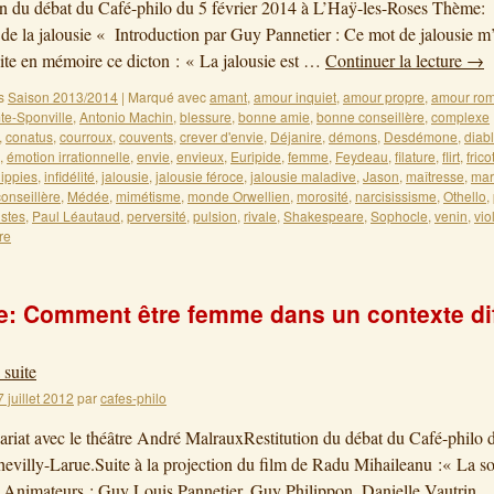
on du débat du Café-philo du 5 février 2014 à L’Haÿ-les-Roses Thème:
t de la jalousie « Introduction par Guy Pannetier : Ce mot de jalousie m
uite en mémoire ce dicton : « La jalousie est …
Continuer la lecture
→
s
Saison 2013/2014
|
Marqué avec
amant
,
amour inquiet
,
amour propre
,
amour rom
e-Sponville
,
Antonio Machin
,
blessure
,
bonne amie
,
bonne conseillère
,
complexe
,
conatus
,
courroux
,
couvents
,
crever d'envie
,
Déjanire
,
démons
,
Desdémone
,
diab
,
émotion irrationnelle
,
envie
,
envieux
,
Euripide
,
femme
,
Feydeau
,
filature
,
flirt
,
frico
ippies
,
infidélité
,
jalousie
,
jalousie féroce
,
jalousie maladive
,
Jason
,
maîtresse
,
mar
onseillère
,
Médée
,
mimétisme
,
monde Orwellien
,
morosité
,
narcisissisme
,
Othello
,
istes
,
Paul Léautaud
,
perversité
,
pulsion
,
rivale
,
Shakespeare
,
Sophocle
,
venin
,
vio
re
: Comment être femme dans un contexte diff
 suite
7 juillet 2012
par
cafes-philo
ariat avec le théâtre André MalrauxRestitution du débat du Café-philo 
evilly-Larue.Suite à la projection du film de Radu Mihaileanu :« La s
Animateurs : Guy Louis Pannetier. Guy Philippon. Danielle Vautrin