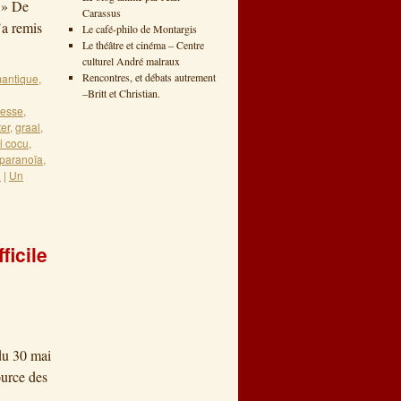
 » De
Carassus
’a remis
Le café-philo de Montargis
Le théâtre et cinéma – Centre
culturel André malraux
Rencontres, et débats autrement
antique
,
–Britt et Christian.
lesse
,
ter
,
graal
,
i cocu
,
paranoïa
,
l
|
Un
icile
du 30 mai
ource des