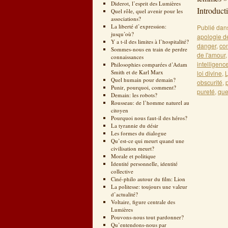
Diderot, l’esprit des Lumières
Introduct
Quel rôle, quel avenir pour les
associations?
La liberté d’expression:
Publié dan
jusqu’où?
apologie d
Y a t-il des limites à l’hospitalité?
danger
,
con
Sommes-nous en train de perdre
de l'amour
connaissances
intelligenc
Philosophies comparées d’Adam
Smith et de Karl Marx
loi divine
,
L
Quel humain pour demain?
obscurité
,
Punir, pourquoi, comment?
pureté
,
que
Demain: les robots?
Rousseau: de l’homme naturel au
citoyen
Pourquoi nous faut-il des héros?
La tyrannie du désir
Les formes du dialogue
Qu’est-ce qui meurt quand une
civilisation meurt?
Morale et politique
Identité personnelle, identité
collective
Ciné-philo autour du film: Lion
La politesse: toujours une valeur
d’actualité?
Voltaire, figure centrale des
Lumières
Pouvons-nous tout pardonner?
Qu’entendons-nous par