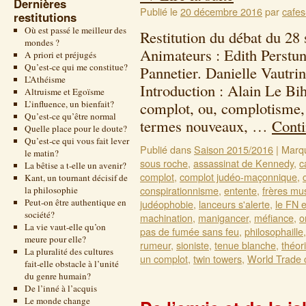
Dernières
Publié le
20 décembre 2016
par
cafes
restitutions
Où est passé le meilleur des
Restitution du débat du 28
mondes ?
Animateurs : Edith Perstu
A priori et préjugés
Qu’est-ce qui me constitue?
Pannetier. Danielle Vautri
L’Athéisme
Introduction : Alain Le Bi
Altruisme et Egoïsme
L’influence, un bienfait?
complot, ou, complotisme, 
Qu’est-ce qu’être normal
termes nouveaux, …
Conti
Quelle place pour le doute?
Qu’est-ce qui vous fait lever
Publié dans
Saison 2015/2016
|
Marq
le matin?
sous roche
,
assassinat de Kennedy
,
c
La bêtise a t-elle un avenir?
complot
,
complot judéo-maçonnique
,
Kant, un tournant décisif de
conspirationnisme
,
entente
,
frères m
la philosophie
Peut-on être authentique en
judéophobie
,
lanceurs s'alerte
,
le FN e
société?
machination
,
manigancer
,
méfiance
,
o
La vie vaut-elle qu’on
pas de fumée sans feu
,
philosophaille
meure pour elle?
rumeur
,
sioniste
,
tenue blanche
,
théor
La pluralité des cultures
un complot
,
twin towers
,
World Trade 
fait-elle obstacle à l’unité
du genre humain?
De l’inné à l’acquis
Le monde change