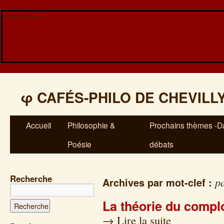
Veuillez patienter...
φ
CAFÉS-PHILO DE CHEVILL
Accueil
Philosophie &
Prochains thèmes -Da
Poésie
débats
Recherche
p
Archives par mot-clef :
La théorie du compl
→
Lire la suite