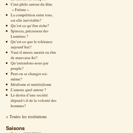
Ciné-philo autour du film:
» Fatima »
La compétition entre tous,
est-elle inévitable?
Qu’est-ce qu’être riche?
Spinoza, précurseur des
Lumières ?
Qu’est-ce que le tolérance
aujourd’hui?
Vaut-il mieux mentir ou être
de mauvaise foi?
Qu’entendons-nous par
peuple?
Peut-on se changer soi-
même?
Idéalisme et matérialisme
L’amour, quel amour ?
Le destin d’une société
dépend t-il de la volonté des
hommes?
> Toutes les restitutions
Saisons