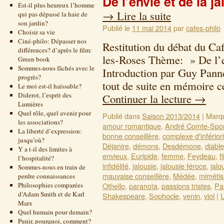
De l’envie et de la ja
Est-il plus heureux l’homme
→
Lire la suite
qui pas dépassé la haie de
son jardin?
Publié le
11 mai 2014
par
cafes-philo
Choisir sa vie
Ciné-philo: Dépasser nos
Restitution du débat du Ca
différences? d’après le film:
les-Roses Thème: » De l’en
Green book
Sommes-nous fâchés avec le
Introduction par Guy Panne
progrès?
tout de suite en mémoire c
Le moi est-il haïssable?
Diderot, l’esprit des
Continuer la lecture
→
Lumières
Quel rôle, quel avenir pour
Publié dans
Saison 2013/2014
|
Marq
les associations?
amour romantique
,
André Comte-Spon
La liberté d’expression:
bonne conseillère
,
complexe d'infériori
jusqu’où?
Déjanire
,
démons
,
Desdémone
,
diabl
Y a t-il des limites à
envieux
,
Euripide
,
femme
,
Feydeau
,
f
l’hospitalité?
infidélité
,
jalousie
,
jalousie féroce
,
jalo
Sommes-nous en train de
mauvaise conseillère
,
Médée
,
miméti
perdre connaissances
Philosophies comparées
Othello
,
paranoïa
,
passions tristes
,
Pa
d’Adam Smith et de Karl
Shakespeare
,
Sophocle
,
venin
,
viol
|
Marx
Quel humain pour demain?
Punir, pourquoi, comment?