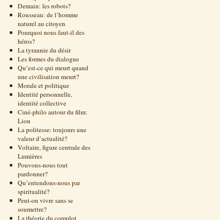
Demain: les robots?
Rousseau: de l’homme
naturel au citoyen
Pourquoi nous faut-il des
héros?
La tyrannie du désir
Les formes du dialogue
Qu’est-ce qui meurt quand
une civilisation meurt?
Morale et politique
Identité personnelle,
identité collective
Ciné-philo autour du film:
Lion
La politesse: toujours une
valeur d’actualité?
Voltaire, figure centrale des
Lumières
Pouvons-nous tout
pardonner?
Qu’entendons-nous par
spiritualité?
Peut-on vivre sans se
soumettre?
La théorie du complot