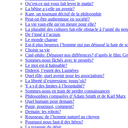
Qu’est-ce qui vous fait lever le matin?
La bêtise a t-elle un avenir?
Kant, un tournant décisif de la philosophie
Peut-on être authentique en société?
La vie vaut-elle qu’on meure pour elle?
La pluralité des cultures fait-elle obstacle à l’unité du g
De l’inné à l’acquis
Le monde change
Est-il plus heureux l’homme qui pas dépassé la haie de s
Choisir sa vie
Ciné-philo: Dépasser nos différences? d’après le film: G
Sommes-nous fâchés avec le progrès?
Le moi est-il haïssable?
Diderot, l’esprit des Lumières
Quel rôle, quel avenir pour les associations?
La liberté d’expression: jusqu’où?
Y a t-il des limites à l’hospitalité?
Sommes-nous en train de perdre connaissances
Philosophies comparées d’Adam Smith et de Karl Marx
Quel humain pour demain?
Punir, pourquoi, comment?
Demain: les robots?
Rousseau: de l’homme naturel au citoyen
Pourquoi nous faut-il des héros?
La tyrannie du désir