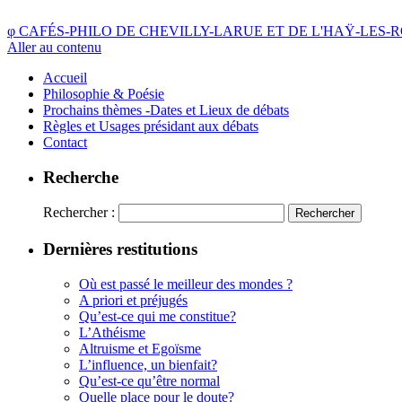
φ
CAFÉS-PHILO DE CHEVILLY-LARUE ET DE L'HAŸ-LES-
Aller au contenu
Accueil
Philosophie & Poésie
Prochains thèmes -Dates et Lieux de débats
Règles et Usages présidant aux débats
Contact
Recherche
Rechercher :
Dernières restitutions
Où est passé le meilleur des mondes ?
A priori et préjugés
Qu’est-ce qui me constitue?
L’Athéisme
Altruisme et Egoïsme
L’influence, un bienfait?
Qu’est-ce qu’être normal
Quelle place pour le doute?