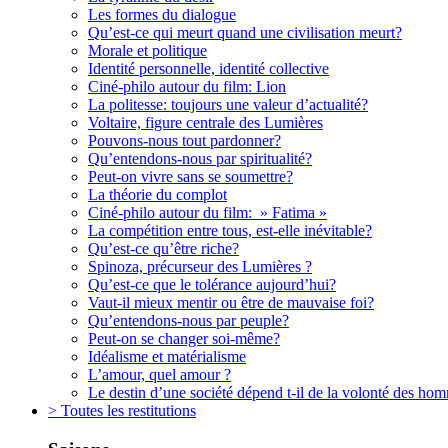
Les formes du dialogue
Qu’est-ce qui meurt quand une civilisation meurt?
Morale et politique
Identité personnelle, identité collective
Ciné-philo autour du film: Lion
La politesse: toujours une valeur d’actualité?
Voltaire, figure centrale des Lumières
Pouvons-nous tout pardonner?
Qu’entendons-nous par spiritualité?
Peut-on vivre sans se soumettre?
La théorie du complot
Ciné-philo autour du film: » Fatima »
La compétition entre tous, est-elle inévitable?
Qu’est-ce qu’être riche?
Spinoza, précurseur des Lumières ?
Qu’est-ce que le tolérance aujourd’hui?
Vaut-il mieux mentir ou être de mauvaise foi?
Qu’entendons-nous par peuple?
Peut-on se changer soi-même?
Idéalisme et matérialisme
L’amour, quel amour ?
Le destin d’une société dépend t-il de la volonté des ho
> Toutes les restitutions