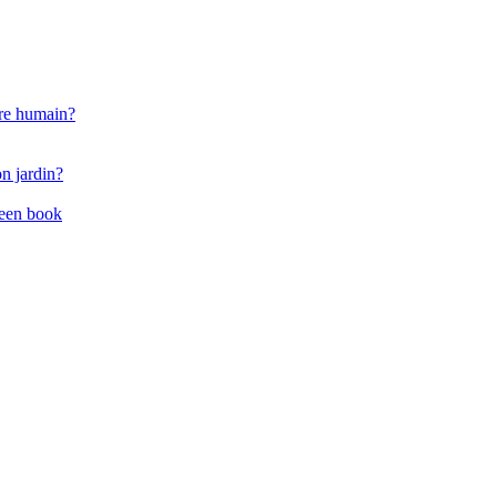
enre humain?
on jardin?
reen book