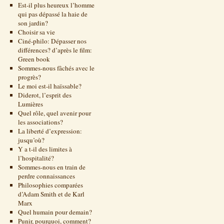
Est-il plus heureux l’homme
qui pas dépassé la haie de
son jardin?
Choisir sa vie
Ciné-philo: Dépasser nos
différences? d’après le film:
Green book
Sommes-nous fâchés avec le
progrès?
Le moi est-il haïssable?
Diderot, l’esprit des
Lumières
Quel rôle, quel avenir pour
les associations?
La liberté d’expression:
jusqu’où?
Y a t-il des limites à
l’hospitalité?
Sommes-nous en train de
perdre connaissances
Philosophies comparées
d’Adam Smith et de Karl
Marx
Quel humain pour demain?
Punir, pourquoi, comment?