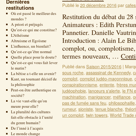
Dernières
Publié le
20 décembre 2016
par
cafes
restitutions
Où est passé le meilleur des
Restitution du débat du 28
mondes ?
Animateurs : Edith Perstu
A priori et préjugés
Qu’est-ce qui me constitue?
Pannetier. Danielle Vautri
L’Athéisme
Introduction : Alain Le Bi
Altruisme et Egoïsme
L’influence, un bienfait?
complot, ou, complotisme, 
Qu’est-ce qu’être normal
termes nouveaux, …
Conti
Quelle place pour le doute?
Qu’est-ce qui vous fait lever
Publié dans
Saison 2015/2016
|
Marq
le matin?
sous roche
,
assassinat de Kennedy
,
c
La bêtise a t-elle un avenir?
complot
,
complot judéo-maçonnique
,
Kant, un tournant décisif de
conspirationnisme
,
entente
,
frères m
la philosophie
Peut-on être authentique en
judéophobie
,
lanceurs s'alerte
,
le FN e
société?
machination
,
manigancer
,
méfiance
,
o
La vie vaut-elle qu’on
pas de fumée sans feu
,
philosophaille
meure pour elle?
rumeur
,
sioniste
,
tenue blanche
,
théor
La pluralité des cultures
un complot
,
twin towers
,
World Trade 
fait-elle obstacle à l’unité
du genre humain?
De l’inné à l’acquis
Le monde change