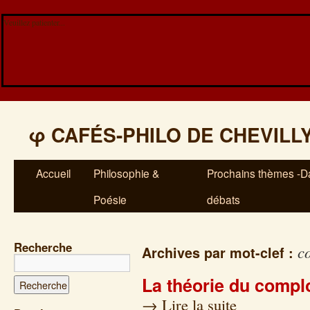
Veuillez patienter...
φ
CAFÉS-PHILO DE CHEVILL
Accueil
Philosophie &
Prochains thèmes -Da
Poésie
débats
Recherche
c
Archives par mot-clef :
La théorie du compl
→
Lire la suite