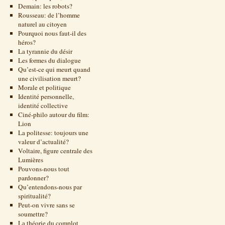
Demain: les robots?
Rousseau: de l’homme
naturel au citoyen
Pourquoi nous faut-il des
héros?
La tyrannie du désir
Les formes du dialogue
Qu’est-ce qui meurt quand
une civilisation meurt?
Morale et politique
Identité personnelle,
identité collective
Ciné-philo autour du film:
Lion
La politesse: toujours une
valeur d’actualité?
Voltaire, figure centrale des
Lumières
Pouvons-nous tout
pardonner?
Qu’entendons-nous par
spiritualité?
Peut-on vivre sans se
soumettre?
La théorie du complot