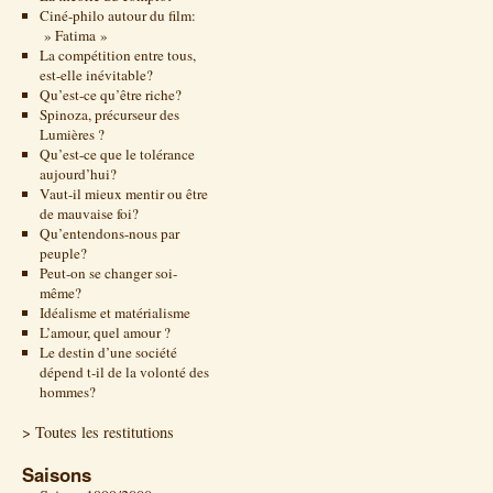
Ciné-philo autour du film:
» Fatima »
La compétition entre tous,
est-elle inévitable?
Qu’est-ce qu’être riche?
Spinoza, précurseur des
Lumières ?
Qu’est-ce que le tolérance
aujourd’hui?
Vaut-il mieux mentir ou être
de mauvaise foi?
Qu’entendons-nous par
peuple?
Peut-on se changer soi-
même?
Idéalisme et matérialisme
L’amour, quel amour ?
Le destin d’une société
dépend t-il de la volonté des
hommes?
> Toutes les restitutions
Saisons