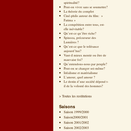
spiritualité?
Peut-on vivre sans se soumettre?
La théorie du complot
Ciné-philo autour du film: »
Fatima »
La compétition entre tous, est-
elle inévitable?
Qu’est-ce qu’être riche?
Spinoza, précurseur des
Lumières ?
Qu’est-ce que le tolérance
aujourd’hui?
Vaut-il mieux mentir ou être de
mauvaise foi?
Qu’entendons-nous par peuple?
Peut-on se changer soi-même?
Idéalisme et matérialisme
L’amour, quel amour ?
Le destin d’une société dépend t-
il de la volonté des hommes?
> Toutes les restitutions
Saisons
Saison 1999/2000
Saison2000/2001
Saison 2001/2002
Saison 2002/2003