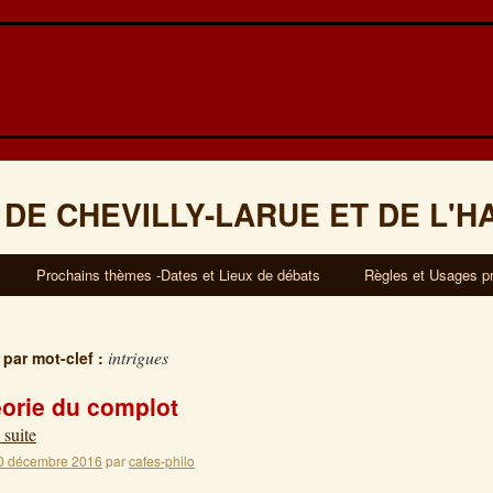
 DE CHEVILLY-LARUE ET DE L'H
Prochains thèmes -Dates et Lieux de débats
Règles et Usages p
intrigues
 par mot-clef :
éorie du complot
 suite
0 décembre 2016
par
cafes-philo