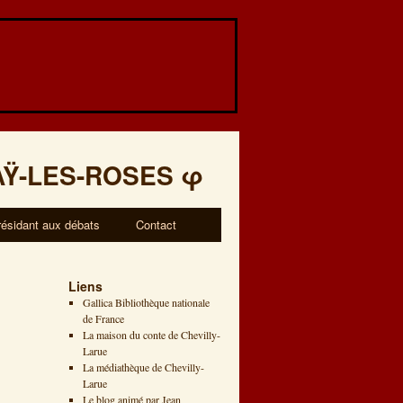
AŸ-LES-ROSES
φ
résidant aux débats
Contact
Liens
Gallica Bibliothèque nationale
de France
La maison du conte de Chevilly-
Larue
La médiathèque de Chevilly-
Larue
Le blog animé par Jean