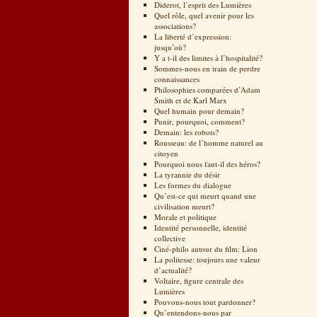
Diderot, l’esprit des Lumières
Quel rôle, quel avenir pour les
associations?
La liberté d’expression:
jusqu’où?
Y a t-il des limites à l’hospitalité?
Sommes-nous en train de perdre
connaissances
Philosophies comparées d’Adam
Smith et de Karl Marx
Quel humain pour demain?
Punir, pourquoi, comment?
Demain: les robots?
Rousseau: de l’homme naturel au
citoyen
Pourquoi nous faut-il des héros?
La tyrannie du désir
Les formes du dialogue
Qu’est-ce qui meurt quand une
civilisation meurt?
Morale et politique
Identité personnelle, identité
collective
Ciné-philo autour du film: Lion
La politesse: toujours une valeur
d’actualité?
Voltaire, figure centrale des
Lumières
Pouvons-nous tout pardonner?
Qu’entendons-nous par