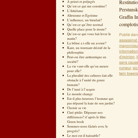
Restituti
A priori et préjugés
Qu’est-ce qui me constitue?
Perstunsk
L’Athéisme
Altruisme et Egoïsme
Graffin I
L’influence, un bienfait?
complotis
Qu’est-ce qu’être normal
Quelle place pour le doute?
Qu’est-ce qui vous fait lever le
Publié dan
matin?
assassinat
La bêtise a t-elle un avenir?
maçonniq
Kant, un tournant décisif de la
informatio
philosophie
d'opinion
,
Peut-on être authentique en
société?
sans caus
La vie vaut-elle qu’on meure
rumeur
,
sio
pour elle?
twin towers
La pluralité des cultures fait-elle
obstacle à l’unité du genre
humain?
De l’inné à l’acquis
Le monde change
Est-il plus heureux l’homme qui
pas dépassé la haie de son jardin?
Choisir sa vie
Ciné-philo: Dépasser nos
différences? d’après le film:
Green book
Sommes-nous fâchés avec le
progrès?
Le moi est-il haïssable?