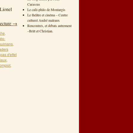
Carassus
 Lionel
Le café-philo de Montargis
Le théâtre et cinéma – Centre
culturel André malraux
lecture
→
Rencontres, et débats autrement
–Britt et Christian.
che
,
déo-
usulmans
,
aders
,
pas d'effet
iaux
,
omplot
,