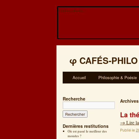
Veuillez patienter...
φ
CAFÉS-PHILO
Accueil
Philosophie & Poésie
Recherche
Archives
La th
→
Lire la
Dernières restitutions
Publié le
2
Où est passé le meilleur des
mondes ?