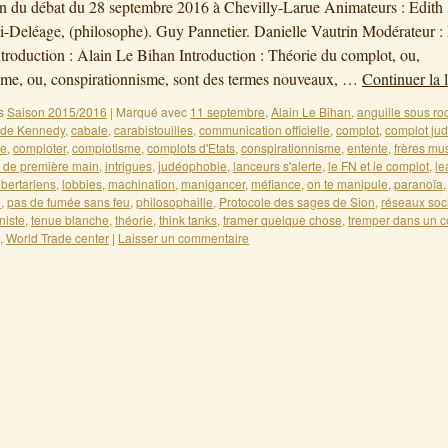
on du débat du 28 septembre 2016 à Chevilly-Larue Animateurs : Edith
i-Deléage, (philosophe). Guy Pannetier. Danielle Vautrin Modérateur :
ntroduction : Alain Le Bihan Introduction : Théorie du complot, ou,
me, ou, conspirationnisme, sont des termes nouveaux, …
Continuer la 
s
Saison 2015/2016
|
Marqué avec
11 septembre
,
Alain Le Bihan
,
anguille sous ro
 de Kennedy
,
cabale
,
carabistouilles
,
communication officielle
,
complot
,
complot ju
ue
,
comploter
,
complotisme
,
complots d'Etats
,
conspirationnisme
,
entente
,
frères m
n de première main
,
intrigues
,
judéophobie
,
lanceurs s'alerte
,
le FN et le complot
,
le
libertariens
,
lobbies
,
machination
,
manigancer
,
méfiance
,
on te manipule
,
paranoïa
e
,
pas de fumée sans feu
,
philosophaille
,
Protocole des sages de Sion
,
réseaux soc
niste
,
tenue blanche
,
théorie
,
think tanks
,
tramer quelque chose
,
tremper dans un c
,
World Trade center
|
Laisser un commentaire