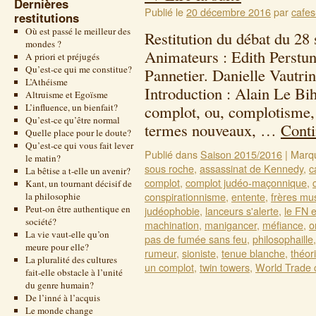
Dernières
Publié le
20 décembre 2016
par
cafes
restitutions
Où est passé le meilleur des
Restitution du débat du 28
mondes ?
Animateurs : Edith Perstu
A priori et préjugés
Qu’est-ce qui me constitue?
Pannetier. Danielle Vautri
L’Athéisme
Introduction : Alain Le Bi
Altruisme et Egoïsme
L’influence, un bienfait?
complot, ou, complotisme, 
Qu’est-ce qu’être normal
termes nouveaux, …
Conti
Quelle place pour le doute?
Qu’est-ce qui vous fait lever
Publié dans
Saison 2015/2016
|
Marq
le matin?
sous roche
,
assassinat de Kennedy
,
c
La bêtise a t-elle un avenir?
complot
,
complot judéo-maçonnique
,
Kant, un tournant décisif de
conspirationnisme
,
entente
,
frères m
la philosophie
Peut-on être authentique en
judéophobie
,
lanceurs s'alerte
,
le FN e
société?
machination
,
manigancer
,
méfiance
,
o
La vie vaut-elle qu’on
pas de fumée sans feu
,
philosophaille
meure pour elle?
rumeur
,
sioniste
,
tenue blanche
,
théor
La pluralité des cultures
un complot
,
twin towers
,
World Trade 
fait-elle obstacle à l’unité
du genre humain?
De l’inné à l’acquis
Le monde change