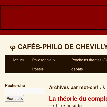
Veuillez patienter...
φ
CAFÉS-PHILO DE CHEVILL
Accueil
Philosophie &
Prochains thèmes -Da
Poésie
débats
Recherche
l
Archives par mot-clef :
La théorie du compl
→
Lire la suite