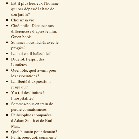
Est-il plus heureux l’homme
qui pas dépassé la haie de
son jardin?
Choisir sa vie
Ciné-philo: Dépasser nos
différences? d’après le film:
Green book
Sommes-nous fâchés avec le
progrès?
Le moi est-il haïssable?
Diderot, l’esprit des
Lumières
Quel rôle, quel avenir pour
les associations?
La liberté d’expression:
jusqu’où?
Y a t-il des limites à
l’hospitalité?
Sommes-nous en train de
perdre connaissances
Philosophies comparées
d’Adam Smith et de Karl
Marx
Quel humain pour demain?
Punir, pourquoi, comment?