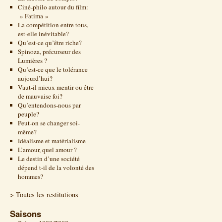
Ciné-philo autour du film:
» Fatima »
La compétition entre tous,
est-elle inévitable?
Qu’est-ce qu’être riche?
Spinoza, précurseur des
Lumières ?
Qu’est-ce que le tolérance
aujourd’hui?
Vaut-il mieux mentir ou être
de mauvaise foi?
Qu’entendons-nous par
peuple?
Peut-on se changer soi-
même?
Idéalisme et matérialisme
L’amour, quel amour ?
Le destin d’une société
dépend t-il de la volonté des
hommes?
> Toutes les restitutions
Saisons