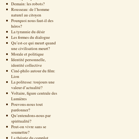
Demain: les robots?
Rousseau: de l’homme
naturel au citoyen
Pourquoi nous faut-il des
héros?
La tyrannie du désir
Les formes du dialogue
Qu’est-ce qui meurt quand
une civilisation meurt?
Morale et politique
Identité personnelle,
identité collective
Ciné-philo autour du film:
Lion
La politesse: toujours une
valeur d’actualité?
Voltaire, figure centrale des
Lumières
Pouvons-nous tout
pardonner?
Qu’entendons-nous par
spiritualité?
Peut-on vivre sans se
soumettre?
La théorie du complot