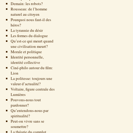
Demain: les robots?
Rousseau: de l’homme
naturel au citoyen
Pourquoi nous faut-il des
héros?
La tyrannie du désir
Les formes du dialogue
Qu’est-ce qui meurt quand
une civilisation meurt?
Morale et politique
Identité personnelle,
identité collective
Ciné-philo autour du film:
Lion
La politesse: toujours une
valeur d’actualité?
Voltaire, figure centrale des
Lumières
Pouvons-nous tout
pardonner?
Qu’entendons-nous par
spiritualité?
Peut-on vivre sans se
soumettre?
La théorie du complot