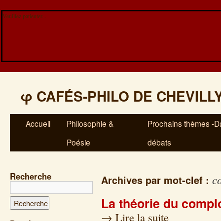
Veuillez patienter...
φ
CAFÉS-PHILO DE CHEVILL
Accueil
Philosophie &
Prochains thèmes -Da
Poésie
débats
Recherche
c
Archives par mot-clef :
La théorie du compl
→
Lire la suite