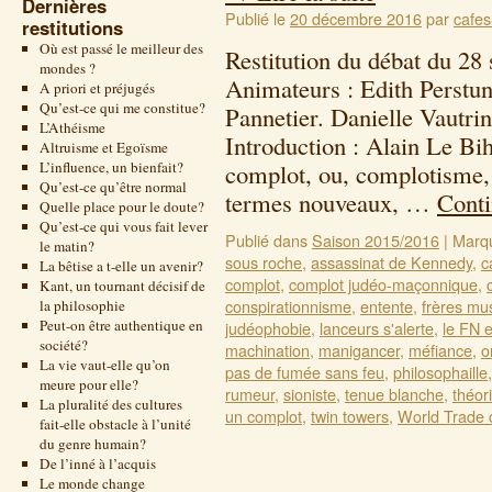
Dernières
Publié le
20 décembre 2016
par
cafes
restitutions
Où est passé le meilleur des
Restitution du débat du 28
mondes ?
Animateurs : Edith Perstu
A priori et préjugés
Qu’est-ce qui me constitue?
Pannetier. Danielle Vautri
L’Athéisme
Introduction : Alain Le Bi
Altruisme et Egoïsme
L’influence, un bienfait?
complot, ou, complotisme, 
Qu’est-ce qu’être normal
termes nouveaux, …
Conti
Quelle place pour le doute?
Qu’est-ce qui vous fait lever
Publié dans
Saison 2015/2016
|
Marq
le matin?
sous roche
,
assassinat de Kennedy
,
c
La bêtise a t-elle un avenir?
complot
,
complot judéo-maçonnique
,
Kant, un tournant décisif de
conspirationnisme
,
entente
,
frères m
la philosophie
Peut-on être authentique en
judéophobie
,
lanceurs s'alerte
,
le FN e
société?
machination
,
manigancer
,
méfiance
,
o
La vie vaut-elle qu’on
pas de fumée sans feu
,
philosophaille
meure pour elle?
rumeur
,
sioniste
,
tenue blanche
,
théor
La pluralité des cultures
un complot
,
twin towers
,
World Trade 
fait-elle obstacle à l’unité
du genre humain?
De l’inné à l’acquis
Le monde change