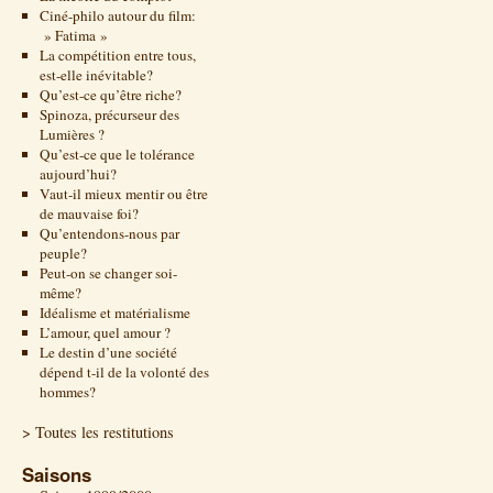
Ciné-philo autour du film:
» Fatima »
La compétition entre tous,
est-elle inévitable?
Qu’est-ce qu’être riche?
Spinoza, précurseur des
Lumières ?
Qu’est-ce que le tolérance
aujourd’hui?
Vaut-il mieux mentir ou être
de mauvaise foi?
Qu’entendons-nous par
peuple?
Peut-on se changer soi-
même?
Idéalisme et matérialisme
L’amour, quel amour ?
Le destin d’une société
dépend t-il de la volonté des
hommes?
> Toutes les restitutions
Saisons