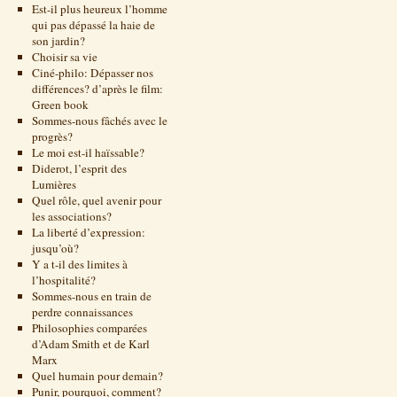
Est-il plus heureux l’homme
qui pas dépassé la haie de
son jardin?
Choisir sa vie
Ciné-philo: Dépasser nos
différences? d’après le film:
Green book
Sommes-nous fâchés avec le
progrès?
Le moi est-il haïssable?
Diderot, l’esprit des
Lumières
Quel rôle, quel avenir pour
les associations?
La liberté d’expression:
jusqu’où?
Y a t-il des limites à
l’hospitalité?
Sommes-nous en train de
perdre connaissances
Philosophies comparées
d’Adam Smith et de Karl
Marx
Quel humain pour demain?
Punir, pourquoi, comment?