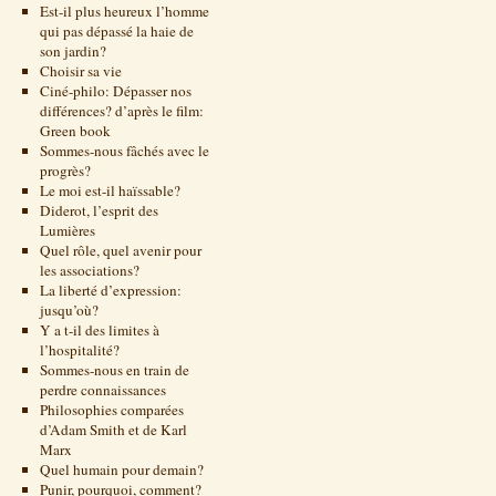
Est-il plus heureux l’homme
qui pas dépassé la haie de
son jardin?
Choisir sa vie
Ciné-philo: Dépasser nos
différences? d’après le film:
Green book
Sommes-nous fâchés avec le
progrès?
Le moi est-il haïssable?
Diderot, l’esprit des
Lumières
Quel rôle, quel avenir pour
les associations?
La liberté d’expression:
jusqu’où?
Y a t-il des limites à
l’hospitalité?
Sommes-nous en train de
perdre connaissances
Philosophies comparées
d’Adam Smith et de Karl
Marx
Quel humain pour demain?
Punir, pourquoi, comment?