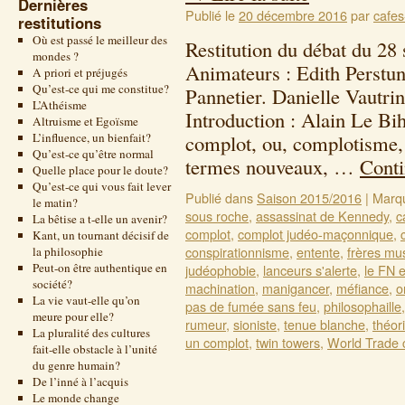
Dernières
Publié le
20 décembre 2016
par
cafes
restitutions
Où est passé le meilleur des
Restitution du débat du 28
mondes ?
Animateurs : Edith Perstu
A priori et préjugés
Qu’est-ce qui me constitue?
Pannetier. Danielle Vautri
L’Athéisme
Introduction : Alain Le Bi
Altruisme et Egoïsme
L’influence, un bienfait?
complot, ou, complotisme, 
Qu’est-ce qu’être normal
termes nouveaux, …
Conti
Quelle place pour le doute?
Qu’est-ce qui vous fait lever
Publié dans
Saison 2015/2016
|
Marq
le matin?
sous roche
,
assassinat de Kennedy
,
c
La bêtise a t-elle un avenir?
complot
,
complot judéo-maçonnique
,
Kant, un tournant décisif de
conspirationnisme
,
entente
,
frères m
la philosophie
Peut-on être authentique en
judéophobie
,
lanceurs s'alerte
,
le FN e
société?
machination
,
manigancer
,
méfiance
,
o
La vie vaut-elle qu’on
pas de fumée sans feu
,
philosophaille
meure pour elle?
rumeur
,
sioniste
,
tenue blanche
,
théor
La pluralité des cultures
un complot
,
twin towers
,
World Trade 
fait-elle obstacle à l’unité
du genre humain?
De l’inné à l’acquis
Le monde change