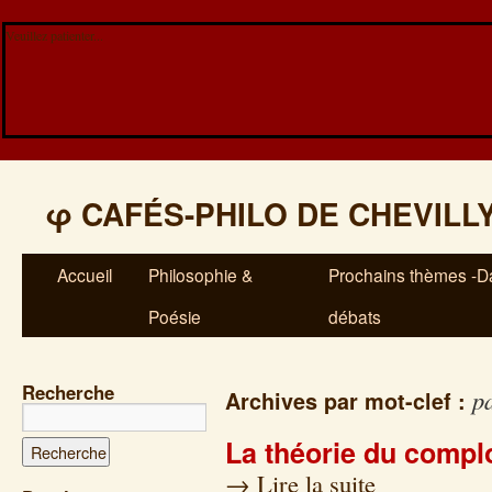
Veuillez patienter...
φ
CAFÉS-PHILO DE CHEVILL
Accueil
Philosophie &
Prochains thèmes -Da
Poésie
débats
Recherche
pa
Archives par mot-clef :
La théorie du compl
→
Lire la suite