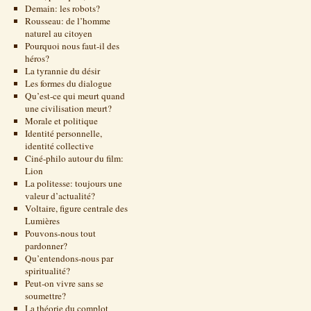
Demain: les robots?
Rousseau: de l’homme
naturel au citoyen
Pourquoi nous faut-il des
héros?
La tyrannie du désir
Les formes du dialogue
Qu’est-ce qui meurt quand
une civilisation meurt?
Morale et politique
Identité personnelle,
identité collective
Ciné-philo autour du film:
Lion
La politesse: toujours une
valeur d’actualité?
Voltaire, figure centrale des
Lumières
Pouvons-nous tout
pardonner?
Qu’entendons-nous par
spiritualité?
Peut-on vivre sans se
soumettre?
La théorie du complot