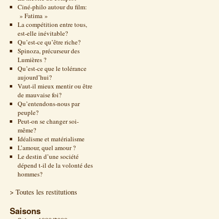
Ciné-philo autour du film:
» Fatima »
La compétition entre tous,
est-elle inévitable?
Qu’est-ce qu’être riche?
Spinoza, précurseur des
Lumières ?
Qu’est-ce que le tolérance
aujourd’hui?
Vaut-il mieux mentir ou être
de mauvaise foi?
Qu’entendons-nous par
peuple?
Peut-on se changer soi-
même?
Idéalisme et matérialisme
L’amour, quel amour ?
Le destin d’une société
dépend t-il de la volonté des
hommes?
> Toutes les restitutions
Saisons