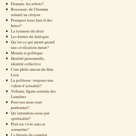
Demain: les robots?
Rousseau: de l’homme
naturel au citoyen
Pourquoi nous faut-il des
héros?
La tyrannie du désir
Les formes du dialogue
Qu’est-ce qui meurt quand
une civilisation meurt?
Morale et politique
Identité personnelle,
identité collective
Ciné-philo autour du film:
Lion
La politesse: toujours une
valeur d’actualité?
Voltaire, figure centrale des
Lumières
Pouvons-nous tout
pardonner?
Qu’entendons-nous par
spiritualité?
Peut-on vivre sans se
soumettre?
La théorie du complot