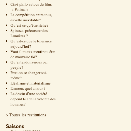
Ciné-philo autour du film:
» Fatima »
La compétition entre tous,
est-elle inévitable?
Qu’est-ce qu’être riche?
Spinoza, précurseur des
Lumières ?
Qu’est-ce que le tolérance
aujourd’hui?
Vaut-il mieux mentir ou être
de mauvaise foi?
Qu’entendons-nous par
peuple?
Peut-on se changer soi-
même?
Idéalisme et matérialisme
L’amour, quel amour ?
Le destin d’une société
dépend t-il de la volonté des
hommes?
> Toutes les restitutions
Saisons