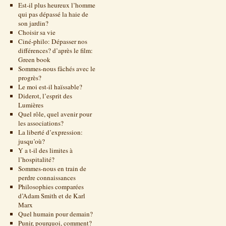
Est-il plus heureux l’homme
qui pas dépassé la haie de
son jardin?
Choisir sa vie
Ciné-philo: Dépasser nos
différences? d’après le film:
Green book
Sommes-nous fâchés avec le
progrès?
Le moi est-il haïssable?
Diderot, l’esprit des
Lumières
Quel rôle, quel avenir pour
les associations?
La liberté d’expression:
jusqu’où?
Y a t-il des limites à
l’hospitalité?
Sommes-nous en train de
perdre connaissances
Philosophies comparées
d’Adam Smith et de Karl
Marx
Quel humain pour demain?
Punir, pourquoi, comment?