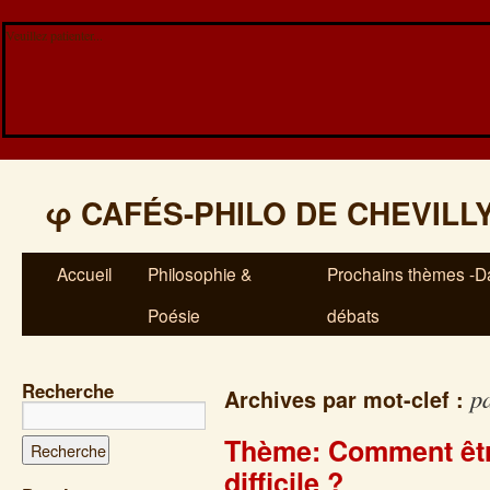
Veuillez patienter...
φ
CAFÉS-PHILO DE CHEVILL
Accueil
Philosophie &
Prochains thèmes -Da
Poésie
débats
Recherche
p
Archives par mot-clef :
Thème: Comment êtr
difficile ?