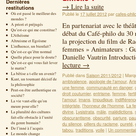
Dernières
→
Lire la suite
restitutions
Où est passé le meilleur des
Publié le
17 juillet 2012
par
cafes-phil
mondes ?
En partenariat avec le thé
A priori et préjugés
Qu’est-ce qui me constitue?
débat du Café-philo du 30 
L’Athéisme
la projection du film de R
Altruisme et Egoïsme
L’influence, un bienfait?
femmes » Animateurs : Guy
Qu’est-ce qu’être normal
Danielle Vautrin Introduc
Quelle place pour le doute?
Qu’est-ce qui vous fait lever
lecture
→
le matin?
La bêtise a t-elle un avenir?
Publié dans
Saison 2011/2012
|
Marq
Kant, un tournant décisif de
ambivalence
,
apologie de l'amour
,
Ari
la philosophie
une femme
,
communauté en danger
,
Peut-on être authentique en
droit coutumier
,
entrisme
,
femme
,
ferti
société?
l'amour
,
imans
,
impudique
,
indifférenc
La vie vaut-elle qu’on
intégriste
,
l'honneur de l'homme
,
La f
meure pour elle?
divine
,
Lysistrata
,
mâle
,
malédictions
,
La pluralité des cultures
fait-elle obstacle à l’unité
obscurantisme
,
obscurité
,
parjure
,
pau
du genre humain?
du silence
,
piliers du racisme
,
pureté
,
De l’inné à l’acquis
tabou
,
traditions
,
voile
|
Un commentai
Le monde change