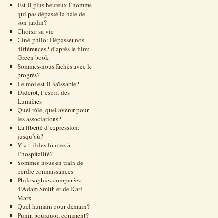
Est-il plus heureux l’homme
qui pas dépassé la haie de
son jardin?
Choisir sa vie
Ciné-philo: Dépasser nos
différences? d’après le film:
Green book
Sommes-nous fâchés avec le
progrès?
Le moi est-il haïssable?
Diderot, l’esprit des
Lumières
Quel rôle, quel avenir pour
les associations?
La liberté d’expression:
jusqu’où?
Y a t-il des limites à
l’hospitalité?
Sommes-nous en train de
perdre connaissances
Philosophies comparées
d’Adam Smith et de Karl
Marx
Quel humain pour demain?
Punir, pourquoi, comment?