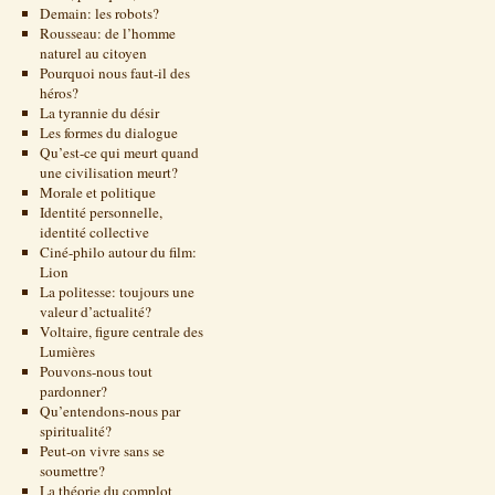
Demain: les robots?
Rousseau: de l’homme
naturel au citoyen
Pourquoi nous faut-il des
héros?
La tyrannie du désir
Les formes du dialogue
Qu’est-ce qui meurt quand
une civilisation meurt?
Morale et politique
Identité personnelle,
identité collective
Ciné-philo autour du film:
Lion
La politesse: toujours une
valeur d’actualité?
Voltaire, figure centrale des
Lumières
Pouvons-nous tout
pardonner?
Qu’entendons-nous par
spiritualité?
Peut-on vivre sans se
soumettre?
La théorie du complot