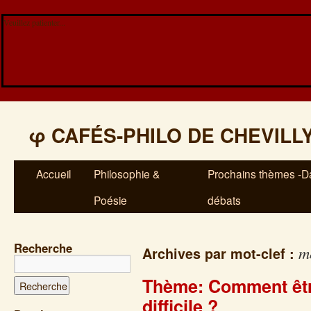
Veuillez patienter...
φ
CAFÉS-PHILO DE CHEVILL
Accueil
Philosophie &
Prochains thèmes -Da
Poésie
débats
Recherche
me
Archives par mot-clef :
Thème: Comment êtr
difficile ?