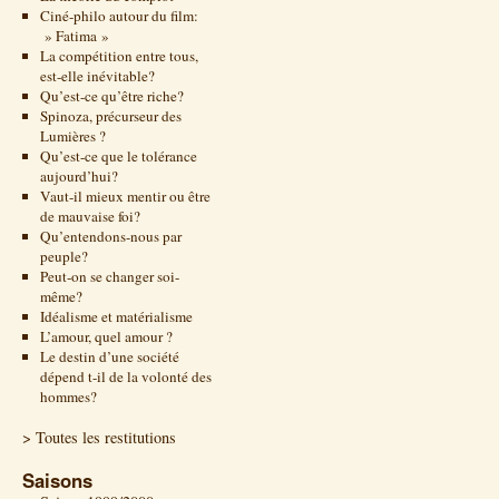
Ciné-philo autour du film:
» Fatima »
La compétition entre tous,
est-elle inévitable?
Qu’est-ce qu’être riche?
Spinoza, précurseur des
Lumières ?
Qu’est-ce que le tolérance
aujourd’hui?
Vaut-il mieux mentir ou être
de mauvaise foi?
Qu’entendons-nous par
peuple?
Peut-on se changer soi-
même?
Idéalisme et matérialisme
L’amour, quel amour ?
Le destin d’une société
dépend t-il de la volonté des
hommes?
> Toutes les restitutions
Saisons