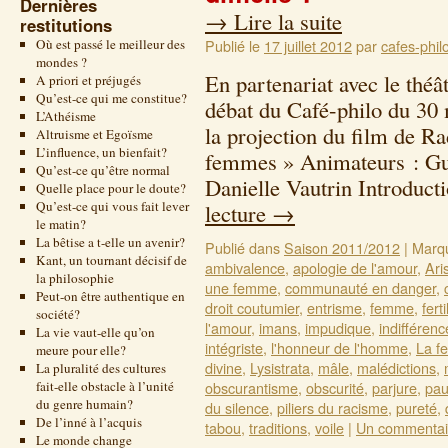
Dernières
→
Lire la suite
restitutions
Où est passé le meilleur des
Publié le
17 juillet 2012
par
cafes-phil
mondes ?
En partenariat avec le thé
A priori et préjugés
Qu’est-ce qui me constitue?
débat du Café-philo du 30 
L’Athéisme
la projection du film de R
Altruisme et Egoïsme
L’influence, un bienfait?
femmes » Animateurs : Guy
Qu’est-ce qu’être normal
Danielle Vautrin Introduc
Quelle place pour le doute?
Qu’est-ce qui vous fait lever
lecture
→
le matin?
La bêtise a t-elle un avenir?
Publié dans
Saison 2011/2012
|
Marq
Kant, un tournant décisif de
ambivalence
,
apologie de l'amour
,
Ari
la philosophie
une femme
,
communauté en danger
,
Peut-on être authentique en
droit coutumier
,
entrisme
,
femme
,
ferti
société?
l'amour
,
imans
,
impudique
,
indifférenc
La vie vaut-elle qu’on
intégriste
,
l'honneur de l'homme
,
La f
meure pour elle?
divine
,
Lysistrata
,
mâle
,
malédictions
,
La pluralité des cultures
fait-elle obstacle à l’unité
obscurantisme
,
obscurité
,
parjure
,
pau
du genre humain?
du silence
,
piliers du racisme
,
pureté
,
De l’inné à l’acquis
tabou
,
traditions
,
voile
|
Un commentai
Le monde change