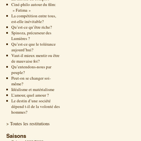
Ciné-philo autour du film:
» Fatima »
La compétition entre tous,
est-elle inévitable?
Qu’est-ce qu’être riche?
Spinoza, précurseur des
Lumières ?
Qu’est-ce que le tolérance
aujourd’hui?
Vaut-il mieux mentir ou être
de mauvaise foi?
Qu’entendons-nous par
peuple?
Peut-on se changer soi-
même?
Idéalisme et matérialisme
L’amour, quel amour ?
Le destin d’une société
dépend t-il de la volonté des
hommes?
> Toutes les restitutions
Saisons