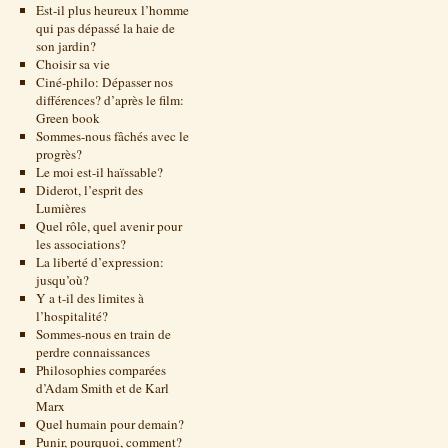
Est-il plus heureux l’homme
qui pas dépassé la haie de
son jardin?
Choisir sa vie
Ciné-philo: Dépasser nos
différences? d’après le film:
Green book
Sommes-nous fâchés avec le
progrès?
Le moi est-il haïssable?
Diderot, l’esprit des
Lumières
Quel rôle, quel avenir pour
les associations?
La liberté d’expression:
jusqu’où?
Y a t-il des limites à
l’hospitalité?
Sommes-nous en train de
perdre connaissances
Philosophies comparées
d’Adam Smith et de Karl
Marx
Quel humain pour demain?
Punir, pourquoi, comment?