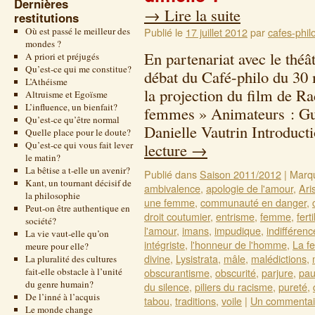
Dernières
→
Lire la suite
restitutions
Où est passé le meilleur des
Publié le
17 juillet 2012
par
cafes-phil
mondes ?
En partenariat avec le thé
A priori et préjugés
Qu’est-ce qui me constitue?
débat du Café-philo du 30 
L’Athéisme
la projection du film de R
Altruisme et Egoïsme
L’influence, un bienfait?
femmes » Animateurs : Guy
Qu’est-ce qu’être normal
Danielle Vautrin Introduc
Quelle place pour le doute?
Qu’est-ce qui vous fait lever
lecture
→
le matin?
La bêtise a t-elle un avenir?
Publié dans
Saison 2011/2012
|
Marq
Kant, un tournant décisif de
ambivalence
,
apologie de l'amour
,
Ari
la philosophie
une femme
,
communauté en danger
,
Peut-on être authentique en
droit coutumier
,
entrisme
,
femme
,
ferti
société?
l'amour
,
imans
,
impudique
,
indifférenc
La vie vaut-elle qu’on
intégriste
,
l'honneur de l'homme
,
La f
meure pour elle?
divine
,
Lysistrata
,
mâle
,
malédictions
,
La pluralité des cultures
fait-elle obstacle à l’unité
obscurantisme
,
obscurité
,
parjure
,
pau
du genre humain?
du silence
,
piliers du racisme
,
pureté
,
De l’inné à l’acquis
tabou
,
traditions
,
voile
|
Un commentai
Le monde change