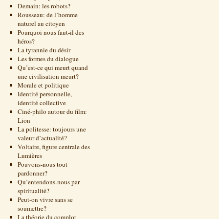
Demain: les robots?
Rousseau: de l’homme
naturel au citoyen
Pourquoi nous faut-il des
héros?
La tyrannie du désir
Les formes du dialogue
Qu’est-ce qui meurt quand
une civilisation meurt?
Morale et politique
Identité personnelle,
identité collective
Ciné-philo autour du film:
Lion
La politesse: toujours une
valeur d’actualité?
Voltaire, figure centrale des
Lumières
Pouvons-nous tout
pardonner?
Qu’entendons-nous par
spiritualité?
Peut-on vivre sans se
soumettre?
La théorie du complot