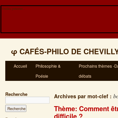
Veuillez patienter...
φ
CAFÉS-PHILO DE CHEVILL
Accueil
Philosophie &
Prochains thèmes -Da
Poésie
débats
Recherche
b
Archives par mot-clef :
Thème: Comment êtr
difficile ?