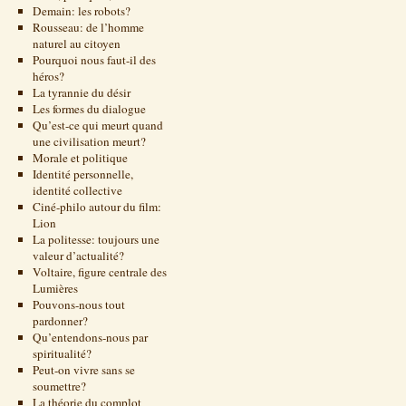
Demain: les robots?
Rousseau: de l’homme
naturel au citoyen
Pourquoi nous faut-il des
héros?
La tyrannie du désir
Les formes du dialogue
Qu’est-ce qui meurt quand
une civilisation meurt?
Morale et politique
Identité personnelle,
identité collective
Ciné-philo autour du film:
Lion
La politesse: toujours une
valeur d’actualité?
Voltaire, figure centrale des
Lumières
Pouvons-nous tout
pardonner?
Qu’entendons-nous par
spiritualité?
Peut-on vivre sans se
soumettre?
La théorie du complot