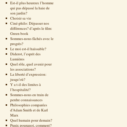
Est-il plus heureux l’homme
qui pas dépassé la haie de
son jardin?
Choisir sa vie
Ciné-philo: Dépasser nos
différences? d’après le film:
Green book
Sommes-nous fâchés avec le
progrès?
Le moi est-il haïssable?
Diderot, l’esprit des
Lumières
Quel rôle, quel avenir pour
les associations?
La liberté d’expression:
jusqu’où?
Y a t-il des limites à
l’hospitalité?
Sommes-nous en train de
perdre connaissances
Philosophies comparées
d’Adam Smith et de Karl
Marx
Quel humain pour demain?
Punir, pourquoi, comment?