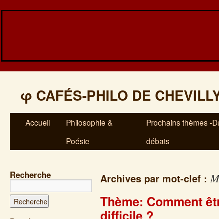
φ
CAFÉS-PHILO DE CHEVILL
Accueil
Philosophie &
Prochains thèmes -Da
Poésie
débats
Recherche
M
Archives par mot-clef :
Thème: Comment êtr
difficile ?