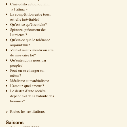
Ciné-philo autour du film:
» Fatima »
La compétition entre tous,
est-elle inévitable?
Qu’est-ce qu’être riche?
Spinoza, précurseur des
Lumières ?
Qu’est-ce que le tolérance
aujourd’hui?
Vaut-il mieux mentir ou être
de mauvaise foi?
Qu’entendons-nous par
peuple?
Peut-on se changer soi-
même?
Idéalisme et matérialisme
L’amour, quel amour ?
Le destin d’une société
dépend t-il de la volonté des
hommes?
> Toutes les restitutions
Saisons