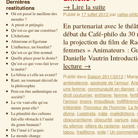
Dernières
→
Lire la suite
restitutions
Où est passé le meilleur des
Publié le
17 juillet 2012
par
cafes-phil
mondes ?
En partenariat avec le thé
A priori et préjugés
Qu’est-ce qui me constitue?
débat du Café-philo du 30 
L’Athéisme
la projection du film de R
Altruisme et Egoïsme
L’influence, un bienfait?
femmes » Animateurs : Guy
Qu’est-ce qu’être normal
Danielle Vautrin Introduc
Quelle place pour le doute?
Qu’est-ce qui vous fait lever
lecture
→
le matin?
La bêtise a t-elle un avenir?
Publié dans
Saison 2011/2012
|
Marq
Kant, un tournant décisif de
ambivalence
,
apologie de l'amour
,
Ari
la philosophie
une femme
,
communauté en danger
,
Peut-on être authentique en
droit coutumier
,
entrisme
,
femme
,
ferti
société?
l'amour
,
imans
,
impudique
,
indifférenc
La vie vaut-elle qu’on
intégriste
,
l'honneur de l'homme
,
La f
meure pour elle?
divine
,
Lysistrata
,
mâle
,
malédictions
,
La pluralité des cultures
fait-elle obstacle à l’unité
obscurantisme
,
obscurité
,
parjure
,
pau
du genre humain?
du silence
,
piliers du racisme
,
pureté
,
De l’inné à l’acquis
tabou
,
traditions
,
voile
|
Un commentai
Le monde change