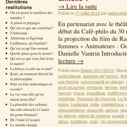
Dernières
→
Lire la suite
restitutions
Où est passé le meilleur des
Publié le
17 juillet 2012
par
cafes-phil
mondes ?
En partenariat avec le thé
A priori et préjugés
Qu’est-ce qui me constitue?
débat du Café-philo du 30 
L’Athéisme
la projection du film de R
Altruisme et Egoïsme
L’influence, un bienfait?
femmes » Animateurs : Guy
Qu’est-ce qu’être normal
Danielle Vautrin Introduc
Quelle place pour le doute?
Qu’est-ce qui vous fait lever
lecture
→
le matin?
La bêtise a t-elle un avenir?
Publié dans
Saison 2011/2012
|
Marq
Kant, un tournant décisif de
ambivalence
,
apologie de l'amour
,
Ari
la philosophie
une femme
,
communauté en danger
,
Peut-on être authentique en
droit coutumier
,
entrisme
,
femme
,
ferti
société?
l'amour
,
imans
,
impudique
,
indifférenc
La vie vaut-elle qu’on
intégriste
,
l'honneur de l'homme
,
La f
meure pour elle?
divine
,
Lysistrata
,
mâle
,
malédictions
,
La pluralité des cultures
fait-elle obstacle à l’unité
obscurantisme
,
obscurité
,
parjure
,
pau
du genre humain?
du silence
,
piliers du racisme
,
pureté
,
De l’inné à l’acquis
tabou
,
traditions
,
voile
|
Un commentai
Le monde change