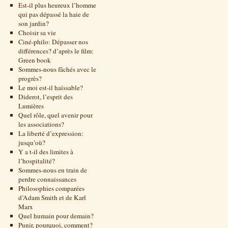
Est-il plus heureux l’homme
qui pas dépassé la haie de
son jardin?
Choisir sa vie
Ciné-philo: Dépasser nos
différences? d’après le film:
Green book
Sommes-nous fâchés avec le
progrès?
Le moi est-il haïssable?
Diderot, l’esprit des
Lumières
Quel rôle, quel avenir pour
les associations?
La liberté d’expression:
jusqu’où?
Y a t-il des limites à
l’hospitalité?
Sommes-nous en train de
perdre connaissances
Philosophies comparées
d’Adam Smith et de Karl
Marx
Quel humain pour demain?
Punir, pourquoi, comment?