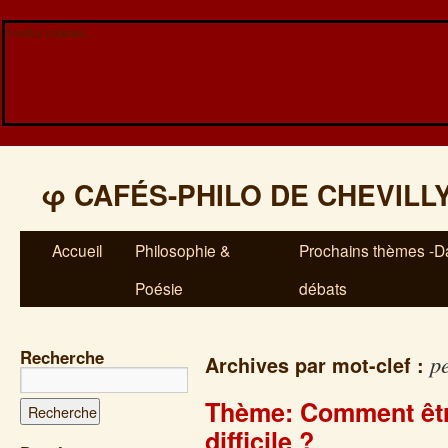
Veuillez patienter...
φ
CAFÉS-PHILO DE CHEVILL
Accueil
Philosophie &
Prochains thèmes -Da
Poésie
débats
Recherche
pe
Archives par mot-clef :
Thème: Comment êtr
difficile ?