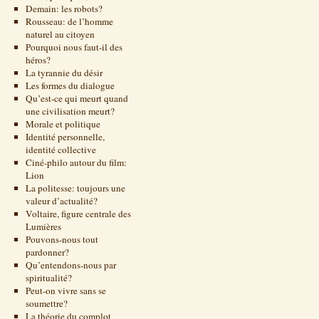
Demain: les robots?
Rousseau: de l’homme
naturel au citoyen
Pourquoi nous faut-il des
héros?
La tyrannie du désir
Les formes du dialogue
Qu’est-ce qui meurt quand
une civilisation meurt?
Morale et politique
Identité personnelle,
identité collective
Ciné-philo autour du film:
Lion
La politesse: toujours une
valeur d’actualité?
Voltaire, figure centrale des
Lumières
Pouvons-nous tout
pardonner?
Qu’entendons-nous par
spiritualité?
Peut-on vivre sans se
soumettre?
La théorie du complot