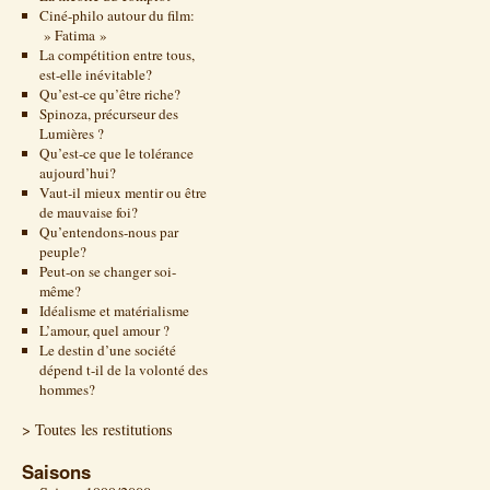
Ciné-philo autour du film:
» Fatima »
La compétition entre tous,
est-elle inévitable?
Qu’est-ce qu’être riche?
Spinoza, précurseur des
Lumières ?
Qu’est-ce que le tolérance
aujourd’hui?
Vaut-il mieux mentir ou être
de mauvaise foi?
Qu’entendons-nous par
peuple?
Peut-on se changer soi-
même?
Idéalisme et matérialisme
L’amour, quel amour ?
Le destin d’une société
dépend t-il de la volonté des
hommes?
> Toutes les restitutions
Saisons