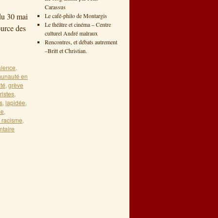
Carassus
du 30 mai
Le café-philo de Montargis
Le théâtre et cinéma – Centre
ource des
culturel André malraux
Rencontres, et débats autrement
–Britt et Christian.
alence
,
unauté en
ité
,
grève
ristes
,
s
,
lapidée
,
me
,
u racisme
,
taire