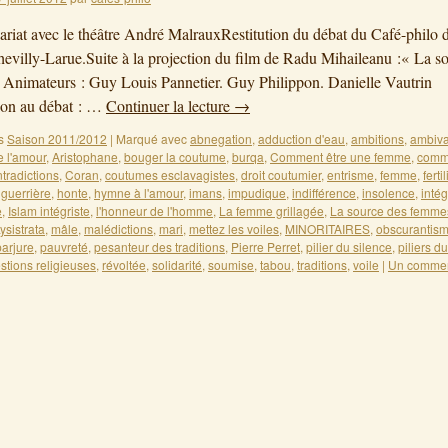
ariat avec le théâtre André MalrauxRestitution du débat du Café-philo 
evilly-Larue.Suite à la projection du film de Radu Mihaileanu :« La s
Animateurs : Guy Louis Pannetier. Guy Philippon. Danielle Vautrin
ion au débat : …
Continuer la lecture
→
s
Saison 2011/2012
|
Marqué avec
abnegation
,
adduction d'eau
,
ambitions
,
ambiv
e l'amour
,
Aristophane
,
bouger la coutume
,
burqa
,
Comment être une femme
,
comm
tradictions
,
Coran
,
coutumes esclavagistes
,
droit coutumier
,
entrisme
,
femme
,
fertil
,
guerrière
,
honte
,
hymne à l'amour
,
imans
,
impudique
,
indifférence
,
insolence
,
intég
e
,
Islam intégriste
,
l'honneur de l'homme
,
La femme grillagée
,
La source des femme
ysistrata
,
mâle
,
malédictions
,
mari
,
mettez les voiles
,
MINORITAIRES
,
obscurantis
parjure
,
pauvreté
,
pesanteur des traditions
,
Pierre Perret
,
pilier du silence
,
piliers d
stions religieuses
,
révoltée
,
solidarité
,
soumise
,
tabou
,
traditions
,
voile
|
Un commen