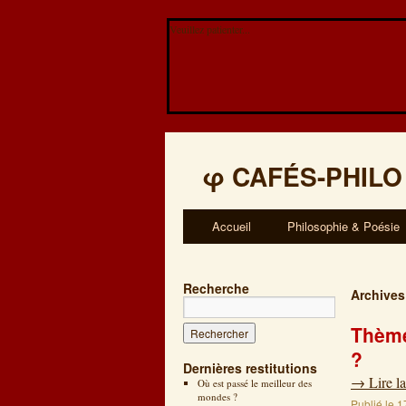
Veuillez patienter...
φ
CAFÉS-PHILO
Accueil
Philosophie & Poésie
Recherche
Archives
Thème
?
Dernières restitutions
→
Lire la
Où est passé le meilleur des
mondes ?
Publié le
1