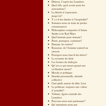
Diderot, l’esprit des Lumières
Quel rôle, quel avenir pour les
associations?
La liberté d’expression:
jusqu’où?
Y a t-il des limites à l’hospitalité?
Sommes-nous en train de perdre
connaissances
Philosophies comparées d’Adam
Smith et de Karl Marx
Quel humain pour demain?
Punir, pourquoi, comment?
Demain: les robots?
Rousseau: de l’homme naturel au
citoyen
Pourquoi nous faut-il des héros?
La tyrannie du désir
Les formes du dialogue
Qu’est-ce qui meurt quand une
civilisation meurt?
Morale et politique
Identité personnelle, identité
collective
Ciné-philo autour du film: Lion
La politesse: toujours une valeur
d’actualité?
Voltaire, figure centrale des
Lumières
Pouvons-nous tout pardonner?
Qu’entendons-nous par