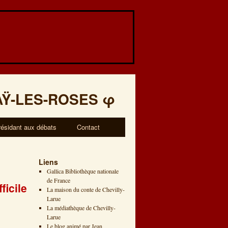
AŸ-LES-ROSES
φ
résidant aux débats
Contact
Liens
Gallica Bibliothèque nationale
de France
icile
La maison du conte de Chevilly-
Larue
La médiathèque de Chevilly-
Larue
Le blog animé par Jean