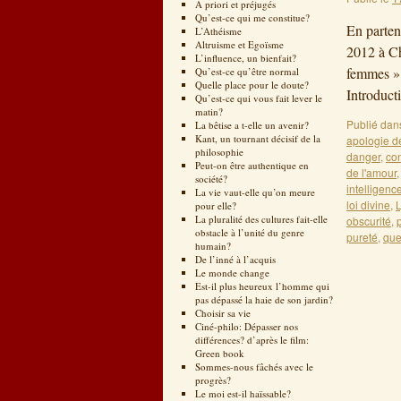
A priori et préjugés
Qu’est-ce qui me constitue?
En parten
L’Athéisme
Altruisme et Egoïsme
2012 à Ch
L’influence, un bienfait?
femmes » 
Qu’est-ce qu’être normal
Quelle place pour le doute?
Introduct
Qu’est-ce qui vous fait lever le
matin?
Publié dan
La bêtise a t-elle un avenir?
Kant, un tournant décisif de la
apologie d
philosophie
danger
,
con
Peut-on être authentique en
de l'amour
société?
intelligenc
La vie vaut-elle qu’on meure
loi divine
,
L
pour elle?
La pluralité des cultures fait-elle
obscurité
,
obstacle à l’unité du genre
pureté
,
que
humain?
De l’inné à l’acquis
Le monde change
Est-il plus heureux l’homme qui
pas dépassé la haie de son jardin?
Choisir sa vie
Ciné-philo: Dépasser nos
différences? d’après le film:
Green book
Sommes-nous fâchés avec le
progrès?
Le moi est-il haïssable?