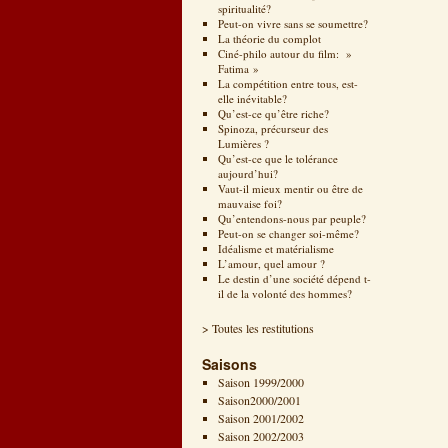
spiritualité?
Peut-on vivre sans se soumettre?
La théorie du complot
Ciné-philo autour du film: »
Fatima »
La compétition entre tous, est-
elle inévitable?
Qu’est-ce qu’être riche?
Spinoza, précurseur des
Lumières ?
Qu’est-ce que le tolérance
aujourd’hui?
Vaut-il mieux mentir ou être de
mauvaise foi?
Qu’entendons-nous par peuple?
Peut-on se changer soi-même?
Idéalisme et matérialisme
L’amour, quel amour ?
Le destin d’une société dépend t-
il de la volonté des hommes?
> Toutes les restitutions
Saisons
Saison 1999/2000
Saison2000/2001
Saison 2001/2002
Saison 2002/2003