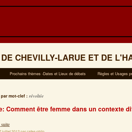
 DE CHEVILLY-LARUE ET DE L'H
Prochains thèmes -Dates et Lieux de débats
Règles et Usages p
révoltée
 par mot-clef :
: Comment être femme dans un contexte diff
 suite
7 juillet 2012
par
cafes-philo