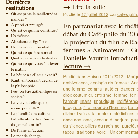
Dernières
→
Lire la suite
restitutions
Où est passé le meilleur des
Publié le
17 juillet 2012
par
cafes-phil
mondes ?
En partenariat avec le thé
A priori et préjugés
Qu’est-ce qui me constitue?
débat du Café-philo du 30 
L’Athéisme
la projection du film de R
Altruisme et Egoïsme
L’influence, un bienfait?
femmes » Animateurs : Guy
Qu’est-ce qu’être normal
Danielle Vautrin Introduc
Quelle place pour le doute?
Qu’est-ce qui vous fait lever
lecture
→
le matin?
La bêtise a t-elle un avenir?
Publié dans
Saison 2011/2012
|
Marq
Kant, un tournant décisif de
ambivalence
,
apologie de l'amour
,
Ari
la philosophie
une femme
,
communauté en danger
,
Peut-on être authentique en
droit coutumier
,
entrisme
,
femme
,
ferti
société?
l'amour
,
imans
,
impudique
,
indifférenc
La vie vaut-elle qu’on
intégriste
,
l'honneur de l'homme
,
La f
meure pour elle?
divine
,
Lysistrata
,
mâle
,
malédictions
,
La pluralité des cultures
fait-elle obstacle à l’unité
obscurantisme
,
obscurité
,
parjure
,
pau
du genre humain?
du silence
,
piliers du racisme
,
pureté
,
De l’inné à l’acquis
tabou
,
traditions
,
voile
|
Un commentai
Le monde change