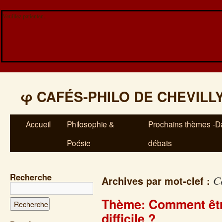
Veuillez patienter...
φ
CAFÉS-PHILO DE CHEVILL
Accueil
Philosophie &
Prochains thèmes -Da
Poésie
débats
Recherche
C
Archives par mot-clef :
Thème: Comment êtr
difficile ?