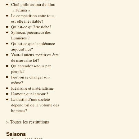
Ciné-philo autour du film:
» Fatima »
La compétition entre tous,
est-elle inévitable?
Qu’est-ce qu’être riche?
Spinoza, précurseur des
Lumières ?
Qu’est-ce que le tolérance
aujourd’hui?
Vaut-il mieux mentir ou être
de mauvaise foi?
Qu’entendons-nous par
peuple?
Peut-on se changer soi-
même?
Idéalisme et matérialisme
L’amour, quel amour ?
Le destin d’une société
dépend t-il de la volonté des
hommes?
> Toutes les restitutions
Saisons