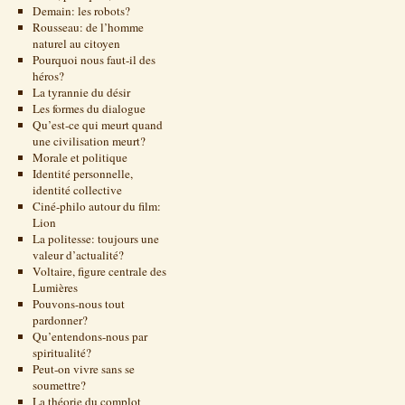
Demain: les robots?
Rousseau: de l’homme
naturel au citoyen
Pourquoi nous faut-il des
héros?
La tyrannie du désir
Les formes du dialogue
Qu’est-ce qui meurt quand
une civilisation meurt?
Morale et politique
Identité personnelle,
identité collective
Ciné-philo autour du film:
Lion
La politesse: toujours une
valeur d’actualité?
Voltaire, figure centrale des
Lumières
Pouvons-nous tout
pardonner?
Qu’entendons-nous par
spiritualité?
Peut-on vivre sans se
soumettre?
La théorie du complot