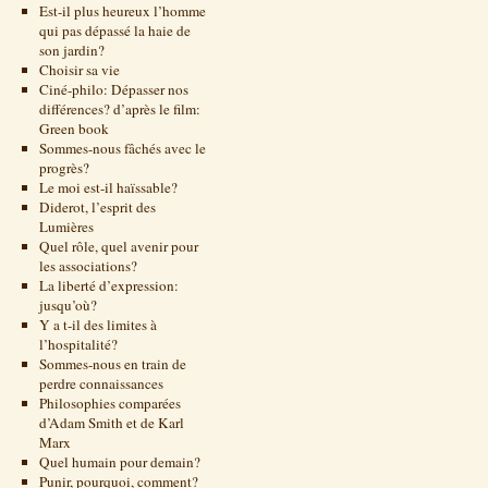
Est-il plus heureux l’homme
qui pas dépassé la haie de
son jardin?
Choisir sa vie
Ciné-philo: Dépasser nos
différences? d’après le film:
Green book
Sommes-nous fâchés avec le
progrès?
Le moi est-il haïssable?
Diderot, l’esprit des
Lumières
Quel rôle, quel avenir pour
les associations?
La liberté d’expression:
jusqu’où?
Y a t-il des limites à
l’hospitalité?
Sommes-nous en train de
perdre connaissances
Philosophies comparées
d’Adam Smith et de Karl
Marx
Quel humain pour demain?
Punir, pourquoi, comment?