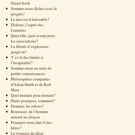
Green book
Sommes-nous fâchés avec le
progrès?
Le moi est-il haïssable?
Diderot, l’esprit des
Lumières
Quel rôle, quel avenir pour
les associations?
La liberté d’expression:
jusqu’où?
Y a t-il des limites à
l’hospitalité?
Sommes-nous en train de
perdre connaissances
Philosophies comparées
d’Adam Smith et de Karl
Marx
Quel humain pour demain?
Punir, pourquoi, comment?
Demain: les robots?
Rousseau: de l’homme
naturel au citoyen
Pourquoi nous faut-il des
héros?
La tyrannie du désir