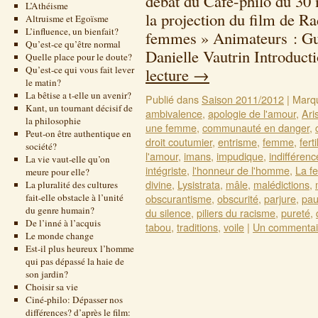
débat du Café-philo du 30 
L’Athéisme
la projection du film de R
Altruisme et Egoïsme
L’influence, un bienfait?
femmes » Animateurs : Guy
Qu’est-ce qu’être normal
Danielle Vautrin Introduc
Quelle place pour le doute?
Qu’est-ce qui vous fait lever
lecture
→
le matin?
La bêtise a t-elle un avenir?
Publié dans
Saison 2011/2012
|
Marq
Kant, un tournant décisif de
ambivalence
,
apologie de l'amour
,
Ari
la philosophie
une femme
,
communauté en danger
,
Peut-on être authentique en
droit coutumier
,
entrisme
,
femme
,
ferti
société?
l'amour
,
imans
,
impudique
,
indifférenc
La vie vaut-elle qu’on
intégriste
,
l'honneur de l'homme
,
La f
meure pour elle?
divine
,
Lysistrata
,
mâle
,
malédictions
,
La pluralité des cultures
fait-elle obstacle à l’unité
obscurantisme
,
obscurité
,
parjure
,
pau
du genre humain?
du silence
,
piliers du racisme
,
pureté
,
De l’inné à l’acquis
tabou
,
traditions
,
voile
|
Un commentai
Le monde change
Est-il plus heureux l’homme
qui pas dépassé la haie de
son jardin?
Choisir sa vie
Ciné-philo: Dépasser nos
différences? d’après le film: