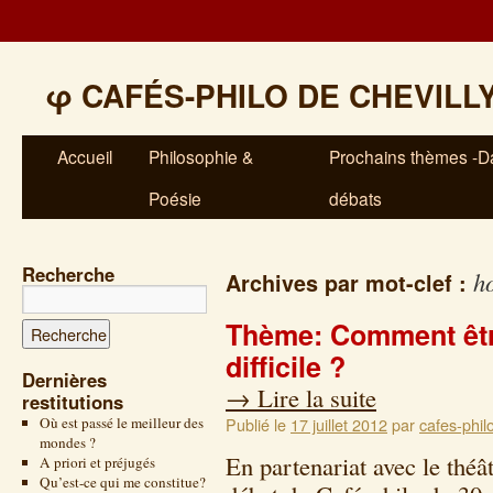
φ
CAFÉS-PHILO DE CHEVILL
Accueil
Philosophie &
Prochains thèmes -Da
Poésie
débats
Recherche
h
Archives par mot-clef :
Thème: Comment êtr
difficile ?
Dernières
→
Lire la suite
restitutions
Où est passé le meilleur des
Publié le
17 juillet 2012
par
cafes-phil
mondes ?
En partenariat avec le thé
A priori et préjugés
Qu’est-ce qui me constitue?