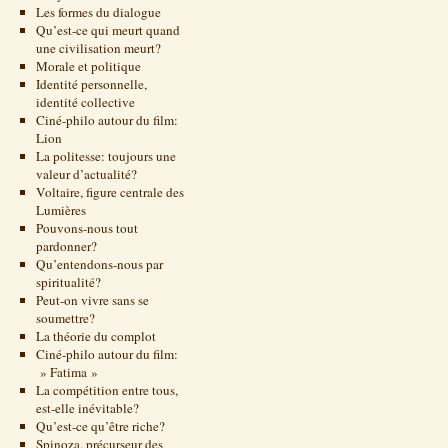
Les formes du dialogue
Qu’est-ce qui meurt quand
une civilisation meurt?
Morale et politique
Identité personnelle,
identité collective
Ciné-philo autour du film:
Lion
La politesse: toujours une
valeur d’actualité?
Voltaire, figure centrale des
Lumières
Pouvons-nous tout
pardonner?
Qu’entendons-nous par
spiritualité?
Peut-on vivre sans se
soumettre?
La théorie du complot
Ciné-philo autour du film:
» Fatima »
La compétition entre tous,
est-elle inévitable?
Qu’est-ce qu’être riche?
Spinoza, précurseur des