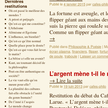
Dernières
Publié le
4 janvier 2015
par
cafes-phil
restitutions
Où est passé le meilleur des
La fortune est aveugle, e
mondes ?
flipper géant aux mains des
A priori et préjugés
Qu’est-ce qui me constitue?
suis la pierre qui rouleJe 
L’Athéisme
Comme un flipper géant 
Altruisme et Egoïsme
L’influence, un bienfait?
→
Qu’est-ce qu’être normal
Quelle place pour le doute?
Publié dans
Philosophie & Poésie
|
Ma
Qu’est-ce qui vous fait lever
écran plasma
,
financiers
,
flipper
,
fortu
le matin?
de poule
,
traboule
|
Laisser un comme
La bêtise a t-elle un avenir?
Kant, un tournant décisif de
la philosophie
Peut-on être authentique en
L’argent mène t-il l
société?
→
Lire la suite
La vie vaut-elle qu’on
meure pour elle?
Publié le
19 juin 2013
par
cafes-philo
La pluralité des cultures
fait-elle obstacle à l’unité
Restitution du débat du Ca
du genre humain?
Larue. « L’argent mène t-i
De l’inné à l’acquis
Le monde change
Perstunski-Deléage, philos