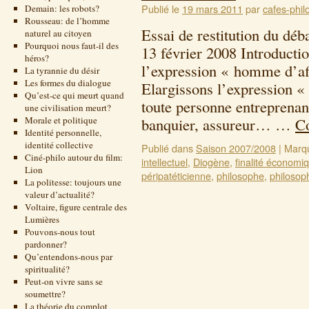
Publié le
19 mars 2011
par
cafes-phil
Demain: les robots?
Rousseau: de l’homme
Essai de restitution du déb
naturel au citoyen
Pourquoi nous faut-il des
13 février 2008 Introducti
héros?
l’expression « homme d’affa
La tyrannie du désir
Les formes du dialogue
Elargissons l’expression 
Qu’est-ce qui meurt quand
toute personne entreprenan
une civilisation meurt?
Morale et politique
banquier, assureur… …
Co
Identité personnelle,
identité collective
Publié dans
Saison 2007/2008
|
Marq
Ciné-philo autour du film:
intellectuel
,
Diogène
,
finalité économi
Lion
péripatéticienne
,
philosophe
,
philosop
La politesse: toujours une
valeur d’actualité?
Voltaire, figure centrale des
Lumières
Pouvons-nous tout
pardonner?
Qu’entendons-nous par
spiritualité?
Peut-on vivre sans se
soumettre?
La théorie du complot