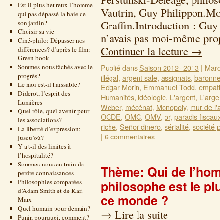
Est-il plus heureux l’homme
Vautrin, Guy Philippon.Mo
qui pas dépassé la haie de
Graffin.Introduction : Guy 
son jardin?
Choisir sa vie
n’avais pas moi-même prop
Ciné-philo: Dépasser nos
Continuer la lecture
→
différences? d’après le film:
Green book
Sommes-nous fâchés avec le
Publié dans
Saison 2012- 2013
|
Marq
progrès?
illégal
,
argent sale
,
assignats
,
baronne
Le moi est-il haïssable?
Edgar Morin
,
Emmanuel Todd
,
empat
Diderot, l’esprit des
Humanités
,
idéologie
,
L'argent
,
L'argen
Lumières
Weber
,
mécénat
,
Monopoly
,
mur de l'
Quel rôle, quel avenir pour
OCDE
,
OMC
,
OMV
,
or
,
paradis fiscau
les associations?
riche
,
Señor dinero
,
sérialité
,
société 
La liberté d’expression:
|
6 commentaires
jusqu’où?
Y a t-il des limites à
l’hospitalité?
Sommes-nous en train de
Thème: Qui de l’hom
perdre connaissances
Philosophies comparées
philosophe est le p
d’Adam Smith et de Karl
ce monde ?
Marx
Quel humain pour demain?
→
Lire la suite
Punir, pourquoi, comment?