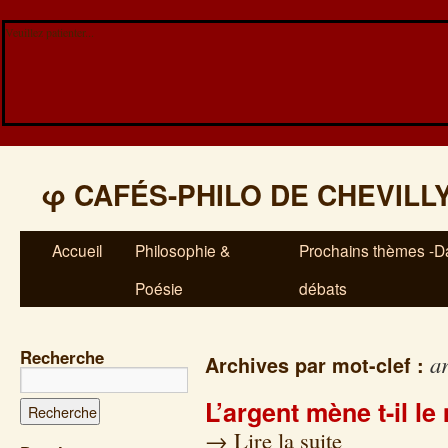
Veuillez patienter...
φ
CAFÉS-PHILO DE CHEVILL
Accueil
Philosophie &
Prochains thèmes -Da
Poésie
débats
Recherche
a
Archives par mot-clef :
L’argent mène t-il l
→
Lire la suite