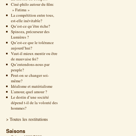
Ciné-philo autour du film:
» Fatima »
La compétition entre tous,
est-elle inévitable?
Qu’est-ce qu’être riche?
Spinoza, précurseur des
Lumières ?
Qu’est-ce que le tolérance
aujourd’hui?
Vaut-il mieux mentir ou être
de mauvaise foi?
Qu’entendons-nous par
peuple?
Peut-on se changer soi-
même?
Idéalisme et matérialisme
L’amour, quel amour ?
Le destin d’une société
dépend t-il de la volonté des
hommes?
> Toutes les restitutions
Saisons