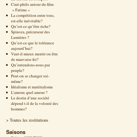
Ciné-philo autour du film:
» Fatima »
La compétition entre tous,
est-elle inévitable?
Qu’est-ce qu’être riche?
Spinoza, précurseur des
Lumières ?
Qu’est-ce que le tolérance
aujourd’hui?
Vaut-il mieux mentir ou être
de mauvaise foi?
Qu’entendons-nous par
peuple?
Peut-on se changer soi-
même?
Idéalisme et matérialisme
L’amour, quel amour ?
Le destin d’une société
dépend t-il de la volonté des
hommes?
> Toutes les restitutions
Saisons