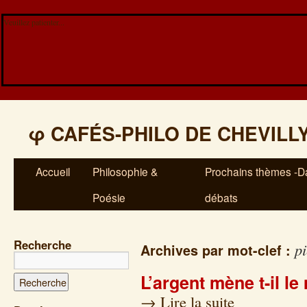
Veuillez patienter...
φ
CAFÉS-PHILO DE CHEVILL
Accueil
Philosophie &
Prochains thèmes -Da
Poésie
débats
Recherche
pi
Archives par mot-clef :
L’argent mène t-il l
→
Lire la suite