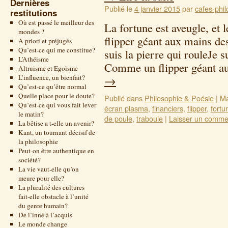
Dernières
Publié le
4 janvier 2015
par
cafes-phil
restitutions
Où est passé le meilleur des
La fortune est aveugle, e
mondes ?
flipper géant aux mains des
A priori et préjugés
Qu’est-ce qui me constitue?
suis la pierre qui rouleJe 
L’Athéisme
Comme un flipper géant 
Altruisme et Egoïsme
L’influence, un bienfait?
→
Qu’est-ce qu’être normal
Quelle place pour le doute?
Publié dans
Philosophie & Poésie
|
Ma
Qu’est-ce qui vous fait lever
écran plasma
,
financiers
,
flipper
,
fortu
le matin?
de poule
,
traboule
|
Laisser un comme
La bêtise a t-elle un avenir?
Kant, un tournant décisif de
la philosophie
Peut-on être authentique en
société?
La vie vaut-elle qu’on
meure pour elle?
La pluralité des cultures
fait-elle obstacle à l’unité
du genre humain?
De l’inné à l’acquis
Le monde change