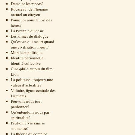
Demain: les robots?
Rousseau: de l’homme
naturel au citoyen
Pourquoi nous faut-il des
héros?
La tyrannie du désir
Les formes du dialogue
Qu’est-ce qui meurt quand
une civilisation meurt?
Morale et politique
Identité personnelle,
identité collective
Ciné-philo autour du film:
Lion
La politesse: toujours une
valeur d’actualité?
Voltaire, figure centrale des
Lumières
Pouvons-nous tout
pardonner?
Qu’entendons-nous par
spiritualité?
Peut-on vivre sans se
soumettre?
La théorie du complot