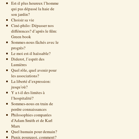
Est-il plus heureux l’homme
qui pas dépassé la haie de
son jardin?
Choisir sa vie
Ciné-philo: Dépasser nos
différences? d’après le film:
Green book
Sommes-nous fâchés avec le
progrès?
Le moi est-il haïssable?
Diderot, l’esprit des
Lumières
Quel rôle, quel avenir pour
les associations?
La liberté d’expression:
jusqu’où?
Y a t-il des limites à
l’hospitalité?
Sommes-nous en train de
perdre connaissances
Philosophies comparées
d’Adam Smith et de Karl
Marx
Quel humain pour demain?
Punir, pourquoi, comment?