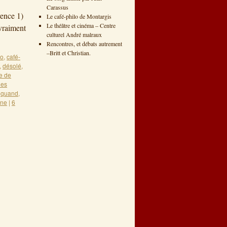
Carassus
rence 1)
Le café-philo de Montargis
Le théâtre et cinéma – Centre
 vraiment
culturel André malraux
Rencontres, et débats autrement
–Britt et Christian.
lo
,
café-
,
désolé
,
re de
ues
,
quand
,
ine
|
6