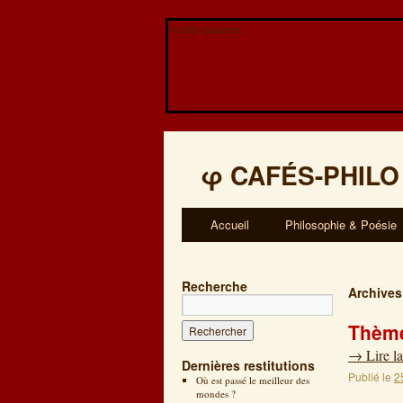
Veuillez patienter...
φ
CAFÉS-PHILO
Accueil
Philosophie & Poésie
Recherche
Archives
Thème
→
Lire la
Dernières restitutions
Publié le
2
Où est passé le meilleur des
mondes ?