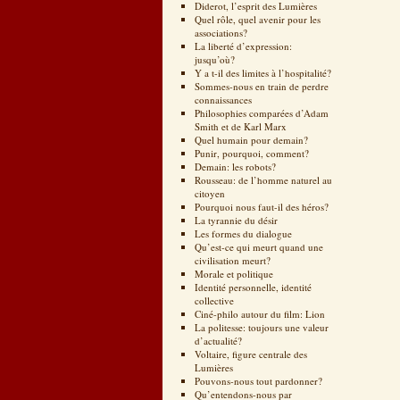
Diderot, l’esprit des Lumières
Quel rôle, quel avenir pour les
associations?
La liberté d’expression:
jusqu’où?
Y a t-il des limites à l’hospitalité?
Sommes-nous en train de perdre
connaissances
Philosophies comparées d’Adam
Smith et de Karl Marx
Quel humain pour demain?
Punir, pourquoi, comment?
Demain: les robots?
Rousseau: de l’homme naturel au
citoyen
Pourquoi nous faut-il des héros?
La tyrannie du désir
Les formes du dialogue
Qu’est-ce qui meurt quand une
civilisation meurt?
Morale et politique
Identité personnelle, identité
collective
Ciné-philo autour du film: Lion
La politesse: toujours une valeur
d’actualité?
Voltaire, figure centrale des
Lumières
Pouvons-nous tout pardonner?
Qu’entendons-nous par