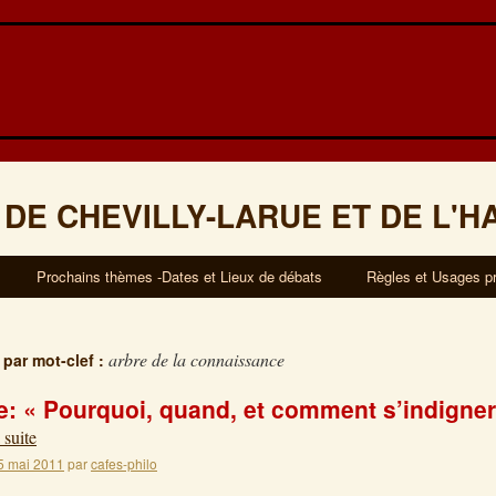
 DE CHEVILLY-LARUE ET DE L'H
Prochains thèmes -Dates et Lieux de débats
Règles et Usages p
arbre de la connaissance
 par mot-clef :
: « Pourquoi, quand, et comment s’indigner
 suite
5 mai 2011
par
cafes-philo