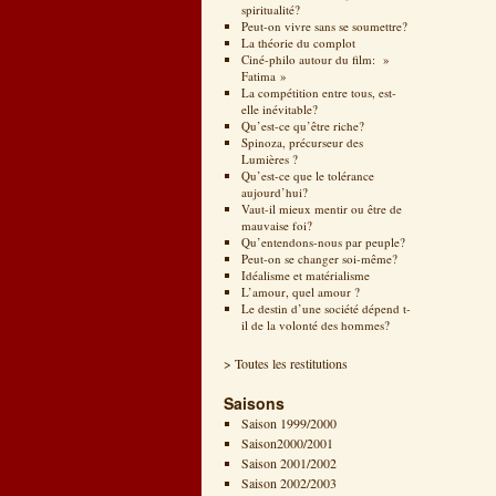
spiritualité?
Peut-on vivre sans se soumettre?
La théorie du complot
Ciné-philo autour du film: »
Fatima »
La compétition entre tous, est-
elle inévitable?
Qu’est-ce qu’être riche?
Spinoza, précurseur des
Lumières ?
Qu’est-ce que le tolérance
aujourd’hui?
Vaut-il mieux mentir ou être de
mauvaise foi?
Qu’entendons-nous par peuple?
Peut-on se changer soi-même?
Idéalisme et matérialisme
L’amour, quel amour ?
Le destin d’une société dépend t-
il de la volonté des hommes?
> Toutes les restitutions
Saisons
Saison 1999/2000
Saison2000/2001
Saison 2001/2002
Saison 2002/2003