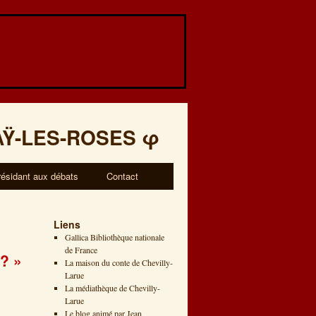
AŸ-LES-ROSES
φ
résidant aux débats
Contact
Liens
Gallica Bibliothèque nationale
de France
? »
La maison du conte de Chevilly-
Larue
La médiathèque de Chevilly-
Larue
Le blog animé par Jean