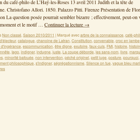
on du café-philo de L’Haÿ-les-Roses 13 avril 2011 Judith et la tête de
e. Christofano Allori. 1850. Palazzo Pitti. Firenze Présentation de Flo
ion La question posée pourrait sembler bizarre ; effectivement, peut-on
e moment et le motif …
Continuer la lecture
→
s
Non classé
,
Saison 2010/2011
|
Marqué avec
arbre de la connaissance
,
café-phi
d'électeur
,
catalogue
,
chanoine de Latran
,
Constitution
,
convenable
,
croc en jambe
t d'ingérance
,
escommunication
,
être digne
,
exutoire
,
faux-culs
,
FMI
,
histoire
,
histoi
nnête
,
Iago
,
indigner
,
indugne
,
juste
,
La coupe déborde
,
les sans-nom
,
livre
,
marq
es
,
minorité bafouée
,
non intervention
,
péché originel
,
petit juge
,
posture
,
pourquoi
ment philosophique
,
s'indigner
,
ségrégationnisme
,
Silence on tue
,
vague bleu mar
res