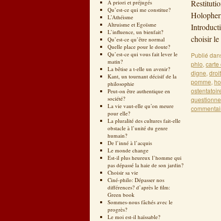
Restituti
A priori et préjugés
Qu’est-ce qui me constitue?
Holophern
L’Athéisme
Altruisme et Egoïsme
Introduct
L’influence, un bienfait?
choisir l
Qu’est-ce qu’être normal
Quelle place pour le doute?
Qu’est-ce qui vous fait lever le
Publié dan
matin?
phlo
,
carte 
La bêtise a t-elle un avenir?
digne
,
droi
Kant, un tournant décisif de la
pomme
,
ho
philosophie
ostentatoir
Peut-on être authentique en
société?
questionne
La vie vaut-elle qu’on meure
commentai
pour elle?
La pluralité des cultures fait-elle
obstacle à l’unité du genre
humain?
De l’inné à l’acquis
Le monde change
Est-il plus heureux l’homme qui
pas dépassé la haie de son jardin?
Choisir sa vie
Ciné-philo: Dépasser nos
différences? d’après le film:
Green book
Sommes-nous fâchés avec le
progrès?
Le moi est-il haïssable?