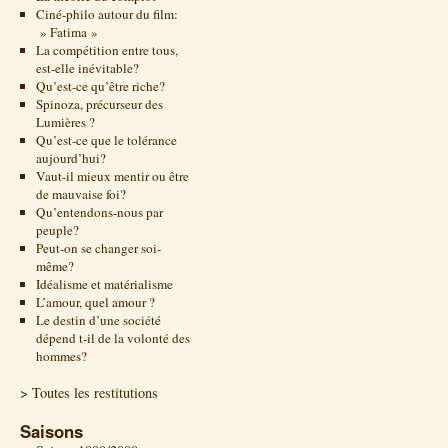
Ciné-philo autour du film:
» Fatima »
La compétition entre tous,
est-elle inévitable?
Qu’est-ce qu’être riche?
Spinoza, précurseur des
Lumières ?
Qu’est-ce que le tolérance
aujourd’hui?
Vaut-il mieux mentir ou être
de mauvaise foi?
Qu’entendons-nous par
peuple?
Peut-on se changer soi-
même?
Idéalisme et matérialisme
L’amour, quel amour ?
Le destin d’une société
dépend t-il de la volonté des
hommes?
> Toutes les restitutions
Saisons