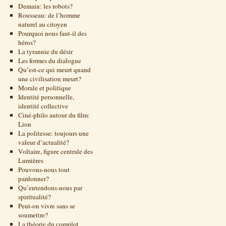
Demain: les robots?
Rousseau: de l’homme
naturel au citoyen
Pourquoi nous faut-il des
héros?
La tyrannie du désir
Les formes du dialogue
Qu’est-ce qui meurt quand
une civilisation meurt?
Morale et politique
Identité personnelle,
identité collective
Ciné-philo autour du film:
Lion
La politesse: toujours une
valeur d’actualité?
Voltaire, figure centrale des
Lumières
Pouvons-nous tout
pardonner?
Qu’entendons-nous par
spiritualité?
Peut-on vivre sans se
soumettre?
La théorie du complot