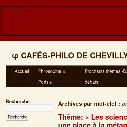
Veuillez patienter...
φ
CAFÉS-PHILO DE CHEVILL
Accueil
Philosophie &
Prochains thèmes -Da
Poésie
débats
Recherche
p
Archives par mot-clef :
Thème: « Les scienc
une place à la méta