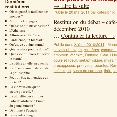
Dernières
→
Lire la suite
restitutions
Où est passé le meilleur des
Publié le
20 mai 2011
par
cafes-philo
mondes ?
Restitution du débat – café
A priori et préjugés
Qu’est-ce qui me constitue?
décem
L’Athéisme
…
Continuer la lecture
→
Altruisme et Egoïsme
L’influence, un bienfait?
Publié dans
Saison 2010/2011
|
Marq
Qu’est-ce qu’être normal
Quelle place pour le doute?
cerveau limbique
,
chimères
,
comment
Qu’est-ce qui vous fait lever
embryon
,
éternité
,
Finitude
,
Gaia
,
Hum
le matin?
poule et l'oeuf
,
métaphysique
,
migrain
La bêtise a t-elle un avenir?
présupposés
,
preuves probantes
,
Rév
Kant, un tournant décisif de
océanique
,
sucre de carbone
,
thérapi
la philosophie
Peut-on être authentique en
société?
La vie vaut-elle qu’on
meure pour elle?
La pluralité des cultures
fait-elle obstacle à l’unité
du genre humain?
De l’inné à l’acquis
Le monde change