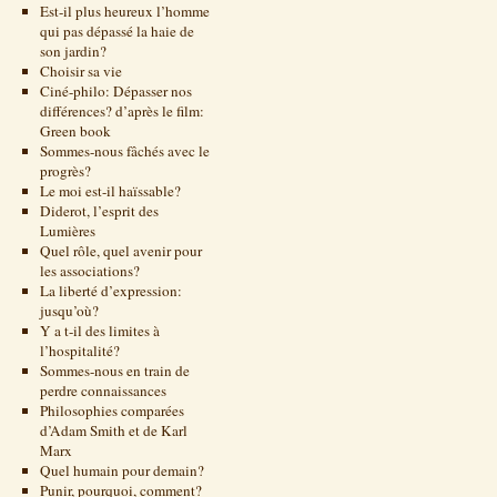
Est-il plus heureux l’homme
qui pas dépassé la haie de
son jardin?
Choisir sa vie
Ciné-philo: Dépasser nos
différences? d’après le film:
Green book
Sommes-nous fâchés avec le
progrès?
Le moi est-il haïssable?
Diderot, l’esprit des
Lumières
Quel rôle, quel avenir pour
les associations?
La liberté d’expression:
jusqu’où?
Y a t-il des limites à
l’hospitalité?
Sommes-nous en train de
perdre connaissances
Philosophies comparées
d’Adam Smith et de Karl
Marx
Quel humain pour demain?
Punir, pourquoi, comment?