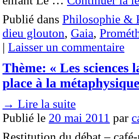
enfant Le …
Continuer la l
Publié dans
Philosophie & 
dieu glouton
,
Gaia
,
Promét
|
Laisser un commentaire
Thème: « Les sciences la
place à la métaphysique
→
Lire la suite
Publié le
20 mai 2011
par
c
Restitution du débat – café