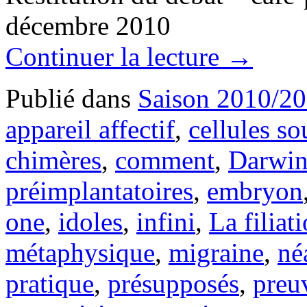
décembr
Continuer la lecture
→
Publié dans
Saison 2010/2
appareil affectif
,
cellules s
chimères
,
comment
,
Darwi
préimplantatoires
,
embryon
one
,
idoles
,
infini
,
La filia
métaphysique
,
migraine
,
né
pratique
,
présupposés
,
preu