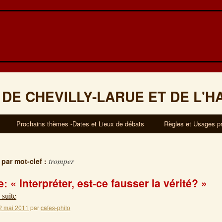
 DE CHEVILLY-LARUE ET DE L'H
Prochains thèmes -Dates et Lieux de débats
Règles et Usages p
tromper
 par mot-clef :
 « Interpréter, est-ce fausser la vérité? »
 suite
2 mai 2011
par
cafes-philo