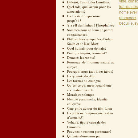
vide
,
conso
Diderot, l’esprit des Lumières
fruit du dés
Quel rôle, quel avenir pour les
associations?
home éveil
La liberté d’expression:
promesse
,
jusqu’où?
béquille
,
s
Y a t-il des limites à l’hospitalité?
Sommes-nous en train de perdre
connaissances
Philosophies comparées d’Adam
Smith et de Karl Marx
Quel humain pour demain?
Punir, pourquoi, comment?
Demain: les robots?
Rousseau: de l’homme naturel au
citoyen
Pourquoi nous faut-il des héros?
La tyrannie du désir
Les formes du dialogue
Qu’est-ce qui meurt quand une
civilisation meurt?
Morale et politique
Identité personnelle, identité
collective
Ciné-philo autour du film: Lion
La politesse: toujours une valeur
d’actualité?
Voltaire, figure centrale des
Lumières
Pouvons-nous tout pardonner?
Qu’entendons-nous par