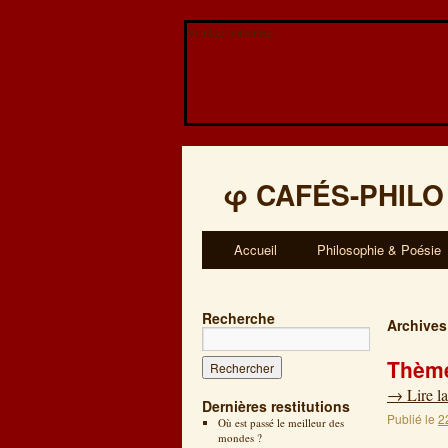
Veuillez patienter...
φ
CAFÉS-PHILO
Accueil
Philosophie & Poésie
Recherche
Archives
Thème:
→
Lire la
Dernières restitutions
Publié le
2
Où est passé le meilleur des
mondes ?