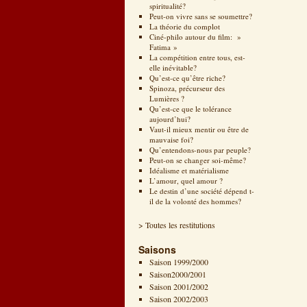
spiritualité?
Peut-on vivre sans se soumettre?
La théorie du complot
Ciné-philo autour du film: »
Fatima »
La compétition entre tous, est-
elle inévitable?
Qu’est-ce qu’être riche?
Spinoza, précurseur des
Lumières ?
Qu’est-ce que le tolérance
aujourd’hui?
Vaut-il mieux mentir ou être de
mauvaise foi?
Qu’entendons-nous par peuple?
Peut-on se changer soi-même?
Idéalisme et matérialisme
L’amour, quel amour ?
Le destin d’une société dépend t-
il de la volonté des hommes?
> Toutes les restitutions
Saisons
Saison 1999/2000
Saison2000/2001
Saison 2001/2002
Saison 2002/2003