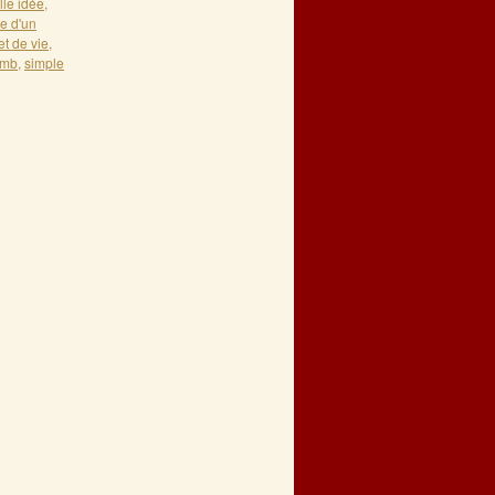
lle idée
,
e d'un
et de vie
,
omb
,
simple