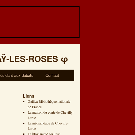
AŸ-LES-ROSES
φ
résidant aux débats
Contact
Liens
Gallica Bibliothèque nationale
de France
La maison du conte de Chevilly-
Larue
La médiathèque de Chevilly-
Larue
Le blog animé par Jean