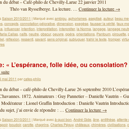
tion du débat – Café-philo de Chevilly-Larue 22 janvi
an Rysselberge. La lecture. …
Continuer la lecture
→
s
Saison 2010/2011
|
Marqué avec
ambigu
,
aphorismes
,
aseptisé
,
auteur
,
beau me
es
,
concepts
,
connotation péjorative
,
dimension
,
exegèse
,
fausser la vérité
,
faux-m
ca
,
influencer
,
intention
,
interprétation
,
interpréter
,
la Norma
,
langage
,
langage neut
aria Callas
,
naïfs
,
neutre
,
obscur
,
oeuvre
,
opéra
,
orientations
,
Pantoum
,
pirouette
,
éel
,
réflexion
,
ressenti
,
savant
,
sens original
,
subjuguer
,
trahir le texte
,
tromper
,
virtu
res
: « L’espérance, folle idée, ou consolation?
 suite
6 mai 2011
par
cafes-philo
on du débat – café-philo de Chevilly-Larue 26 septembre 2010 L’espéra
Chavannes. 1872. Animateurs : Guy Pannetier – Danielle Vautrin – G
 Modérateur : Lionel Graffin Introduction : Danielle Vautrin Introducti
e du sujet, j’ai envie de répondre : …
Continuer la lecture
→
s
Saison 2010/2011
|
Marqué avec
à-quoi bon
,
André Gide
,
âne
,
antithèse
,
attente
spoir
,
boudoir
,
carotte
,
chagrins
,
Charles Péguy
,
châteaux
,
chimères
,
civilisations
,