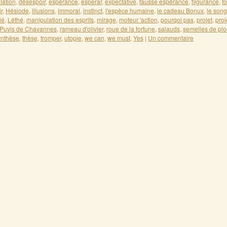
lation
,
désespoir
,
espérance
,
esperar
,
expectative
,
fausse espérance
,
filgurance
,
fo
ir
,
Hésiode
,
illusions
,
immoral
,
instinct
,
l'espèce humaine
,
le cadeau Bonux
,
le song
lé
,
Léthé
,
manipulation des esprits
,
mirage
,
moteur 'action
,
pourqoi pas
,
projet
,
proj
Puvis de Chavannes
,
rameau d'olivier
,
roue de la fortune
,
salauds
,
semelles de pl
ynthèse
,
thèse
,
tromper
,
utopie
,
we can
,
we must
,
Yes
|
Un commentaire