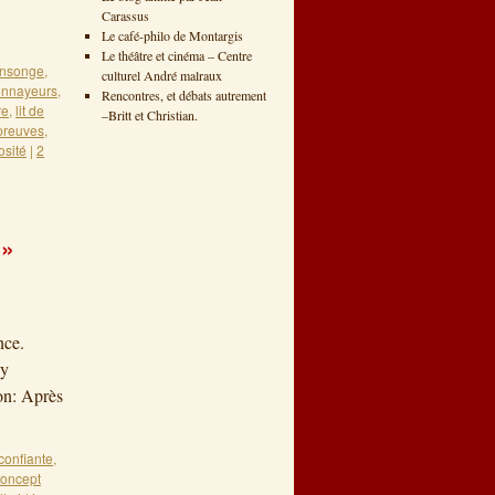
er 2011
Carassus
Le café-philo de Montargis
Le théâtre et cinéma – Centre
nsonge
,
culturel André malraux
onnayeurs
,
Rencontres, et débats autrement
re
,
lit de
–Britt et Christian.
preuves
,
osité
|
2
 »
nce.
uy
on: Après
 confiante
,
concept