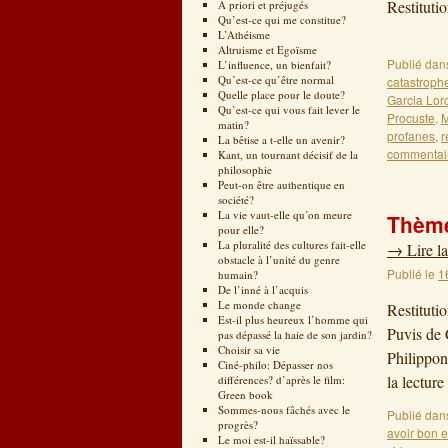
Restitu
A priori et préjugés
Qu’est-ce qui me constitue?
Théo v
L’Athéisme
Altruisme et Egoïsme
Publié dan
L’influence, un bienfait?
Qu’est-ce qu’être normal
catastroph
Quelle place pour le doute?
Garcia Lor
Qu’est-ce qui vous fait lever le
Procuste
,
M
matin?
profanes
,
r
La bêtise a t-elle un avenir?
commentai
Kant, un tournant décisif de la
philosophie
Peut-on être authentique en
société?
La vie vaut-elle qu’on meure
Thème
pour elle?
La pluralité des cultures fait-elle
→
Lire la
obstacle à l’unité du genre
Publié le
1
humain?
De l’inné à l’acquis
Le monde change
Restituti
Est-il plus heureux l’homme qui
Puvis de 
pas dépassé la haie de son jardin?
Choisir sa vie
Philippon
Ciné-philo: Dépasser nos
la lectur
différences? d’après le film:
Green book
Sommes-nous fâchés avec le
Publié dan
progrès?
avoir bon e
Le moi est-il haïssable?