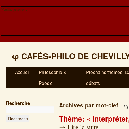
Veuillez patienter...
φ
CAFÉS-PHILO DE CHEVILL
Accueil
Philosophie &
Prochains thèmes -Da
Poésie
débats
Recherche
a
Archives par mot-clef :
Thème: « Interpréter,
→
Lire la suite