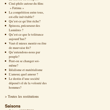
Ciné-philo autour du film:
» Fatima »
La compétition entre tous,
est-elle inévitable?
Qu’est-ce qu’être riche?
Spinoza, précurseur des
Lumières ?
Qu’est-ce que le tolérance
aujourd’hui?
Vaut-il mieux mentir ou être
de mauvaise foi?
Qu’entendons-nous par
peuple?
Peut-on se changer soi-
même?
Idéalisme et matérialisme
L’amour, quel amour ?
Le destin d’une société
dépend t-il de la volonté des
hommes?
> Toutes les restitutions
Saisons