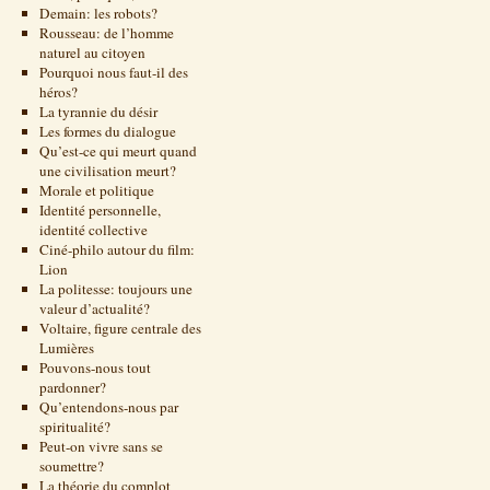
Demain: les robots?
Rousseau: de l’homme
naturel au citoyen
Pourquoi nous faut-il des
héros?
La tyrannie du désir
Les formes du dialogue
Qu’est-ce qui meurt quand
une civilisation meurt?
Morale et politique
Identité personnelle,
identité collective
Ciné-philo autour du film:
Lion
La politesse: toujours une
valeur d’actualité?
Voltaire, figure centrale des
Lumières
Pouvons-nous tout
pardonner?
Qu’entendons-nous par
spiritualité?
Peut-on vivre sans se
soumettre?
La théorie du complot