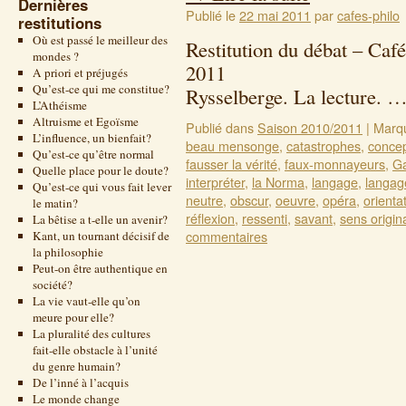
Dernières
Publié le
22 mai 2011
par
cafes-philo
restitutions
Où est passé le meilleur des
Restitution du débat – Café
mondes ?
2011 T
A priori et préjugés
Qu’est-ce qui me constitue?
Rysselberge. La lecture. 
L’Athéisme
Altruisme et Egoïsme
Publié dans
Saison 2010/2011
|
Marq
L’influence, un bienfait?
beau mensonge
,
catastrophes
,
conce
Qu’est-ce qu’être normal
fausser la vérité
,
faux-monnayeurs
,
Ga
Quelle place pour le doute?
interpréter
,
la Norma
,
langage
,
langag
Qu’est-ce qui vous fait lever
neutre
,
obscur
,
oeuvre
,
opéra
,
orienta
le matin?
réflexion
,
ressenti
,
savant
,
sens origin
La bêtise a t-elle un avenir?
commentaires
Kant, un tournant décisif de
la philosophie
Peut-on être authentique en
société?
La vie vaut-elle qu’on
meure pour elle?
La pluralité des cultures
fait-elle obstacle à l’unité
du genre humain?
De l’inné à l’acquis
Le monde change