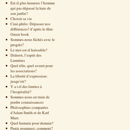
Est-il plus heureux l’homme
qui pas dépassé la haie de
son jardin?
Choisir sa vie
Ciné-philo: Dépasser nos
différences? d’après le film:
Green book
Sommes-nous fâchés avec le
progrès?
Le moi est-il haïssable?
Diderot, l’esprit des
Lumières
Quel rôle, quel avenir pour
les associations?
La liberté d’expression:
jusqu’où?
Y a t-il des limites à
l’hospitalité?
Sommes-nous en train de
perdre connaissances
Philosophies comparées
d’Adam Smith et de Karl
Marx
Quel humain pour demain?
Punir, pourquoi, comment?