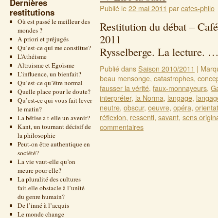
Dernières
Publié le
22 mai 2011
par
cafes-philo
restitutions
Où est passé le meilleur des
Restitution du débat – Café
mondes ?
2011 T
A priori et préjugés
Qu’est-ce qui me constitue?
Rysselberge. La lecture. 
L’Athéisme
Altruisme et Egoïsme
Publié dans
Saison 2010/2011
|
Marq
L’influence, un bienfait?
beau mensonge
,
catastrophes
,
conce
Qu’est-ce qu’être normal
fausser la vérité
,
faux-monnayeurs
,
Ga
Quelle place pour le doute?
interpréter
,
la Norma
,
langage
,
langag
Qu’est-ce qui vous fait lever
neutre
,
obscur
,
oeuvre
,
opéra
,
orienta
le matin?
réflexion
,
ressenti
,
savant
,
sens origin
La bêtise a t-elle un avenir?
commentaires
Kant, un tournant décisif de
la philosophie
Peut-on être authentique en
société?
La vie vaut-elle qu’on
meure pour elle?
La pluralité des cultures
fait-elle obstacle à l’unité
du genre humain?
De l’inné à l’acquis
Le monde change