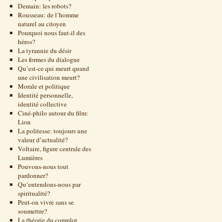
Demain: les robots?
Rousseau: de l’homme
naturel au citoyen
Pourquoi nous faut-il des
héros?
La tyrannie du désir
Les formes du dialogue
Qu’est-ce qui meurt quand
une civilisation meurt?
Morale et politique
Identité personnelle,
identité collective
Ciné-philo autour du film:
Lion
La politesse: toujours une
valeur d’actualité?
Voltaire, figure centrale des
Lumières
Pouvons-nous tout
pardonner?
Qu’entendons-nous par
spiritualité?
Peut-on vivre sans se
soumettre?
La théorie du complot