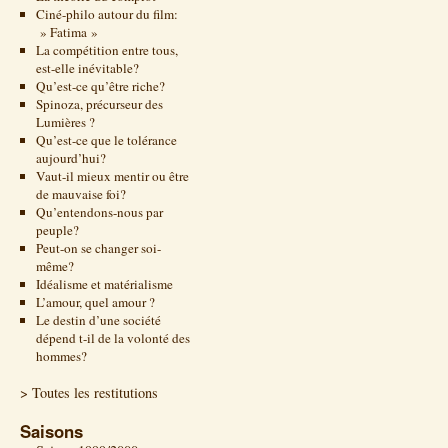
Ciné-philo autour du film:
» Fatima »
La compétition entre tous,
est-elle inévitable?
Qu’est-ce qu’être riche?
Spinoza, précurseur des
Lumières ?
Qu’est-ce que le tolérance
aujourd’hui?
Vaut-il mieux mentir ou être
de mauvaise foi?
Qu’entendons-nous par
peuple?
Peut-on se changer soi-
même?
Idéalisme et matérialisme
L’amour, quel amour ?
Le destin d’une société
dépend t-il de la volonté des
hommes?
> Toutes les restitutions
Saisons