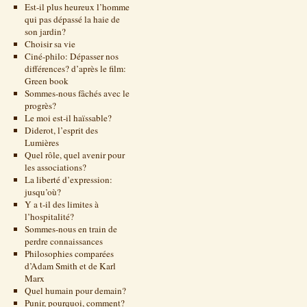
Est-il plus heureux l’homme
qui pas dépassé la haie de
son jardin?
Choisir sa vie
Ciné-philo: Dépasser nos
différences? d’après le film:
Green book
Sommes-nous fâchés avec le
progrès?
Le moi est-il haïssable?
Diderot, l’esprit des
Lumières
Quel rôle, quel avenir pour
les associations?
La liberté d’expression:
jusqu’où?
Y a t-il des limites à
l’hospitalité?
Sommes-nous en train de
perdre connaissances
Philosophies comparées
d’Adam Smith et de Karl
Marx
Quel humain pour demain?
Punir, pourquoi, comment?