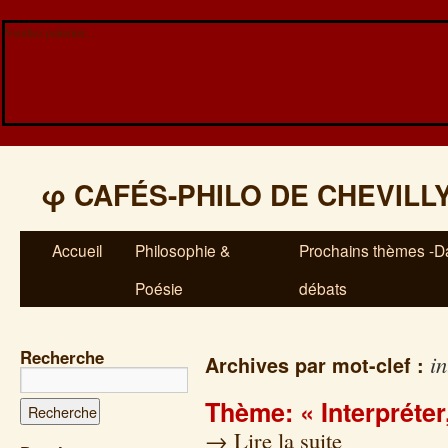
Veuillez patienter...
φ
CAFÉS-PHILO DE CHEVILL
Accueil
Philosophie &
Prochains thèmes -Da
Poésie
débats
Recherche
in
Archives par mot-clef :
Thème: « Interpréter,
→
Lire la suite