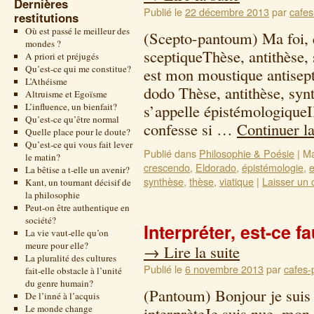
Dernières
Publié le
22 décembre 2013
par
cafes
restitutions
Où est passé le meilleur des
(Scepto-pantoum) Ma foi, q
mondes ?
sceptiqueThèse, antithèse,
A priori et préjugés
Qu’est-ce qui me constitue?
est mon moustique antisep
L’Athéisme
dodo Thèse, antithèse, sy
Altruisme et Egoïsme
L’influence, un bienfait?
s’appelle épistémologique
Qu’est-ce qu’être normal
confesse si …
Continuer l
Quelle place pour le doute?
Qu’est-ce qui vous fait lever
Publié dans
Philosophie & Poésie
|
Ma
le matin?
crescendo
,
Eldorado
,
épistémologie
,
La bêtise a t-elle un avenir?
synthèse
,
thèse
,
viatique
|
Laisser un
Kant, un tournant décisif de
la philosophie
Peut-on être authentique en
société?
Interpréter, est-ce fa
La vie vaut-elle qu’on
meure pour elle?
→
Lire la suite
La pluralité des cultures
Publié le
6 novembre 2013
par
cafes-
fait-elle obstacle à l’unité
du genre humain?
(Pantoum) Bonjour je suis l
De l’inné à l’acquis
Le monde change
interprèteJe suis nue, mon 