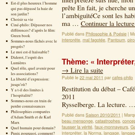
Est-il plus heureux l’homme
prête En fait, je cherche u
qui pas dépassé la haie de
l’ambiguïtéCe sont les ha
son jardin?
Choisir sa vie
ma …
Continuer la lectur
Ciné-philo: Dépasser nos
différences? d’après le film:
Publié dans
Philosophie & Poésie
|
Ma
Green book
interpréte
,
mal fagotée
,
Pantoum
,
piro
Sommes-nous fâchés avec le
progrès?
Le moi est-il haïssable?
Diderot, l’esprit des
Thème: « Interpréter,
Lumières
Quel rôle, quel avenir pour
→
Lire la suite
les associations?
Publié le
22 mai 2011
par
cafes-philo
La liberté d’expression:
jusqu’où?
Restitution du débat – Café
Y a t-il des limites à
2011 T
l’hospitalité?
Sommes-nous en train de
Rysselberge. La lecture. 
perdre connaissances
Philosophies comparées
Publié dans
Saison 2010/2011
|
Marq
d’Adam Smith et de Karl
beau mensonge
,
catastrophes
,
conce
Marx
fausser la vérité
,
faux-monnayeurs
,
Ga
Quel humain pour demain?
interpréter
,
la Norma
,
langage
,
langag
Punir, pourquoi, comment?