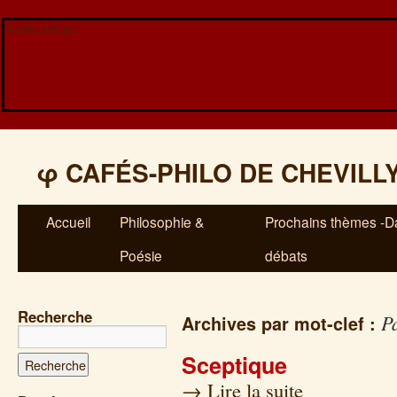
Veuillez patienter...
φ
CAFÉS-PHILO DE CHEVILL
Accueil
Philosophie &
Prochains thèmes -Da
Poésie
débats
Recherche
P
Archives par mot-clef :
Sceptique
→
Lire la suite