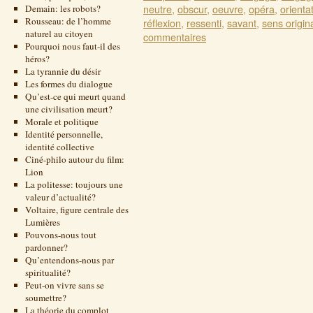
neutre
,
obscur
,
oeuvre
,
opéra
,
orienta
Demain: les robots?
Rousseau: de l’homme
réflexion
,
ressenti
,
savant
,
sens origin
naturel au citoyen
commentaires
Pourquoi nous faut-il des
héros?
La tyrannie du désir
Les formes du dialogue
Qu’est-ce qui meurt quand
une civilisation meurt?
Morale et politique
Identité personnelle,
identité collective
Ciné-philo autour du film:
Lion
La politesse: toujours une
valeur d’actualité?
Voltaire, figure centrale des
Lumières
Pouvons-nous tout
pardonner?
Qu’entendons-nous par
spiritualité?
Peut-on vivre sans se
soumettre?
La théorie du complot