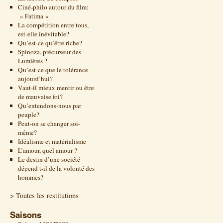
Ciné-philo autour du film:
» Fatima »
La compétition entre tous,
est-elle inévitable?
Qu’est-ce qu’être riche?
Spinoza, précurseur des
Lumières ?
Qu’est-ce que le tolérance
aujourd’hui?
Vaut-il mieux mentir ou être
de mauvaise foi?
Qu’entendons-nous par
peuple?
Peut-on se changer soi-
même?
Idéalisme et matérialisme
L’amour, quel amour ?
Le destin d’une société
dépend t-il de la volonté des
hommes?
> Toutes les restitutions
Saisons