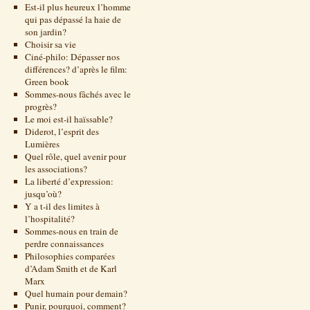
Est-il plus heureux l’homme
qui pas dépassé la haie de
son jardin?
Choisir sa vie
Ciné-philo: Dépasser nos
différences? d’après le film:
Green book
Sommes-nous fâchés avec le
progrès?
Le moi est-il haïssable?
Diderot, l’esprit des
Lumières
Quel rôle, quel avenir pour
les associations?
La liberté d’expression:
jusqu’où?
Y a t-il des limites à
l’hospitalité?
Sommes-nous en train de
perdre connaissances
Philosophies comparées
d’Adam Smith et de Karl
Marx
Quel humain pour demain?
Punir, pourquoi, comment?