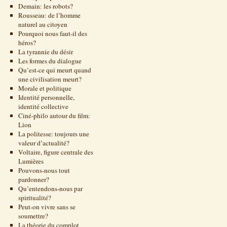
Demain: les robots?
Rousseau: de l’homme
naturel au citoyen
Pourquoi nous faut-il des
héros?
La tyrannie du désir
Les formes du dialogue
Qu’est-ce qui meurt quand
une civilisation meurt?
Morale et politique
Identité personnelle,
identité collective
Ciné-philo autour du film:
Lion
La politesse: toujours une
valeur d’actualité?
Voltaire, figure centrale des
Lumières
Pouvons-nous tout
pardonner?
Qu’entendons-nous par
spiritualité?
Peut-on vivre sans se
soumettre?
La théorie du complot