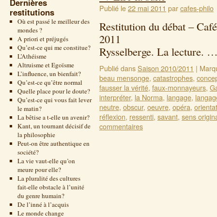
Dernières
Publié le
22 mai 2011
par
cafes-philo
restitutions
Où est passé le meilleur des
Restitution du débat – Café
mondes ?
2011 T
A priori et préjugés
Qu’est-ce qui me constitue?
Rysselberge. La lecture. 
L’Athéisme
Altruisme et Egoïsme
Publié dans
Saison 2010/2011
|
Marq
L’influence, un bienfait?
beau mensonge
,
catastrophes
,
conce
Qu’est-ce qu’être normal
fausser la vérité
,
faux-monnayeurs
,
Ga
Quelle place pour le doute?
interpréter
,
la Norma
,
langage
,
langag
Qu’est-ce qui vous fait lever
neutre
,
obscur
,
oeuvre
,
opéra
,
orienta
le matin?
réflexion
,
ressenti
,
savant
,
sens origin
La bêtise a t-elle un avenir?
commentaires
Kant, un tournant décisif de
la philosophie
Peut-on être authentique en
société?
La vie vaut-elle qu’on
meure pour elle?
La pluralité des cultures
fait-elle obstacle à l’unité
du genre humain?
De l’inné à l’acquis
Le monde change