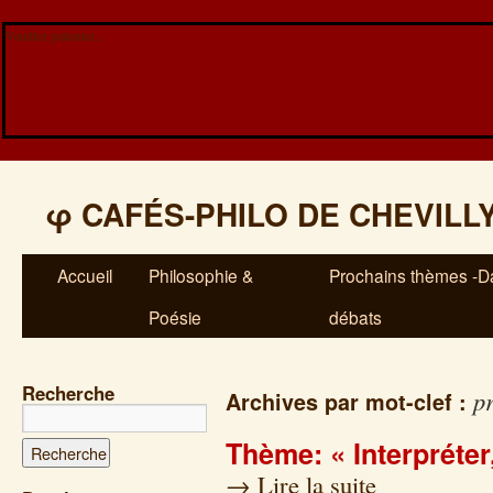
Veuillez patienter...
φ
CAFÉS-PHILO DE CHEVILL
Accueil
Philosophie &
Prochains thèmes -Da
Poésie
débats
Recherche
p
Archives par mot-clef :
Thème: « Interpréter,
→
Lire la suite