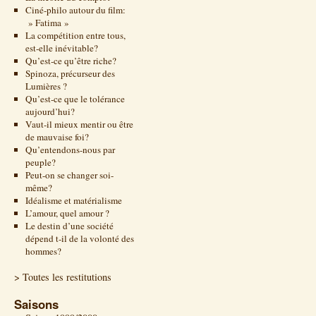
Ciné-philo autour du film:
» Fatima »
La compétition entre tous,
est-elle inévitable?
Qu’est-ce qu’être riche?
Spinoza, précurseur des
Lumières ?
Qu’est-ce que le tolérance
aujourd’hui?
Vaut-il mieux mentir ou être
de mauvaise foi?
Qu’entendons-nous par
peuple?
Peut-on se changer soi-
même?
Idéalisme et matérialisme
L’amour, quel amour ?
Le destin d’une société
dépend t-il de la volonté des
hommes?
> Toutes les restitutions
Saisons