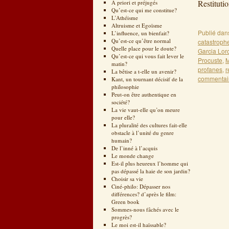
Restitu
A priori et préjugés
Qu’est-ce qui me constitue?
Théo v
L’Athéisme
Altruisme et Egoïsme
Publié dan
L’influence, un bienfait?
Qu’est-ce qu’être normal
catastroph
Quelle place pour le doute?
Garcia Lor
Qu’est-ce qui vous fait lever le
Procuste
,
M
matin?
profanes
,
r
La bêtise a t-elle un avenir?
commentai
Kant, un tournant décisif de la
philosophie
Peut-on être authentique en
société?
La vie vaut-elle qu’on meure
pour elle?
La pluralité des cultures fait-elle
obstacle à l’unité du genre
humain?
De l’inné à l’acquis
Le monde change
Est-il plus heureux l’homme qui
pas dépassé la haie de son jardin?
Choisir sa vie
Ciné-philo: Dépasser nos
différences? d’après le film:
Green book
Sommes-nous fâchés avec le
progrès?
Le moi est-il haïssable?