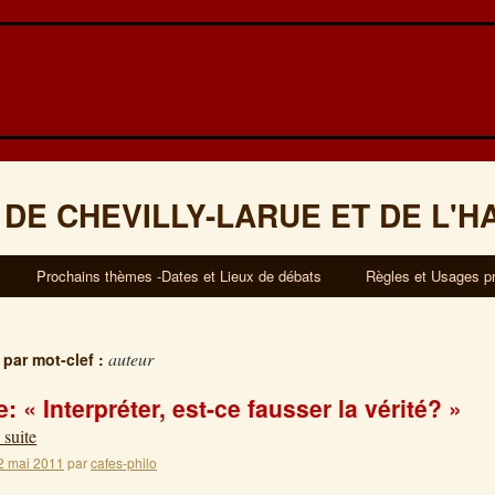
 DE CHEVILLY-LARUE ET DE L'H
Prochains thèmes -Dates et Lieux de débats
Règles et Usages p
auteur
 par mot-clef :
 « Interpréter, est-ce fausser la vérité? »
 suite
2 mai 2011
par
cafes-philo