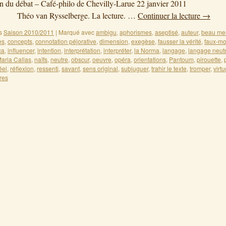
tion du débat – Café-philo de Chevilly-Larue 22 janvi
an Rysselberge. La lecture. …
Continuer la lecture
→
s
Saison 2010/2011
|
Marqué avec
ambigu
,
aphorismes
,
aseptisé
,
auteur
,
beau me
es
,
concepts
,
connotation péjorative
,
dimension
,
exegèse
,
fausser la vérité
,
faux-m
ca
,
influencer
,
intention
,
interprétation
,
interpréter
,
la Norma
,
langage
,
langage neut
aria Callas
,
naïfs
,
neutre
,
obscur
,
oeuvre
,
opéra
,
orientations
,
Pantoum
,
pirouette
,
éel
,
réflexion
,
ressenti
,
savant
,
sens original
,
subjuguer
,
trahir le texte
,
tromper
,
virtu
res