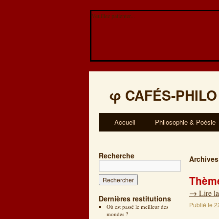
Veuillez patienter...
φ
CAFÉS-PHILO
Accueil
Philosophie & Poésie
Recherche
Archives
Thème:
→
Lire la
Dernières restitutions
Publié le
2
Où est passé le meilleur des
mondes ?