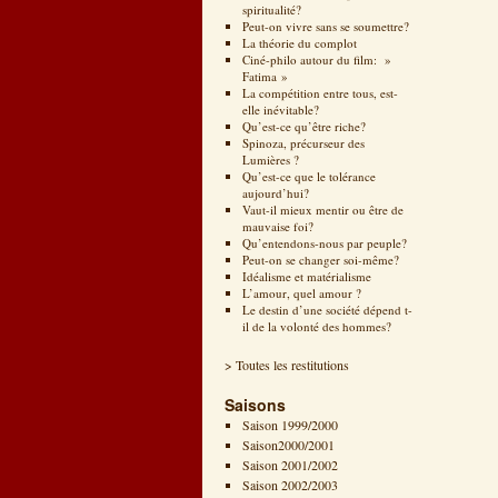
spiritualité?
Peut-on vivre sans se soumettre?
La théorie du complot
Ciné-philo autour du film: »
Fatima »
La compétition entre tous, est-
elle inévitable?
Qu’est-ce qu’être riche?
Spinoza, précurseur des
Lumières ?
Qu’est-ce que le tolérance
aujourd’hui?
Vaut-il mieux mentir ou être de
mauvaise foi?
Qu’entendons-nous par peuple?
Peut-on se changer soi-même?
Idéalisme et matérialisme
L’amour, quel amour ?
Le destin d’une société dépend t-
il de la volonté des hommes?
> Toutes les restitutions
Saisons
Saison 1999/2000
Saison2000/2001
Saison 2001/2002
Saison 2002/2003