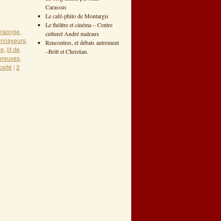
er 2011
Carassus
Le café-philo de Montargis
Le théâtre et cinéma – Centre
nsonge
,
culturel André malraux
onnayeurs
,
Rencontres, et débats autrement
re
,
lit de
–Britt et Christian.
preuves
,
osité
|
2