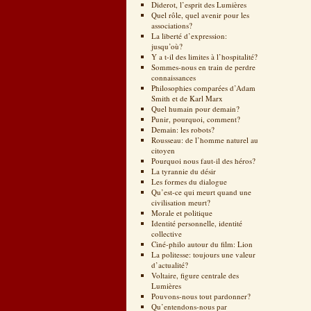
Diderot, l’esprit des Lumières
Quel rôle, quel avenir pour les
associations?
La liberté d’expression:
jusqu’où?
Y a t-il des limites à l’hospitalité?
Sommes-nous en train de perdre
connaissances
Philosophies comparées d’Adam
Smith et de Karl Marx
Quel humain pour demain?
Punir, pourquoi, comment?
Demain: les robots?
Rousseau: de l’homme naturel au
citoyen
Pourquoi nous faut-il des héros?
La tyrannie du désir
Les formes du dialogue
Qu’est-ce qui meurt quand une
civilisation meurt?
Morale et politique
Identité personnelle, identité
collective
Ciné-philo autour du film: Lion
La politesse: toujours une valeur
d’actualité?
Voltaire, figure centrale des
Lumières
Pouvons-nous tout pardonner?
Qu’entendons-nous par