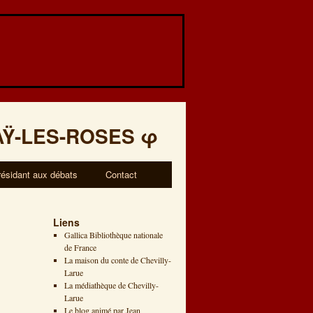
AŸ-LES-ROSES
φ
résidant aux débats
Contact
Liens
Gallica Bibliothèque nationale
de France
La maison du conte de Chevilly-
Larue
La médiathèque de Chevilly-
Larue
Le blog animé par Jean