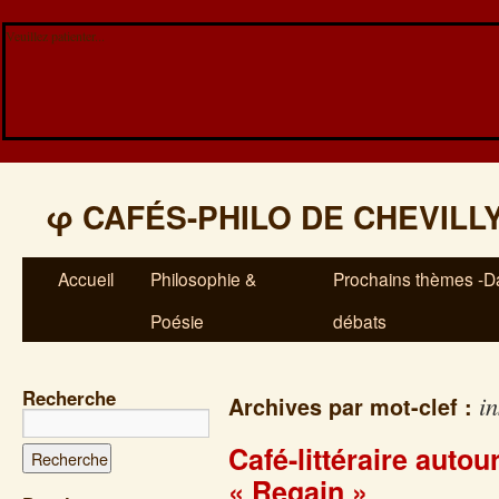
Veuillez patienter...
φ
CAFÉS-PHILO DE CHEVILL
Accueil
Philosophie &
Prochains thèmes -Da
Poésie
débats
Recherche
i
Archives par mot-clef :
Café-littéraire auto
« Regain »