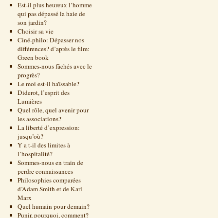
Est-il plus heureux l’homme
qui pas dépassé la haie de
son jardin?
Choisir sa vie
Ciné-philo: Dépasser nos
différences? d’après le film:
Green book
Sommes-nous fâchés avec le
progrès?
Le moi est-il haïssable?
Diderot, l’esprit des
Lumières
Quel rôle, quel avenir pour
les associations?
La liberté d’expression:
jusqu’où?
Y a t-il des limites à
l’hospitalité?
Sommes-nous en train de
perdre connaissances
Philosophies comparées
d’Adam Smith et de Karl
Marx
Quel humain pour demain?
Punir, pourquoi, comment?