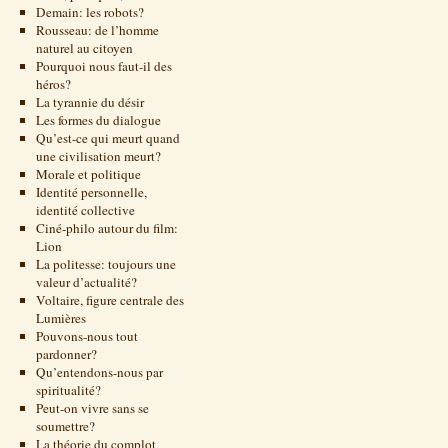
Demain: les robots?
Rousseau: de l’homme
naturel au citoyen
Pourquoi nous faut-il des
héros?
La tyrannie du désir
Les formes du dialogue
Qu’est-ce qui meurt quand
une civilisation meurt?
Morale et politique
Identité personnelle,
identité collective
Ciné-philo autour du film:
Lion
La politesse: toujours une
valeur d’actualité?
Voltaire, figure centrale des
Lumières
Pouvons-nous tout
pardonner?
Qu’entendons-nous par
spiritualité?
Peut-on vivre sans se
soumettre?
La théorie du complot