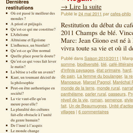
Dernières
→
Lire la suite
restitutions
Où est passé le meilleur des
Publié le
24 mai 2011
par
cafes-philo
mondes ?
Restitution du débat du caf
A priori et préjugés
Qu’est-ce qui me constitue?
2011 Champs de blé. Vince
L’Athéisme
Marc: Jean Giono est né à
Altruisme et Egoïsme
L’influence, un bienfait?
vivra toute sa vie et où i
Qu’est-ce qu’être normal
Quelle place pour le doute?
Publié dans
Saison 2010/2011
|
Marq
Qu’est-ce qui vous fait lever
somme
,
biodiversité
,
blé
,
café-littérair
le matin?
d'infinis paysages
,
état primaire
,
hard
La bêtise a t-elle un avenir?
de pain
,
La femme du boulanger
,
la r
Kant, un tournant décisif de
Manosque
,
Marcel Pagnol
,
Maréchal 
la philosophie
monde de la terre
,
monde rural
,
narra
Peut-on être authentique en
société?
panthéisme
,
parler rural
,
passeurs
,
Pr
La vie vaut-elle qu’on
réveil de la vie
,
roman
,
semence
,
style
meure pour elle?
fait
,
Un de Beaumugnes
,
Unité d'actio
La pluralité des cultures
villages
|
6 commentaires
fait-elle obstacle à l’unité
du genre humain?
De l’inné à l’acquis
Le monde change