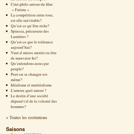
Ciné-philo autour du film:
» Fatima »
La compétition entre tous,
est-elle inévitable?
Qu’est-ce qu’être riche?
Spinoza, précurseur des
Lumières ?
Qu’est-ce que le tolérance
aujourd’hui?
Vaut-il mieux mentir ou être
de mauvaise foi?
Qu’entendons-nous par
peuple?
Peut-on se changer soi-
même?
Idéalisme et matérialisme
L’amour, quel amour ?
Le destin d’une société
dépend t-il de la volonté des
hommes?
> Toutes les restitutions
Saisons