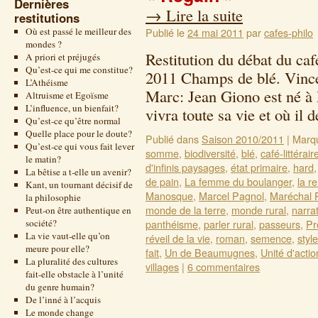
Dernières
→
Lire la suite
restitutions
Où est passé le meilleur des
Publié le
24 mai 2011
par
cafes-philo
mondes ?
Restitution du débat du caf
A priori et préjugés
Qu’est-ce qui me constitue?
2011 Champs de blé. Vince
L’Athéisme
Marc: Jean Giono est né à
Altruisme et Egoïsme
L’influence, un bienfait?
vivra toute sa vie et où i
Qu’est-ce qu’être normal
Quelle place pour le doute?
Publié dans
Saison 2010/2011
|
Marq
Qu’est-ce qui vous fait lever
somme
,
biodiversité
,
blé
,
café-littérair
le matin?
d'infinis paysages
,
état primaire
,
hard
La bêtise a t-elle un avenir?
de pain
,
La femme du boulanger
,
la r
Kant, un tournant décisif de
Manosque
,
Marcel Pagnol
,
Maréchal 
la philosophie
monde de la terre
,
monde rural
,
narra
Peut-on être authentique en
société?
panthéisme
,
parler rural
,
passeurs
,
Pr
La vie vaut-elle qu’on
réveil de la vie
,
roman
,
semence
,
style
meure pour elle?
fait
,
Un de Beaumugnes
,
Unité d'actio
La pluralité des cultures
villages
|
6 commentaires
fait-elle obstacle à l’unité
du genre humain?
De l’inné à l’acquis
Le monde change