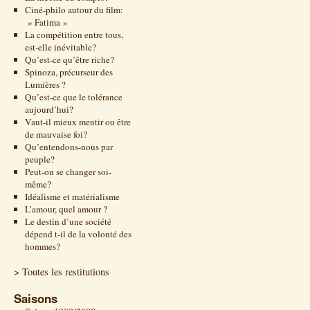
Ciné-philo autour du film:
» Fatima »
La compétition entre tous,
est-elle inévitable?
Qu’est-ce qu’être riche?
Spinoza, précurseur des
Lumières ?
Qu’est-ce que le tolérance
aujourd’hui?
Vaut-il mieux mentir ou être
de mauvaise foi?
Qu’entendons-nous par
peuple?
Peut-on se changer soi-
même?
Idéalisme et matérialisme
L’amour, quel amour ?
Le destin d’une société
dépend t-il de la volonté des
hommes?
> Toutes les restitutions
Saisons