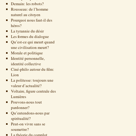
Demain: les robots?
Rousseau: de l’homme
naturel au citoyen
Pourquoi nous faut-il des
héros?
La tyrannie du désir
Les formes du dialogue
Qu’est-ce qui meurt quand
une civilisation meurt?
Morale et politique
Identité personnelle,
identité collective
Ciné-philo autour du film:
Lion
La politesse: toujours une
valeur d’actualité?
Voltaire, figure centrale des
Lumières
Pouvons-nous tout
pardonner?
Qu’entendons-nous par
spiritualité?
Peut-on vivre sans se
soumettre?
La théorie du complot