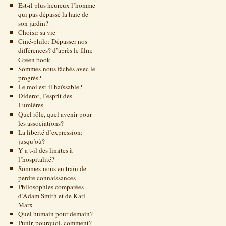
Est-il plus heureux l’homme
qui pas dépassé la haie de
son jardin?
Choisir sa vie
Ciné-philo: Dépasser nos
différences? d’après le film:
Green book
Sommes-nous fâchés avec le
progrès?
Le moi est-il haïssable?
Diderot, l’esprit des
Lumières
Quel rôle, quel avenir pour
les associations?
La liberté d’expression:
jusqu’où?
Y a t-il des limites à
l’hospitalité?
Sommes-nous en train de
perdre connaissances
Philosophies comparées
d’Adam Smith et de Karl
Marx
Quel humain pour demain?
Punir, pourquoi, comment?