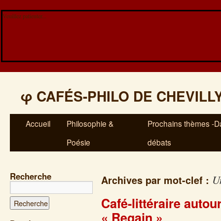
Veuillez patienter...
φ
CAFÉS-PHILO DE CHEVILL
Accueil
Philosophie &
Prochains thèmes -Da
Poésie
débats
Recherche
Un
Archives par mot-clef :
Café-littéraire auto
« Regain »