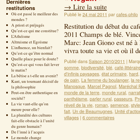
Dernières
→
Lire la suite
restitutions
Où est passé le meilleur des
Publié le
24 mai 2011
par
cafes-philo
mondes ?
Restitution du débat du caf
A priori et préjugés
Qu’est-ce qui me constitue?
2011 Champs de blé. Vince
L’Athéisme
Marc: Jean Giono est né à
Altruisme et Egoïsme
L’influence, un bienfait?
vivra toute sa vie et où i
Qu’est-ce qu’être normal
Quelle place pour le doute?
Publié dans
Saison 2010/2011
|
Marq
Qu’est-ce qui vous fait lever
somme
,
biodiversité
,
blé
,
café-littérair
le matin?
d'infinis paysages
,
état primaire
,
hard
La bêtise a t-elle un avenir?
de pain
,
La femme du boulanger
,
la r
Kant, un tournant décisif de
Manosque
,
Marcel Pagnol
,
Maréchal 
la philosophie
monde de la terre
,
monde rural
,
narra
Peut-on être authentique en
société?
panthéisme
,
parler rural
,
passeurs
,
Pr
La vie vaut-elle qu’on
réveil de la vie
,
roman
,
semence
,
style
meure pour elle?
fait
,
Un de Beaumugnes
,
Unité d'actio
La pluralité des cultures
villages
|
6 commentaires
fait-elle obstacle à l’unité
du genre humain?
De l’inné à l’acquis
Le monde change