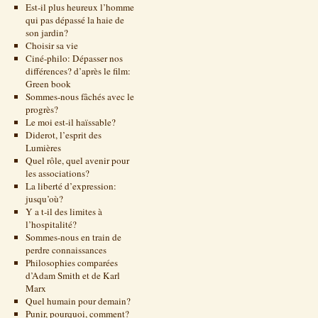
Est-il plus heureux l’homme
qui pas dépassé la haie de
son jardin?
Choisir sa vie
Ciné-philo: Dépasser nos
différences? d’après le film:
Green book
Sommes-nous fâchés avec le
progrès?
Le moi est-il haïssable?
Diderot, l’esprit des
Lumières
Quel rôle, quel avenir pour
les associations?
La liberté d’expression:
jusqu’où?
Y a t-il des limites à
l’hospitalité?
Sommes-nous en train de
perdre connaissances
Philosophies comparées
d’Adam Smith et de Karl
Marx
Quel humain pour demain?
Punir, pourquoi, comment?