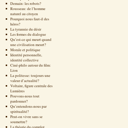
Demain: les robots?
Rousseau: de l’homme
naturel au citoyen
Pourquoi nous faut-il des
héros?
La tyrannie du désir
Les formes du dialogue
Qu’est-ce qui meurt quand
une civilisation meurt?
Morale et politique
Identité personnelle,
identité collective
Ciné-philo autour du film:
Lion
La politesse: toujours une
valeur d’actualité?
Voltaire, figure centrale des
Lumières
Pouvons-nous tout
pardonner?
Qu’entendons-nous par
spiritualité?
Peut-on vivre sans se
soumettre?
La théorie du complot