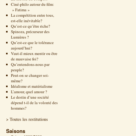
Ciné-philo autour du film:
» Fatima »
La compétition entre tous,
est-elle inévitable?
Qu’est-ce qu’être riche?
Spinoza, précurseur des
Lumières ?
Qu’est-ce que le tolérance
aujourd’hui?
Vaut-il mieux mentir ou être
de mauvaise foi?
Qu’entendons-nous par
peuple?
Peut-on se changer soi-
même?
Idéalisme et matérialisme
L’amour, quel amour ?
Le destin d’une société
dépend t-il de la volonté des
hommes?
> Toutes les restitutions
Saisons