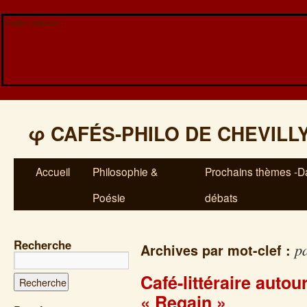
Veuillez patienter...
φ
CAFÉS-PHILO DE CHEVILL
Accueil
Philosophie &
Prochains thèmes -Da
Poésie
débats
Recherche
pa
Archives par mot-clef :
Café-littéraire auto
« Regain »