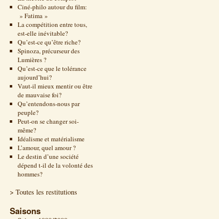
Ciné-philo autour du film:
» Fatima »
La compétition entre tous,
est-elle inévitable?
Qu’est-ce qu’être riche?
Spinoza, précurseur des
Lumières ?
Qu’est-ce que le tolérance
aujourd’hui?
Vaut-il mieux mentir ou être
de mauvaise foi?
Qu’entendons-nous par
peuple?
Peut-on se changer soi-
même?
Idéalisme et matérialisme
L’amour, quel amour ?
Le destin d’une société
dépend t-il de la volonté des
hommes?
> Toutes les restitutions
Saisons