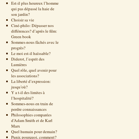
Est-il plus heureux l’homme
qui pas dépassé la haie de
son jardin?
Choisir sa vie
Ciné-philo: Dépasser nos
différences? d’après le film:
Green book
Sommes-nous fâchés avec le
progrès?
Le moi est-il haïssable?
Diderot, l’esprit des
Lumières
Quel rôle, quel avenir pour
les associations?
La liberté d’expression:
jusqu’où?
Y a t-il des limites à
l’hospitalité?
Sommes-nous en train de
perdre connaissances
Philosophies comparées
d’Adam Smith et de Karl
Marx
Quel humain pour demain?
Punir, pourquoi, comment?