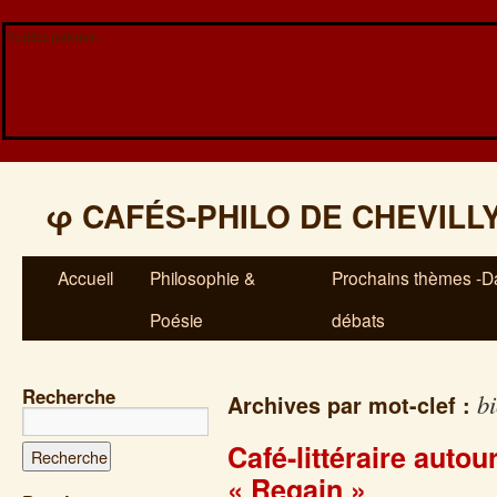
Veuillez patienter...
φ
CAFÉS-PHILO DE CHEVILL
Accueil
Philosophie &
Prochains thèmes -Da
Poésie
débats
Recherche
bi
Archives par mot-clef :
Café-littéraire auto
« Regain »