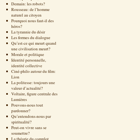
Demain: les robots?
Rousseau: de l’homme
naturel au citoyen
Pourquoi nous faut-il des
héros?
La tyrannie du désir
Les formes du dialogue
Qu’est-ce qui meurt quand
une civilisation meurt?
Morale et politique
Identité personnelle,
identité collective
Ciné-philo autour du film:
Lion
La politesse: toujours une
valeur d’actualité?
Voltaire, figure centrale des
Lumières
Pouvons-nous tout
pardonner?
Qu’entendons-nous par
spiritualité?
Peut-on vivre sans se
soumettre?
La théorie du complot