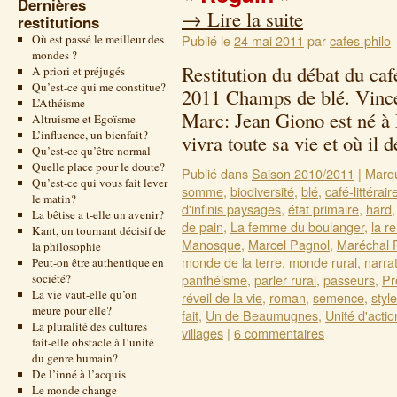
Dernières
→
Lire la suite
restitutions
Où est passé le meilleur des
Publié le
24 mai 2011
par
cafes-philo
mondes ?
Restitution du débat du caf
A priori et préjugés
Qu’est-ce qui me constitue?
2011 Champs de blé. Vince
L’Athéisme
Marc: Jean Giono est né à
Altruisme et Egoïsme
L’influence, un bienfait?
vivra toute sa vie et où i
Qu’est-ce qu’être normal
Quelle place pour le doute?
Publié dans
Saison 2010/2011
|
Marq
Qu’est-ce qui vous fait lever
somme
,
biodiversité
,
blé
,
café-littérair
le matin?
d'infinis paysages
,
état primaire
,
hard
La bêtise a t-elle un avenir?
de pain
,
La femme du boulanger
,
la r
Kant, un tournant décisif de
Manosque
,
Marcel Pagnol
,
Maréchal 
la philosophie
monde de la terre
,
monde rural
,
narra
Peut-on être authentique en
société?
panthéisme
,
parler rural
,
passeurs
,
Pr
La vie vaut-elle qu’on
réveil de la vie
,
roman
,
semence
,
style
meure pour elle?
fait
,
Un de Beaumugnes
,
Unité d'actio
La pluralité des cultures
villages
|
6 commentaires
fait-elle obstacle à l’unité
du genre humain?
De l’inné à l’acquis
Le monde change