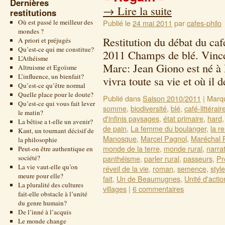
Dernières
→
Lire la suite
restitutions
Où est passé le meilleur des
Publié le
24 mai 2011
par
cafes-philo
mondes ?
Restitution du débat du caf
A priori et préjugés
Qu’est-ce qui me constitue?
2011 Champs de blé. Vince
L’Athéisme
Marc: Jean Giono est né à
Altruisme et Egoïsme
L’influence, un bienfait?
vivra toute sa vie et où i
Qu’est-ce qu’être normal
Quelle place pour le doute?
Publié dans
Saison 2010/2011
|
Marq
Qu’est-ce qui vous fait lever
somme
,
biodiversité
,
blé
,
café-littérair
le matin?
d'infinis paysages
,
état primaire
,
hard
La bêtise a t-elle un avenir?
de pain
,
La femme du boulanger
,
la r
Kant, un tournant décisif de
Manosque
,
Marcel Pagnol
,
Maréchal 
la philosophie
monde de la terre
,
monde rural
,
narra
Peut-on être authentique en
société?
panthéisme
,
parler rural
,
passeurs
,
Pr
La vie vaut-elle qu’on
réveil de la vie
,
roman
,
semence
,
style
meure pour elle?
fait
,
Un de Beaumugnes
,
Unité d'actio
La pluralité des cultures
villages
|
6 commentaires
fait-elle obstacle à l’unité
du genre humain?
De l’inné à l’acquis
Le monde change