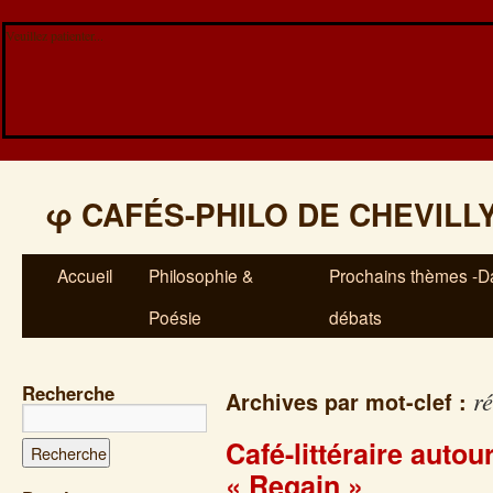
Veuillez patienter...
φ
CAFÉS-PHILO DE CHEVILL
Accueil
Philosophie &
Prochains thèmes -Da
Poésie
débats
Recherche
ré
Archives par mot-clef :
Café-littéraire auto
« Regain »