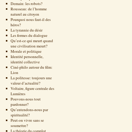
Demain: les robots?
Rousseau: de l’homme
naturel au citoyen
Pourquoi nous faut-il des
héros?
La tyrannie du désir
Les formes du dialogue
Qu’est-ce qui meurt quand
une civilisation meurt?
Morale et politique
Identité personnelle,
identité collective
Ciné-philo autour du film:
Lion
La politesse: toujours une
valeur d’actualité?
Voltaire, figure centrale des
Lumières
Pouvons-nous tout
pardonner?
Qu’entendons-nous par
spiritualité?
Peut-on vivre sans se
soumettre?
La théorie du complot