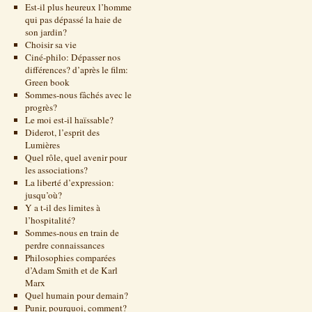
Est-il plus heureux l’homme
qui pas dépassé la haie de
son jardin?
Choisir sa vie
Ciné-philo: Dépasser nos
différences? d’après le film:
Green book
Sommes-nous fâchés avec le
progrès?
Le moi est-il haïssable?
Diderot, l’esprit des
Lumières
Quel rôle, quel avenir pour
les associations?
La liberté d’expression:
jusqu’où?
Y a t-il des limites à
l’hospitalité?
Sommes-nous en train de
perdre connaissances
Philosophies comparées
d’Adam Smith et de Karl
Marx
Quel humain pour demain?
Punir, pourquoi, comment?