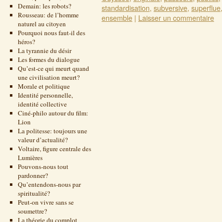
Demain: les robots?
standardisation
,
subversive
,
superflue
Rousseau: de l’homme
ensemble
|
Laisser un commentaire
naturel au citoyen
Pourquoi nous faut-il des
héros?
La tyrannie du désir
Les formes du dialogue
Qu’est-ce qui meurt quand
une civilisation meurt?
Morale et politique
Identité personnelle,
identité collective
Ciné-philo autour du film:
Lion
La politesse: toujours une
valeur d’actualité?
Voltaire, figure centrale des
Lumières
Pouvons-nous tout
pardonner?
Qu’entendons-nous par
spiritualité?
Peut-on vivre sans se
soumettre?
La théorie du complot