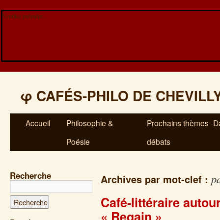
Veuillez patienter...
φ
CAFÉS-PHILO DE CHEVILL
Accueil
Philosophie &
Prochains thèmes -Da
Poésie
débats
Recherche
p
Archives par mot-clef :
Café-littéraire auto
« Regain »