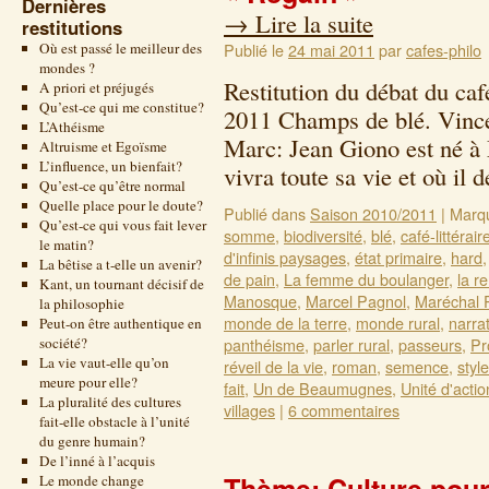
Dernières
→
Lire la suite
restitutions
Où est passé le meilleur des
Publié le
24 mai 2011
par
cafes-philo
mondes ?
Restitution du débat du caf
A priori et préjugés
Qu’est-ce qui me constitue?
2011 Champs de blé. Vince
L’Athéisme
Marc: Jean Giono est né à
Altruisme et Egoïsme
L’influence, un bienfait?
vivra toute sa vie et où i
Qu’est-ce qu’être normal
Quelle place pour le doute?
Publié dans
Saison 2010/2011
|
Marq
Qu’est-ce qui vous fait lever
somme
,
biodiversité
,
blé
,
café-littérair
le matin?
d'infinis paysages
,
état primaire
,
hard
La bêtise a t-elle un avenir?
de pain
,
La femme du boulanger
,
la r
Kant, un tournant décisif de
Manosque
,
Marcel Pagnol
,
Maréchal 
la philosophie
monde de la terre
,
monde rural
,
narra
Peut-on être authentique en
société?
panthéisme
,
parler rural
,
passeurs
,
Pr
La vie vaut-elle qu’on
réveil de la vie
,
roman
,
semence
,
style
meure pour elle?
fait
,
Un de Beaumugnes
,
Unité d'actio
La pluralité des cultures
villages
|
6 commentaires
fait-elle obstacle à l’unité
du genre humain?
De l’inné à l’acquis
Le monde change