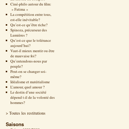
Ciné-philo autour du film:
» Fatima »
La compétition entre tous,
est-elle inévitable?
Qu’est-ce qu’être riche?
Spinoza, précurseur des
Lumières ?
Qu’est-ce que le tolérance
aujourd’hui?
Vaut-il mieux mentir ou être
de mauvaise foi?
Qu’entendons-nous par
peuple?
Peut-on se changer soi-
même?
Idéalisme et matérialisme
L’amour, quel amour ?
Le destin d’une société
dépend t-il de la volonté des
hommes?
> Toutes les restitutions
Saisons