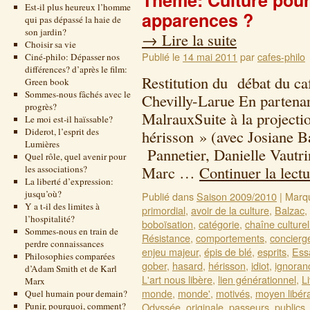
Thème: Culture pour
Est-il plus heureux l’homme
apparences ?
qui pas dépassé la haie de
son jardin?
→
Lire la suite
Choisir sa vie
Publié le
14 mai 2011
par
cafes-philo
Ciné-philo: Dépasser nos
différences? d’après le film:
Restitution du débat du ca
Green book
Sommes-nous fâchés avec le
Chevilly-Larue En partenar
progrès?
MalrauxSuite à la project
Le moi est-il haïssable?
Diderot, l’esprit des
hérisson » (avec Josiane
Lumières
Pannetier, Danielle Vautr
Quel rôle, quel avenir pour
Marc …
Continuer la lect
les associations?
La liberté d’expression:
jusqu’où?
Publié dans
Saison 2009/2010
|
Marq
Y a t-il des limites à
primordial
,
avoir de la culture
,
Balzac
,
l’hospitalité?
boboïsation
,
catégorie
,
chaîne culturel
Sommes-nous en train de
Résistance
,
comportements
,
concierg
perdre connaissances
enjeu majeur
,
épis de blé
,
esprits
,
Ess
Philosophies comparées
gober
,
hasard
,
hérisson
,
idiot
,
ignoran
d’Adam Smith et de Karl
L'art nous libère
,
lien générationnel
,
L
Marx
monde
,
monde'
,
motivés
,
moyen libér
Quel humain pour demain?
Punir, pourquoi, comment?
Odyssée
,
originale
,
passeurs
,
publics