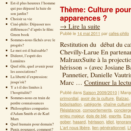
Est-il plus heureux l’homme
Thème: Culture pour
qui pas dépassé la haie de
son jardin?
apparences ?
Choisir sa vie
Ciné-philo: Dépasser nos
→
Lire la suite
différences? d’après le film:
Publié le
14 mai 2011
par
cafes-philo
Green book
Sommes-nous fâchés avec le
Restitution du débat du ca
progrès?
Chevilly-Larue En partenar
Le moi est-il haïssable?
Diderot, l’esprit des
MalrauxSuite à la project
Lumières
hérisson » (avec Josiane
Quel rôle, quel avenir pour
les associations?
Pannetier, Danielle Vautr
La liberté d’expression:
Marc …
Continuer la lect
jusqu’où?
Y a t-il des limites à
Publié dans
Saison 2009/2010
|
Marq
l’hospitalité?
Sommes-nous en train de
primordial
,
avoir de la culture
,
Balzac
,
perdre connaissances
boboïsation
,
catégorie
,
chaîne culturel
Philosophies comparées
Résistance
,
comportements
,
concierg
d’Adam Smith et de Karl
enjeu majeur
,
épis de blé
,
esprits
,
Ess
Marx
gober
,
hasard
,
hérisson
,
idiot
,
ignoran
Quel humain pour demain?
L'art nous libère
,
lien générationnel
,
L
Punir, pourquoi, comment?