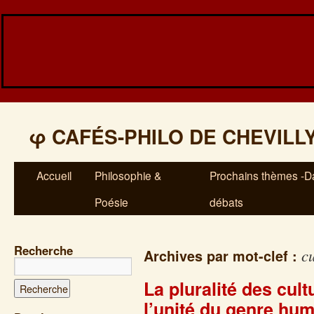
φ
CAFÉS-PHILO DE CHEVILL
Accueil
Philosophie &
Prochains thèmes -Da
Poésie
débats
Recherche
c
Archives par mot-clef :
La pluralité des cult
l’unité du genre hu