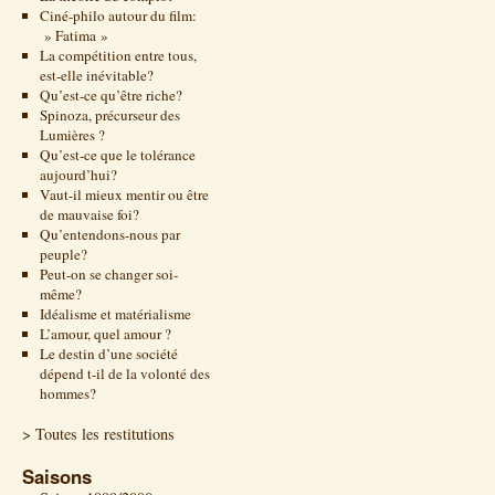
Ciné-philo autour du film:
» Fatima »
La compétition entre tous,
est-elle inévitable?
Qu’est-ce qu’être riche?
Spinoza, précurseur des
Lumières ?
Qu’est-ce que le tolérance
aujourd’hui?
Vaut-il mieux mentir ou être
de mauvaise foi?
Qu’entendons-nous par
peuple?
Peut-on se changer soi-
même?
Idéalisme et matérialisme
L’amour, quel amour ?
Le destin d’une société
dépend t-il de la volonté des
hommes?
> Toutes les restitutions
Saisons