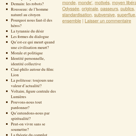
monde
,
monde'
,
motivés
,
moyen libér
Demain: les robots?
Odyssée
,
originale
,
passeurs
,
publics
Rousseau: de l’homme
standardisation
,
subversive
,
superflue
naturel au citoyen
Pourquoi nous faut-il des
ensemble
|
Laisser un commentaire
héros?
La tyrannie du désir
Les formes du dialogue
Qu’est-ce qui meurt quand
une civilisation meurt?
Morale et politique
Identité personnelle,
identité collective
Ciné-philo autour du film:
Lion
La politesse: toujours une
valeur d’actualité?
Voltaire, figure centrale des
Lumières
Pouvons-nous tout
pardonner?
Qu’entendons-nous par
spiritualité?
Peut-on vivre sans se
soumettre?
La théorie du complot