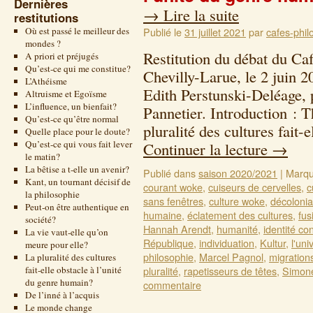
Dernières
→
Lire la suite
restitutions
Où est passé le meilleur des
Publié le
31 juillet 2021
par
cafes-phil
mondes ?
Restitution du débat du Ca
A priori et préjugés
Qu’est-ce qui me constitue?
Chevilly-Larue, le 2 juin 
L’Athéisme
Edith Perstunski-Deléage, 
Altruisme et Egoïsme
L’influence, un bienfait?
Pannetier. Introduction : T
Qu’est-ce qu’être normal
pluralité des cultures fait-
Quelle place pour le doute?
Qu’est-ce qui vous fait lever
Continuer la lecture
→
le matin?
La bêtise a t-elle un avenir?
Publié dans
saison 2020/2021
|
Marqu
Kant, un tournant décisif de
courant woke
,
cuiseurs de cervelles
,
c
la philosophie
sans fenêtres
,
culture woke
,
décolonia
Peut-on être authentique en
humaine
,
éclatement des cultures
,
fus
société?
Hannah Arendt
,
humanité
,
identité co
La vie vaut-elle qu’on
République
,
individuation
,
Kultur
,
l'uni
meure pour elle?
philosophie
,
Marcel Pagnol
,
migration
La pluralité des cultures
fait-elle obstacle à l’unité
pluralité
,
rapetisseurs de têtes
,
Simone
du genre humain?
commentaire
De l’inné à l’acquis
Le monde change