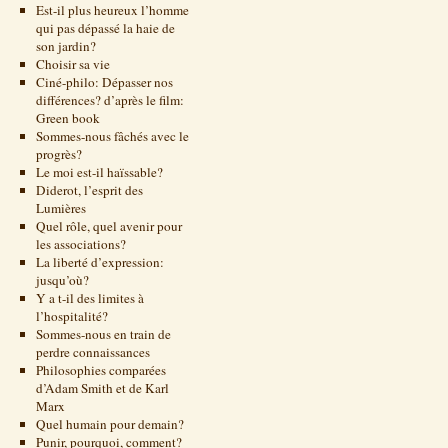
Est-il plus heureux l’homme
qui pas dépassé la haie de
son jardin?
Choisir sa vie
Ciné-philo: Dépasser nos
différences? d’après le film:
Green book
Sommes-nous fâchés avec le
progrès?
Le moi est-il haïssable?
Diderot, l’esprit des
Lumières
Quel rôle, quel avenir pour
les associations?
La liberté d’expression:
jusqu’où?
Y a t-il des limites à
l’hospitalité?
Sommes-nous en train de
perdre connaissances
Philosophies comparées
d’Adam Smith et de Karl
Marx
Quel humain pour demain?
Punir, pourquoi, comment?