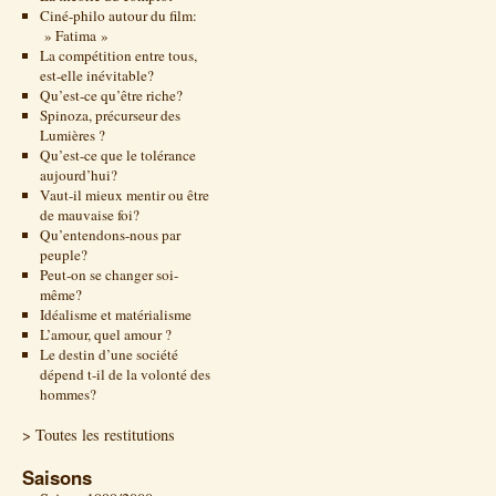
Ciné-philo autour du film:
» Fatima »
La compétition entre tous,
est-elle inévitable?
Qu’est-ce qu’être riche?
Spinoza, précurseur des
Lumières ?
Qu’est-ce que le tolérance
aujourd’hui?
Vaut-il mieux mentir ou être
de mauvaise foi?
Qu’entendons-nous par
peuple?
Peut-on se changer soi-
même?
Idéalisme et matérialisme
L’amour, quel amour ?
Le destin d’une société
dépend t-il de la volonté des
hommes?
> Toutes les restitutions
Saisons