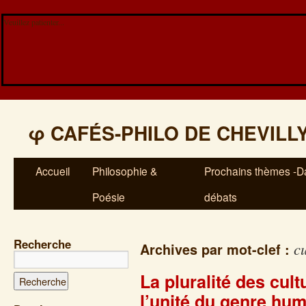
Veuillez patienter...
φ
CAFÉS-PHILO DE CHEVILL
Accueil
Philosophie &
Prochains thèmes -Da
Poésie
débats
Recherche
c
Archives par mot-clef :
La pluralité des cult
l’unité du genre hu