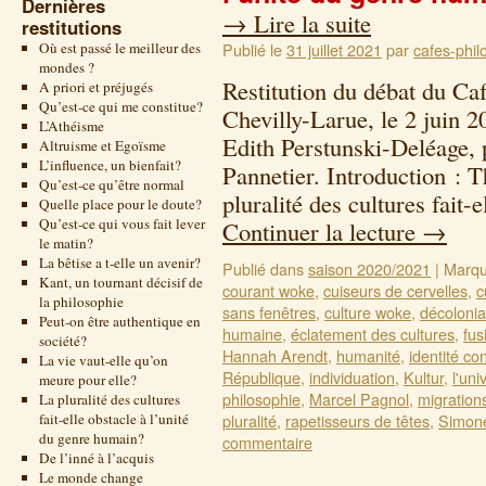
Dernières
→
Lire la suite
restitutions
Où est passé le meilleur des
Publié le
31 juillet 2021
par
cafes-phil
mondes ?
Restitution du débat du Ca
A priori et préjugés
Qu’est-ce qui me constitue?
Chevilly-Larue, le 2 juin 
L’Athéisme
Edith Perstunski-Deléage, 
Altruisme et Egoïsme
L’influence, un bienfait?
Pannetier. Introduction : T
Qu’est-ce qu’être normal
pluralité des cultures fait-
Quelle place pour le doute?
Qu’est-ce qui vous fait lever
Continuer la lecture
→
le matin?
La bêtise a t-elle un avenir?
Publié dans
saison 2020/2021
|
Marqu
Kant, un tournant décisif de
courant woke
,
cuiseurs de cervelles
,
c
la philosophie
sans fenêtres
,
culture woke
,
décolonia
Peut-on être authentique en
humaine
,
éclatement des cultures
,
fus
société?
Hannah Arendt
,
humanité
,
identité co
La vie vaut-elle qu’on
République
,
individuation
,
Kultur
,
l'uni
meure pour elle?
philosophie
,
Marcel Pagnol
,
migration
La pluralité des cultures
fait-elle obstacle à l’unité
pluralité
,
rapetisseurs de têtes
,
Simone
du genre humain?
commentaire
De l’inné à l’acquis
Le monde change