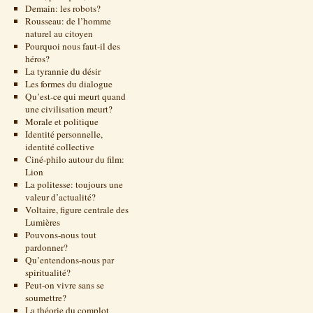
Demain: les robots?
Rousseau: de l’homme
naturel au citoyen
Pourquoi nous faut-il des
héros?
La tyrannie du désir
Les formes du dialogue
Qu’est-ce qui meurt quand
une civilisation meurt?
Morale et politique
Identité personnelle,
identité collective
Ciné-philo autour du film:
Lion
La politesse: toujours une
valeur d’actualité?
Voltaire, figure centrale des
Lumières
Pouvons-nous tout
pardonner?
Qu’entendons-nous par
spiritualité?
Peut-on vivre sans se
soumettre?
La théorie du complot