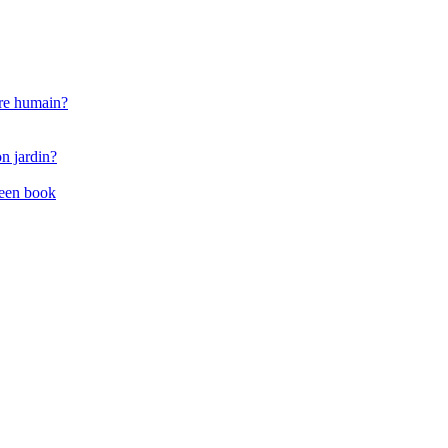
enre humain?
on jardin?
reen book