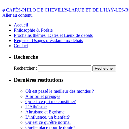
φ
CAFÉS-PHILO DE CHEVILLY-LARUE ET DE L'HAŸ-LES-
Aller au contenu
Accueil
Philosophie & Poésie
Prochains thèmes -Dates et Lieux de débats
Règles et Usages présidant aux débats
Contact
Recherche
Rechercher :
Dernières restitutions
Où est passé le meilleur des mondes ?
A priori et préjugés
Qu’est-ce qui me constitue?
L’Athéisme
Altruisme et Egoïsme
L’influence, un bienfait?
Qu’est-ce qu’être normal
Quelle place pour le doute?