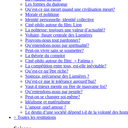
Les formes du dialogue
Qu’est-ce qui meurt quand une civilisation meurt?
Morale et politique
Identité personnelle, identité collective
Ciné-philo autour du film: Lion
La politesse: toujours une valeur d’actualité?
Voltaire, figure centrale des Lumières
Pouvons-nous tout pardonner?
Qu’entendons-nous par spiritualité?
Peut-on vivre sans se soumettre?
La théorie du complot
Ciné-philo autour du film: » Fatima »
La compétition entre tous, est-elle inévitable?
Qu’est-ce qu’être riche?
Spinoza, précurseur des Lumières ?
Qu’est-ce que le tolérance aujourd’hui?
Vaut-il mieux mentir ou être de mauvaise foi?
Qu’entendons-nous par peuple?
Peut-on se changer soi-même?
Idéalisme et matérialisme
L’amour, quel amour ?
Le destin d’une société dépend t-il de la volonté des ho
> Toutes les restitutions