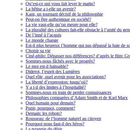
Qu’est-ce qui vous fait lever le matin?
La bêtise a t-elle un avenir?
Kant, un tournant décisif de la philosophie
Peut-on être authentique en société?
La vie vaut-elle qu’on meure pour elle?
La pluralité des cultures fait-elle obstacle à l’unité du g
De l’inné à l’acquis
Le monde change
Est-il plus heureux l’homme qui pas dépassé la haie de s
Choisir sa vie
Ciné-philo: Dépasser nos différences? d’après le film: G
Sommes-nous fâchés avec le progrès?
Le moi est-il haïssable?
Diderot, l’esprit des Lumières
Quel rôle, quel avenir pour les associations?
La liberté d’expression: jusqu’où?
Y a t-il des limites à l’hospitalité?
Sommes-nous en train de perdre connaissances
Philosophies comparées d’Adam Smith et de Karl Marx
Quel humain pour demain?
Punir, pourquoi, comment?
Demain: les robots?
Rousseau: de l’homme naturel au citoyen
Pourquoi nous faut-il des héros?
La tyrannie du désir