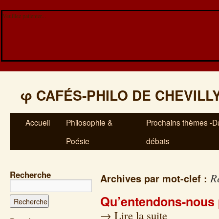
Veuillez patienter...
φ
CAFÉS-PHILO DE CHEVILL
Accueil
Philosophie &
Prochains thèmes -Da
Poésie
débats
Recherche
R
Archives par mot-clef :
Qu’entendons-nous p
→
Lire la suite