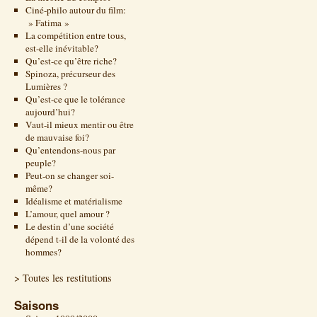
Ciné-philo autour du film:
» Fatima »
La compétition entre tous,
est-elle inévitable?
Qu’est-ce qu’être riche?
Spinoza, précurseur des
Lumières ?
Qu’est-ce que le tolérance
aujourd’hui?
Vaut-il mieux mentir ou être
de mauvaise foi?
Qu’entendons-nous par
peuple?
Peut-on se changer soi-
même?
Idéalisme et matérialisme
L’amour, quel amour ?
Le destin d’une société
dépend t-il de la volonté des
hommes?
> Toutes les restitutions
Saisons