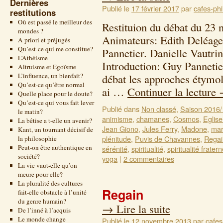
Dernières
Publié le
17 février 2017
par
cafes-phi
restitutions
Où est passé le meilleur des
Restituion du débat du 23
mondes ?
Animateurs: Edith Deléage
A priori et préjugés
Qu’est-ce qui me constitue?
Pannetier. Danielle Vautri
L’Athéisme
Introduction: Guy Pannetier
Altruisme et Egoïsme
L’influence, un bienfait?
débat les approches étymolo
Qu’est-ce qu’être normal
ai …
Continuer la lecture
Quelle place pour le doute?
Qu’est-ce qui vous fait lever
Publié dans
Non classé
,
Saison 2016/
le matin?
animisme
,
chamanes
,
Cosmos
,
Eglise
La bêtise a t-elle un avenir?
Jean Giono
,
Jules Ferry
,
Madone
,
mar
Kant, un tournant décisif de
plénitude
,
Puvis de Chavannes
,
Regai
la philosophie
Peut-on être authentique en
sérénité
,
spiritualité
,
spiritualité fratern
société?
yoga
|
2 commentaires
La vie vaut-elle qu’on
meure pour elle?
La pluralité des cultures
Regain
fait-elle obstacle à l’unité
du genre humain?
→
Lire la suite
De l’inné à l’acquis
Le monde change
Publié le
12 novembre 2013
par
cafes