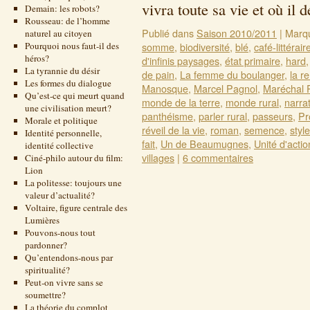
vivra toute sa vie et où i
Demain: les robots?
Rousseau: de l’homme
Publié dans
Saison 2010/2011
|
Marq
naturel au citoyen
Pourquoi nous faut-il des
somme
,
biodiversité
,
blé
,
café-littérair
héros?
d'infinis paysages
,
état primaire
,
hard
La tyrannie du désir
de pain
,
La femme du boulanger
,
la r
Les formes du dialogue
Manosque
,
Marcel Pagnol
,
Maréchal 
Qu’est-ce qui meurt quand
monde de la terre
,
monde rural
,
narra
une civilisation meurt?
panthéisme
,
parler rural
,
passeurs
,
Pr
Morale et politique
réveil de la vie
,
roman
,
semence
,
style
Identité personnelle,
fait
,
Un de Beaumugnes
,
Unité d'actio
identité collective
villages
|
6 commentaires
Ciné-philo autour du film:
Lion
La politesse: toujours une
valeur d’actualité?
Voltaire, figure centrale des
Lumières
Pouvons-nous tout
pardonner?
Qu’entendons-nous par
spiritualité?
Peut-on vivre sans se
soumettre?
La théorie du complot