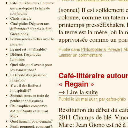
Est-il plus heureux l’homme
(sonnet) Il est solidemen
qui pas dépassé la haie de
son jardin?
colonne, comme un totem d
Choisir sa vie
printemps presséExhalent
Ciné-philo: Dépasser nos
différences? d’après le film:
la terre est la mère, où la
Green book
apprivoisée comme un po
Sommes-nous fâchés avec le
progrès?
Publié dans
Philosophie & Poésie
|
Ma
Le moi est-il haïssable?
Diderot, l’esprit des
Laisser un commentaire
Lumières
Quel rôle, quel avenir pour
les associations?
Café-littéraire auto
La liberté d’expression:
jusqu’où?
« Regain »
Y a t-il des limites à
→
Lire la suite
l’hospitalité?
Sommes-nous en train de
Publié le
24 mai 2011
par
cafes-philo
perdre connaissances
Philosophies comparées
Restitution du débat du caf
d’Adam Smith et de Karl
2011 Champs de blé. Vince
Marx
Quel humain pour demain?
Marc: Jean Giono est né à
Punir, pourquoi, comment?