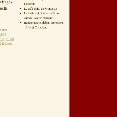
eléage-
Carassus
uelle
Le café-philo de Montargis
Le théâtre et cinéma – Centre
culturel André malraux
Rencontres, et débats autrement
–Britt et Christian.
misme
,
Ferry
,
ain
,
ronde
té laïque
,