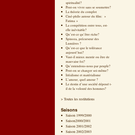
spiritualité?
Peut-on vivre sans se soumettre?
La théorie du complot
Ciné-philo autour du film: »
Fatima »
La compétition entre tous, est-
elle inévitable?
Qu’est-ce qu’être riche?
Spinoza, précurseur des
Lumières ?
Qu’est-ce que le tolérance
aujourd’hui?
Vaut-il mieux mentir ou être de
mauvaise foi?
Qu’entendons-nous par peuple?
Peut-on se changer soi-même?
Idéalisme et matérialisme
L’amour, quel amour ?
Le destin d’une société dépend t-
il de la volonté des hommes?
> Toutes les restitutions
Saisons
Saison 1999/2000
Saison2000/2001
Saison 2001/2002
Saison 2002/2003