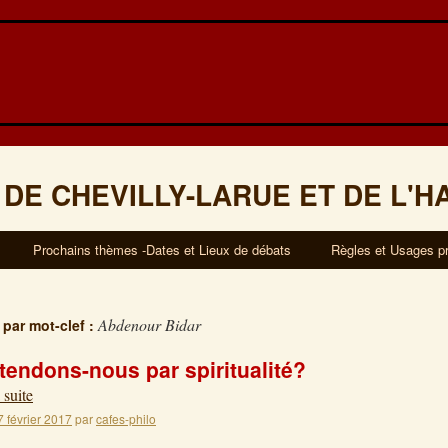
 DE CHEVILLY-LARUE ET DE L'H
Prochains thèmes -Dates et Lieux de débats
Règles et Usages p
Abdenour Bidar
 par mot-clef :
tendons-nous par spiritualité?
 suite
7 février 2017
par
cafes-philo