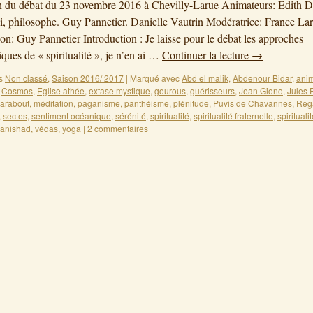
n du débat du 23 novembre 2016 à Chevilly-Larue Animateurs: Edith D
i, philosophe. Guy Pannetier. Danielle Vautrin Modératrice: France Lar
ion: Guy Pannetier Introduction : Je laisse pour le débat les approches
ques de « spiritualité », je n’en ai …
Continuer la lecture
→
s
Non classé
,
Saison 2016/ 2017
|
Marqué avec
Abd el malik
,
Abdenour Bidar
,
ani
,
Cosmos
,
Eglise athée
,
extase mystique
,
gourous
,
guérisseurs
,
Jean Giono
,
Jules 
arabout
,
méditation
,
paganisme
,
panthéisme
,
plénitude
,
Puvis de Chavannes
,
Reg
,
sectes
,
sentiment océanique
,
sérénité
,
spiritualité
,
spiritualité fraternelle
,
spirituali
anishad
,
védas
,
yoga
|
2 commentaires