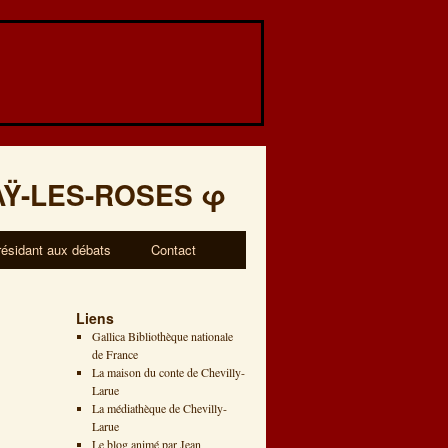
AŸ-LES-ROSES
φ
résidant aux débats
Contact
Liens
Gallica Bibliothèque nationale
de France
La maison du conte de Chevilly-
Larue
La médiathèque de Chevilly-
Larue
Le blog animé par Jean