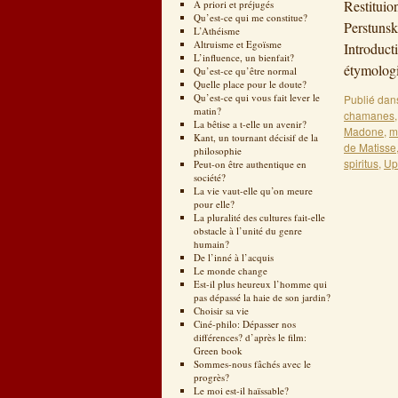
Restituio
A priori et préjugés
Qu’est-ce qui me constitue?
Perstunsk
L’Athéisme
Altruisme et Egoïsme
Introduct
L’influence, un bienfait?
étymologi
Qu’est-ce qu’être normal
Quelle place pour le doute?
Qu’est-ce qui vous fait lever le
Publié dan
matin?
chamanes
La bêtise a t-elle un avenir?
Madone
,
m
Kant, un tournant décisif de la
de Matisse
philosophie
spiritus
,
Up
Peut-on être authentique en
société?
La vie vaut-elle qu’on meure
pour elle?
La pluralité des cultures fait-elle
obstacle à l’unité du genre
humain?
De l’inné à l’acquis
Le monde change
Est-il plus heureux l’homme qui
pas dépassé la haie de son jardin?
Choisir sa vie
Ciné-philo: Dépasser nos
différences? d’après le film:
Green book
Sommes-nous fâchés avec le
progrès?
Le moi est-il haïssable?