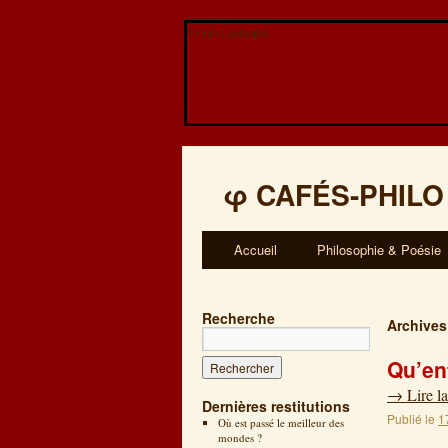
Veuillez patienter...
φ
CAFÉS-PHILO
Accueil
Philosophie & Poésie
Recherche
Archives
Qu’en
→
Lire la
Dernières restitutions
Publié le
1
Où est passé le meilleur des
mondes ?