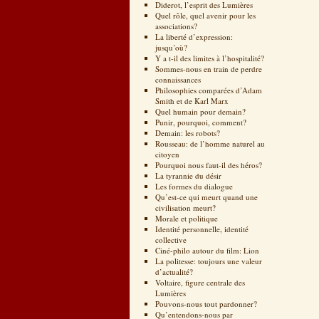
Diderot, l’esprit des Lumières
Quel rôle, quel avenir pour les
associations?
La liberté d’expression:
jusqu’où?
Y a t-il des limites à l’hospitalité?
Sommes-nous en train de perdre
connaissances
Philosophies comparées d’Adam
Smith et de Karl Marx
Quel humain pour demain?
Punir, pourquoi, comment?
Demain: les robots?
Rousseau: de l’homme naturel au
citoyen
Pourquoi nous faut-il des héros?
La tyrannie du désir
Les formes du dialogue
Qu’est-ce qui meurt quand une
civilisation meurt?
Morale et politique
Identité personnelle, identité
collective
Ciné-philo autour du film: Lion
La politesse: toujours une valeur
d’actualité?
Voltaire, figure centrale des
Lumières
Pouvons-nous tout pardonner?
Qu’entendons-nous par