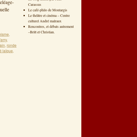
eléage-
Carassus
uelle
Le café-philo de Montargis
Le théâtre et cinéma – Centre
culturel André malraux
Rencontres, et débats autrement
–Britt et Christian.
misme
,
Ferry
,
ain
,
ronde
té laïque
,