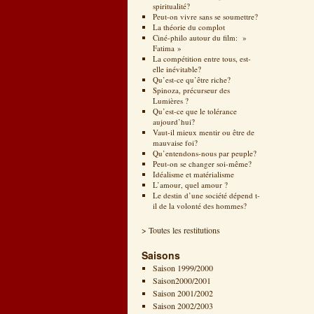
spiritualité?
Peut-on vivre sans se soumettre?
La théorie du complot
Ciné-philo autour du film: »
Fatima »
La compétition entre tous, est-
elle inévitable?
Qu’est-ce qu’être riche?
Spinoza, précurseur des
Lumières ?
Qu’est-ce que le tolérance
aujourd’hui?
Vaut-il mieux mentir ou être de
mauvaise foi?
Qu’entendons-nous par peuple?
Peut-on se changer soi-même?
Idéalisme et matérialisme
L’amour, quel amour ?
Le destin d’une société dépend t-
il de la volonté des hommes?
> Toutes les restitutions
Saisons
Saison 1999/2000
Saison2000/2001
Saison 2001/2002
Saison 2002/2003