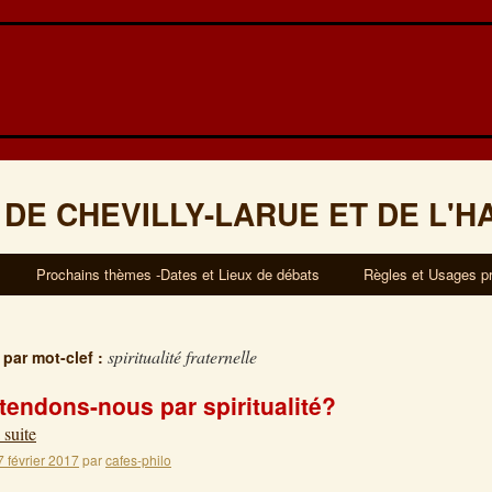
 DE CHEVILLY-LARUE ET DE L'H
Prochains thèmes -Dates et Lieux de débats
Règles et Usages p
spiritualité fraternelle
 par mot-clef :
tendons-nous par spiritualité?
 suite
7 février 2017
par
cafes-philo