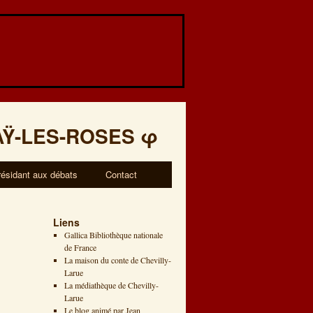
AŸ-LES-ROSES
φ
résidant aux débats
Contact
Liens
Gallica Bibliothèque nationale
de France
La maison du conte de Chevilly-
Larue
La médiathèque de Chevilly-
Larue
Le blog animé par Jean