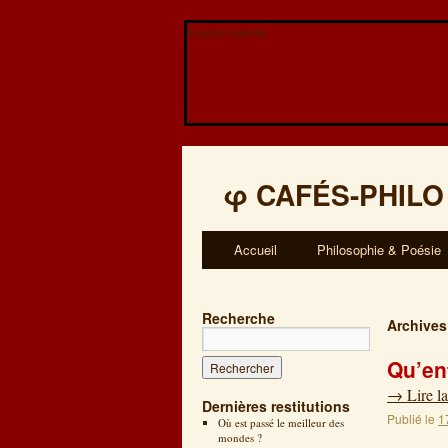
Veuillez patienter...
φ
CAFÉS-PHILO
Accueil
Philosophie & Poésie
Recherche
Archives
Qu’en
→
Lire la
Dernières restitutions
Publié le
1
Où est passé le meilleur des
mondes ?