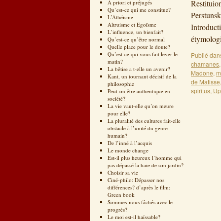
Restituio
A priori et préjugés
Qu’est-ce qui me constitue?
Perstunsk
L’Athéisme
Altruisme et Egoïsme
Introduct
L’influence, un bienfait?
étymologi
Qu’est-ce qu’être normal
Quelle place pour le doute?
Qu’est-ce qui vous fait lever le
Publié dan
matin?
chamanes
La bêtise a t-elle un avenir?
Madone
,
m
Kant, un tournant décisif de la
de Matisse
philosophie
spiritus
,
Up
Peut-on être authentique en
société?
La vie vaut-elle qu’on meure
pour elle?
La pluralité des cultures fait-elle
obstacle à l’unité du genre
humain?
De l’inné à l’acquis
Le monde change
Est-il plus heureux l’homme qui
pas dépassé la haie de son jardin?
Choisir sa vie
Ciné-philo: Dépasser nos
différences? d’après le film:
Green book
Sommes-nous fâchés avec le
progrès?
Le moi est-il haïssable?