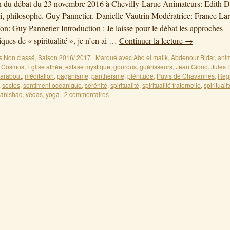
n du débat du 23 novembre 2016 à Chevilly-Larue Animateurs: Edith D
i, philosophe. Guy Pannetier. Danielle Vautrin Modératrice: France Lar
ion: Guy Pannetier Introduction : Je laisse pour le débat les approches
ques de « spiritualité », je n’en ai …
Continuer la lecture
→
s
Non classé
,
Saison 2016/ 2017
|
Marqué avec
Abd el malik
,
Abdenour Bidar
,
ani
,
Cosmos
,
Eglise athée
,
extase mystique
,
gourous
,
guérisseurs
,
Jean Giono
,
Jules 
arabout
,
méditation
,
paganisme
,
panthéisme
,
plénitude
,
Puvis de Chavannes
,
Reg
,
sectes
,
sentiment océanique
,
sérénité
,
spiritualité
,
spiritualité fraternelle
,
spirituali
anishad
,
védas
,
yoga
|
2 commentaires