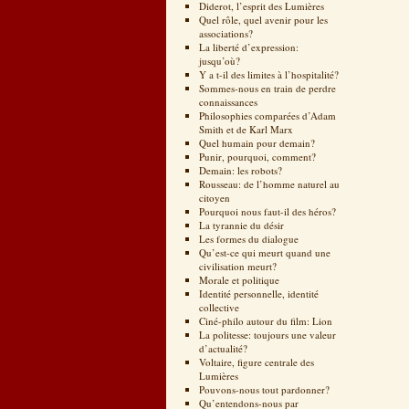
Diderot, l’esprit des Lumières
Quel rôle, quel avenir pour les
associations?
La liberté d’expression:
jusqu’où?
Y a t-il des limites à l’hospitalité?
Sommes-nous en train de perdre
connaissances
Philosophies comparées d’Adam
Smith et de Karl Marx
Quel humain pour demain?
Punir, pourquoi, comment?
Demain: les robots?
Rousseau: de l’homme naturel au
citoyen
Pourquoi nous faut-il des héros?
La tyrannie du désir
Les formes du dialogue
Qu’est-ce qui meurt quand une
civilisation meurt?
Morale et politique
Identité personnelle, identité
collective
Ciné-philo autour du film: Lion
La politesse: toujours une valeur
d’actualité?
Voltaire, figure centrale des
Lumières
Pouvons-nous tout pardonner?
Qu’entendons-nous par