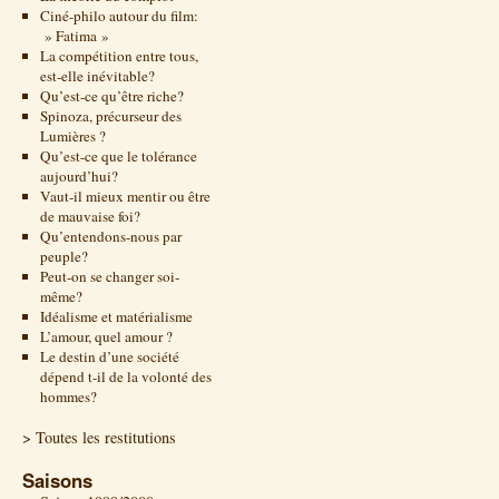
Ciné-philo autour du film:
» Fatima »
La compétition entre tous,
est-elle inévitable?
Qu’est-ce qu’être riche?
Spinoza, précurseur des
Lumières ?
Qu’est-ce que le tolérance
aujourd’hui?
Vaut-il mieux mentir ou être
de mauvaise foi?
Qu’entendons-nous par
peuple?
Peut-on se changer soi-
même?
Idéalisme et matérialisme
L’amour, quel amour ?
Le destin d’une société
dépend t-il de la volonté des
hommes?
> Toutes les restitutions
Saisons