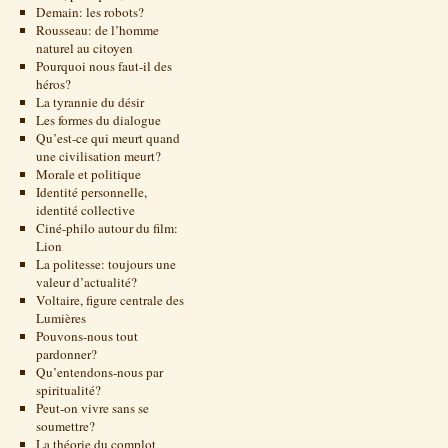
Demain: les robots?
Rousseau: de l’homme
naturel au citoyen
Pourquoi nous faut-il des
héros?
La tyrannie du désir
Les formes du dialogue
Qu’est-ce qui meurt quand
une civilisation meurt?
Morale et politique
Identité personnelle,
identité collective
Ciné-philo autour du film:
Lion
La politesse: toujours une
valeur d’actualité?
Voltaire, figure centrale des
Lumières
Pouvons-nous tout
pardonner?
Qu’entendons-nous par
spiritualité?
Peut-on vivre sans se
soumettre?
La théorie du complot