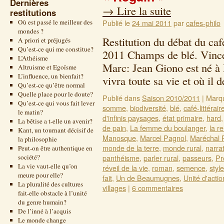
Dernières
→
Lire la suite
restitutions
Où est passé le meilleur des
Publié le
24 mai 2011
par
cafes-philo
mondes ?
Restitution du débat du caf
A priori et préjugés
Qu’est-ce qui me constitue?
2011 Champs de blé. Vince
L’Athéisme
Marc: Jean Giono est né à
Altruisme et Egoïsme
L’influence, un bienfait?
vivra toute sa vie et où i
Qu’est-ce qu’être normal
Quelle place pour le doute?
Publié dans
Saison 2010/2011
|
Marq
Qu’est-ce qui vous fait lever
somme
,
biodiversité
,
blé
,
café-littérair
le matin?
d'infinis paysages
,
état primaire
,
hard
La bêtise a t-elle un avenir?
de pain
,
La femme du boulanger
,
la r
Kant, un tournant décisif de
Manosque
,
Marcel Pagnol
,
Maréchal 
la philosophie
monde de la terre
,
monde rural
,
narra
Peut-on être authentique en
société?
panthéisme
,
parler rural
,
passeurs
,
Pr
La vie vaut-elle qu’on
réveil de la vie
,
roman
,
semence
,
style
meure pour elle?
fait
,
Un de Beaumugnes
,
Unité d'actio
La pluralité des cultures
villages
|
6 commentaires
fait-elle obstacle à l’unité
du genre humain?
De l’inné à l’acquis
Le monde change