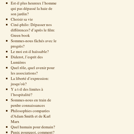
Est-il plus heureux l’homme
qui pas dépassé la haie de
son jardin?
Choisir sa vie
Ciné-philo: Dépasser nos
différences? d’après le film:
Green book
Sommes-nous fâchés avec le
progrès?
Le moi est-il haïssable?
Diderot, l’esprit des
Lumières
Quel rôle, quel avenir pour
les associations?
La liberté d’expression:
jusqu’où?
Y a t-il des limites à
l’hospitalité?
Sommes-nous en train de
perdre connaissances
Philosophies comparées
d’Adam Smith et de Karl
Marx
Quel humain pour demain?
Punir, pourquoi, comment?