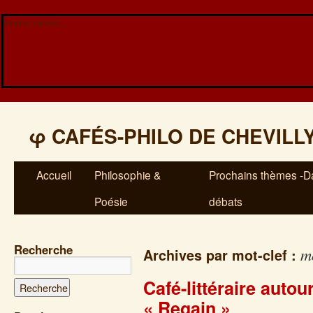
Veuillez patienter...
φ
CAFÉS-PHILO DE CHEVILL
Accueil
Philosophie &
Prochains thèmes -Da
Poésie
débats
Recherche
m
Archives par mot-clef :
Café-littéraire auto
« Regain »