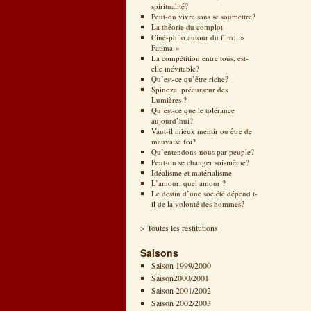
spiritualité?
Peut-on vivre sans se soumettre?
La théorie du complot
Ciné-philo autour du film: »
Fatima »
La compétition entre tous, est-
elle inévitable?
Qu’est-ce qu’être riche?
Spinoza, précurseur des
Lumières ?
Qu’est-ce que le tolérance
aujourd’hui?
Vaut-il mieux mentir ou être de
mauvaise foi?
Qu’entendons-nous par peuple?
Peut-on se changer soi-même?
Idéalisme et matérialisme
L’amour, quel amour ?
Le destin d’une société dépend t-
il de la volonté des hommes?
> Toutes les restitutions
Saisons
Saison 1999/2000
Saison2000/2001
Saison 2001/2002
Saison 2002/2003