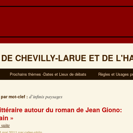
 DE CHEVILLY-LARUE ET DE L'H
Prochains thèmes -Dates et Lieux de débats
Règles et Usages p
d’infinis paysages
 par mot-clef :
littéraire autour du roman de Jean Giono:
ain »
 suite
4 mai 2011
par
cafes-philo