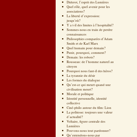
Diderot, l’esprit des Lumières
Quel rôle, quel avenir pour les
associations?
La liberté d’expression:
jusqu’où?
Y a t-il des limites à l’hospitalité?
Sommes-nous en train de perdre
connaissances
Philosophies comparées d’Adam
Smith et de Karl Marx
Quel humain pour demain?
Punir, pourquoi, comment?
Demain: les robots?
Rousseau: de l’homme naturel au
citoyen
Pourquoi nous faut-il des héros?
La tyrannie du désir
Les formes du dialogue
Qu’est-ce qui meurt quand une
civilisation meurt?
Morale et politique
Identité personnelle, identité
collective
Ciné-philo autour du film: Lion
La politesse: toujours une valeur
d’actualité?
Voltaire, figure centrale des
Lumières
Pouvons-nous tout pardonner?
Qu’entendons-nous par