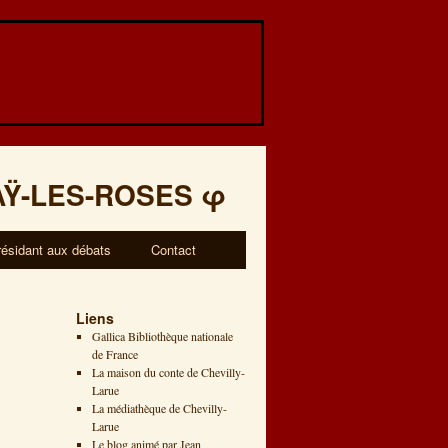
AŸ-LES-ROSES
φ
résidant aux débats
Contact
Liens
Gallica Bibliothèque nationale
de France
La maison du conte de Chevilly-
Larue
La médiathèque de Chevilly-
Larue
Le blog animé par Jean