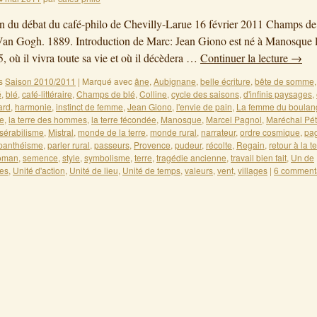
on du débat du café-philo de Chevilly-Larue 16 février 2011 Champs de
an Gogh. 1889. Introduction de Marc: Jean Giono est né à Manosque 
, où il vivra toute sa vie et où il décèdera …
Continuer la lecture
→
s
Saison 2010/2011
|
Marqué avec
âne
,
Aubignane
,
belle écriture
,
bête de somme
,
é
,
blé
,
café-littéraire
,
Champs de blé
,
Colline
,
cycle des saisons
,
d'infinis paysages
,
ard
,
harmonie
,
instinct de femme
,
Jean Giono
,
l'envie de pain
,
La femme du boulan
e
,
la terre des hommes
,
la terre fécondée
,
Manosque
,
Marcel Pagnol
,
Maréchal Pét
sérabilisme
,
Mistral
,
monde de la terre
,
monde rural
,
narrateur
,
ordre cosmique
,
pa
panthéisme
,
parler rural
,
passeurs
,
Provence
,
pudeur
,
récolte
,
Regain
,
retour à la t
oman
,
semence
,
style
,
symbolisme
,
terre
,
tragédie ancienne
,
travail bien fait
,
Un de
es
,
Unité d'action
,
Unité de lieu
,
Unité de temps
,
valeurs
,
vent
,
villages
|
6 comment