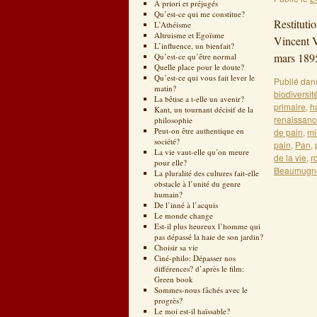
A priori et préjugés
Qu’est-ce qui me constitue?
Restituti
L’Athéisme
Altruisme et Egoïsme
Vincent V
L’influence, un bienfait?
mars 1895
Qu’est-ce qu’être normal
Quelle place pour le doute?
Qu’est-ce qui vous fait lever le
Publié dan
matin?
biodiversit
La bêtise a t-elle un avenir?
primaire
,
h
Kant, un tournant décisif de la
renaissanc
philosophie
Peut-on être authentique en
de pain
,
mi
société?
pain
,
Pan
,
La vie vaut-elle qu’on meure
de la vie
,
r
pour elle?
Beaumugn
La pluralité des cultures fait-elle
obstacle à l’unité du genre
humain?
De l’inné à l’acquis
Le monde change
Est-il plus heureux l’homme qui
pas dépassé la haie de son jardin?
Choisir sa vie
Ciné-philo: Dépasser nos
différences? d’après le film:
Green book
Sommes-nous fâchés avec le
progrès?
Le moi est-il haïssable?