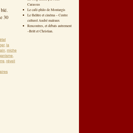
Carassus
 blé.
Le café-philo de Montargis
Le théâtre et cinéma – Centre
le 30
culturel André malraux
Rencontres, et débats autrement
–Britt et Christian.
état
ger
,
la
ain
,
miche
ganisme
,
erre
,
réveil
aires