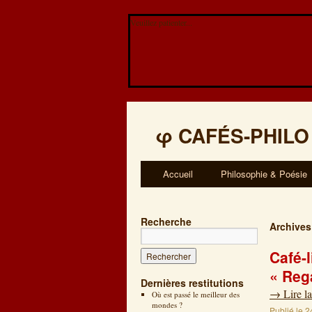
Veuillez patienter...
φ
CAFÉS-PHILO
Accueil
Philosophie & Poésie
Recherche
Archives
Café-
« Reg
Dernières restitutions
→
Lire la
Où est passé le meilleur des
mondes ?
Publié le
2