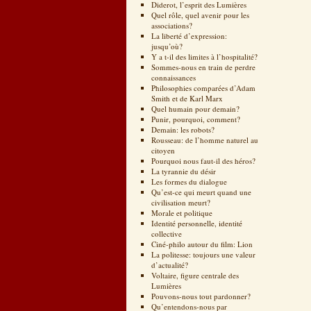
Diderot, l’esprit des Lumières
Quel rôle, quel avenir pour les
associations?
La liberté d’expression:
jusqu’où?
Y a t-il des limites à l’hospitalité?
Sommes-nous en train de perdre
connaissances
Philosophies comparées d’Adam
Smith et de Karl Marx
Quel humain pour demain?
Punir, pourquoi, comment?
Demain: les robots?
Rousseau: de l’homme naturel au
citoyen
Pourquoi nous faut-il des héros?
La tyrannie du désir
Les formes du dialogue
Qu’est-ce qui meurt quand une
civilisation meurt?
Morale et politique
Identité personnelle, identité
collective
Ciné-philo autour du film: Lion
La politesse: toujours une valeur
d’actualité?
Voltaire, figure centrale des
Lumières
Pouvons-nous tout pardonner?
Qu’entendons-nous par