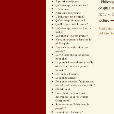
Philosoph
A priori et préjugés
Qu’est-ce qui me constitue?
ce qui l’
L’Athéisme
Altruisme et Egoïsme
rien? ». 
L’influence, un bienfait?
lecture
Qu’est-ce qu’être normal
Quelle place pour le doute?
Qu’est-ce qui vous fait lever le
Publié dan
matin?
Voltaire
|
L
La bêtise a t-elle un avenir?
Kant, un tournant décisif de la
philosophie
Peut-on être authentique en
société?
La vie vaut-elle qu’on meure
pour elle?
La pluralité des cultures fait-elle
obstacle à l’unité du genre
humain?
De l’inné à l’acquis
Le monde change
Est-il plus heureux l’homme qui
pas dépassé la haie de son jardin?
Choisir sa vie
Ciné-philo: Dépasser nos
différences? d’après le film:
Green book
Sommes-nous fâchés avec le
progrès?
Le moi est-il haïssable?