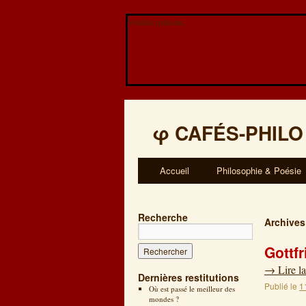
Veuillez patienter...
φ
CAFÉS-PHILO
Accueil
Philosophie & Poésie
Recherche
Archives
Gottfr
→
Lire la
Dernières restitutions
Publié le
1
Où est passé le meilleur des
mondes ?