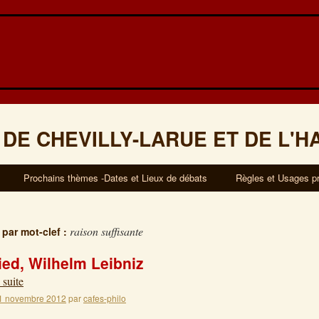
 DE CHEVILLY-LARUE ET DE L'H
Prochains thèmes -Dates et Lieux de débats
Règles et Usages p
raison suffisante
 par mot-clef :
ied, Wilhelm Leibniz
 suite
1 novembre 2012
par
cafes-philo