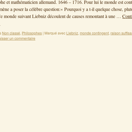
e et mathématicien allemand. 1646 – 1716. Pour lui le monde est cont
amène a poser la célèbre question:« Pourquoi y a t-il quelque chose, plut
Ce monde suivant Liebniz découlent de causes remontant à une …
Conti
→
s
Non classé
,
Philosophes
|
Marqué avec
Liebniz
,
monde contingent
,
raison suffis
aisser un commentaire