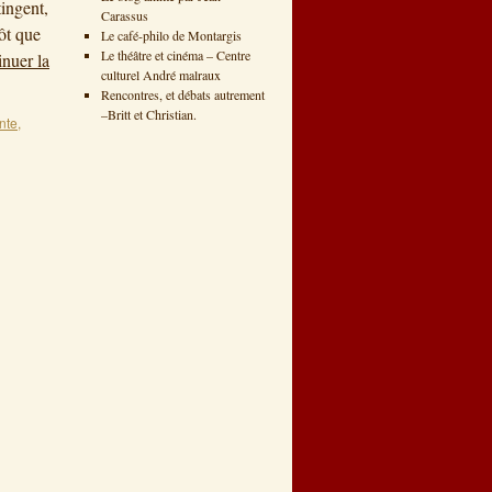
ingent,
Carassus
ôt que
Le café-philo de Montargis
Le théâtre et cinéma – Centre
nuer la
culturel André malraux
Rencontres, et débats autrement
–Britt et Christian.
ante
,