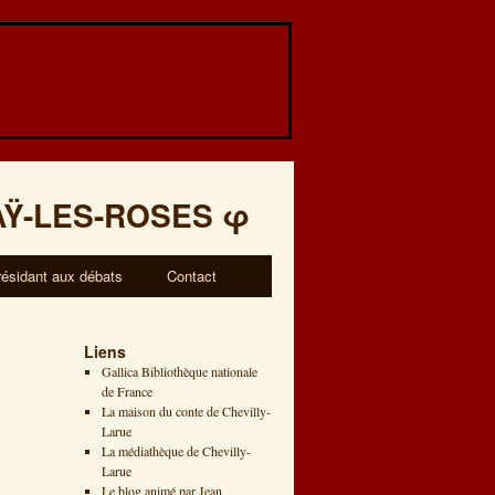
AŸ-LES-ROSES
φ
résidant aux débats
Contact
Liens
Gallica Bibliothèque nationale
de France
La maison du conte de Chevilly-
Larue
La médiathèque de Chevilly-
Larue
Le blog animé par Jean