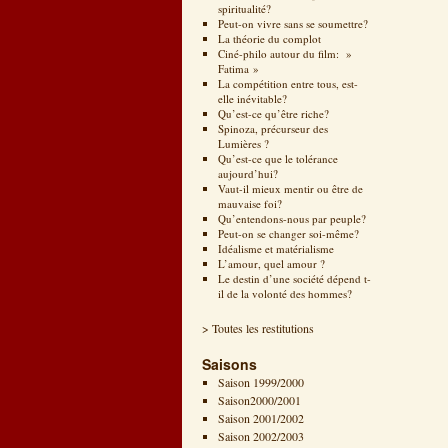
spiritualité?
Peut-on vivre sans se soumettre?
La théorie du complot
Ciné-philo autour du film: »
Fatima »
La compétition entre tous, est-
elle inévitable?
Qu’est-ce qu’être riche?
Spinoza, précurseur des
Lumières ?
Qu’est-ce que le tolérance
aujourd’hui?
Vaut-il mieux mentir ou être de
mauvaise foi?
Qu’entendons-nous par peuple?
Peut-on se changer soi-même?
Idéalisme et matérialisme
L’amour, quel amour ?
Le destin d’une société dépend t-
il de la volonté des hommes?
> Toutes les restitutions
Saisons
Saison 1999/2000
Saison2000/2001
Saison 2001/2002
Saison 2002/2003