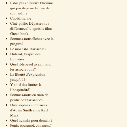
Est-il plus heureux l’homme
qui pas dépassé la haie de
son jardin?
Choisir sa vie
Ciné-philo: Dépasser nos
différences? d’après le film:
Green book
Sommes-nous fâchés avec le
progrès?
Le moi est-il haïssable?
Diderot, l’esprit des
Lumières
Quel rôle, quel avenir pour
les associations?
La liberté d’expression:
jusqu’où?
Y a t-il des limites à
l’hospitalité?
Sommes-nous en train de
perdre connaissances
Philosophies comparées
d’Adam Smith et de Karl
Marx
Quel humain pour demain?
Punir, pourquoi, comment?