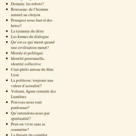
Demain: les robots?
Rousseau: de l’homme
naturel au citoyen
Pourquoi nous faut-il des
héros?
La tyrannie du désir
Les formes du dialogue
Qu’est-ce qui meurt quand
une civilisation meurt?
Morale et politique
Identité personnelle,
identité collective
Ciné-philo autour du film:
Lion
La politesse: toujours une
valeur d’actualité?
Voltaire, figure centrale des
Lumières
Pouvons-nous tout
pardonner?
Qu’entendons-nous par
spiritualité?
Peut-on vivre sans se
soumettre?
La théorie du complot