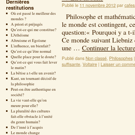
Dernières
Publié le
11 novembre 2012
par
cafes
restitutions
Où est passé le meilleur des
Philosophe et mathématici
mondes ?
le monde est contingent, ce
A priori et préjugés
Qu’est-ce qui me constitue?
question:« Pourquoi y a t-i
L’Athéisme
Ce monde suivant Liebniz 
Altruisme et Egoïsme
L’influence, un bienfait?
une …
Continuer la lectur
Qu’est-ce qu’être normal
Quelle place pour le doute?
Publié dans
Non classé
,
Philosophes
|
Qu’est-ce qui vous fait lever
suffisante
,
Voltaire
|
Laisser un comme
le matin?
La bêtise a t-elle un avenir?
Kant, un tournant décisif de
la philosophie
Peut-on être authentique en
société?
La vie vaut-elle qu’on
meure pour elle?
La pluralité des cultures
fait-elle obstacle à l’unité
du genre humain?
De l’inné à l’acquis
Le monde change