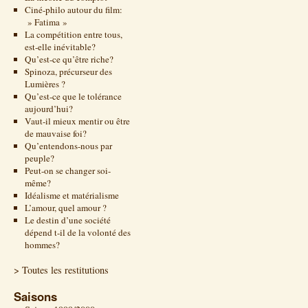
Ciné-philo autour du film:
» Fatima »
La compétition entre tous,
est-elle inévitable?
Qu’est-ce qu’être riche?
Spinoza, précurseur des
Lumières ?
Qu’est-ce que le tolérance
aujourd’hui?
Vaut-il mieux mentir ou être
de mauvaise foi?
Qu’entendons-nous par
peuple?
Peut-on se changer soi-
même?
Idéalisme et matérialisme
L’amour, quel amour ?
Le destin d’une société
dépend t-il de la volonté des
hommes?
> Toutes les restitutions
Saisons