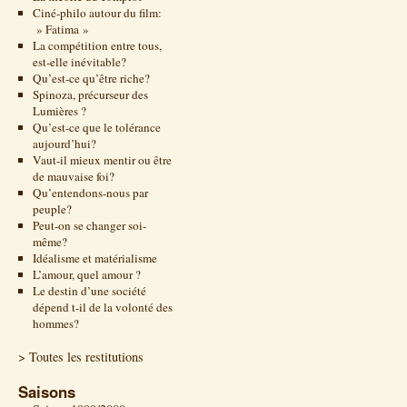
Ciné-philo autour du film:
» Fatima »
La compétition entre tous,
est-elle inévitable?
Qu’est-ce qu’être riche?
Spinoza, précurseur des
Lumières ?
Qu’est-ce que le tolérance
aujourd’hui?
Vaut-il mieux mentir ou être
de mauvaise foi?
Qu’entendons-nous par
peuple?
Peut-on se changer soi-
même?
Idéalisme et matérialisme
L’amour, quel amour ?
Le destin d’une société
dépend t-il de la volonté des
hommes?
> Toutes les restitutions
Saisons