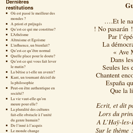
Dernières
Gu
restitutions
Où est passé le meilleur des
mondes ?
….Et le na
A priori et préjugés
! No pasarán !
Qu’est-ce qui me constitue?
L’Athéisme
Par l’épé
Altruisme et Egoïsme
La démocrat
L’influence, un bienfait?
« Ave 
Qu’est-ce qu’être normal
Quelle place pour le doute?
Dans les
Qu’est-ce qui vous fait lever
Seules les 
le matin?
La bêtise a t-elle un avenir?
Chantent enco
Kant, un tournant décisif de
España que
la philosophie
Peut-on être authentique en
Que la li
société?
La vie vaut-elle qu’on
Ecrit, et dit
meure pour elle?
La pluralité des cultures
Lors du prin
fait-elle obstacle à l’unité
du genre humain?
A L’Haÿ-les-
De l’inné à l’acquis
Sur le thème 
Le monde change