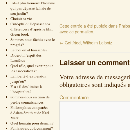
Est-il plus heureux l’homme
qui pas dépassé la haie de
son jardin?
Choisir sa vie
Ciné-philo: Dépasser nos
Cette entrée a été publiée dans
Philo
différences? d’après le film:
avec
ce permalien
.
Green book
Sommes-nous fâchés avec le
←
Gottfried, Wilhelm Leibniz
progrès?
Le moi est-il haïssable?
Diderot, l’esprit des
Laisser un comment
Lumières
Quel rôle, quel avenir pour
les associations?
Votre adresse de messageri
La liberté d’expression:
jusqu’où?
obligatoires sont indiqués
Y a t-il des limites à
l’hospitalité?
Commentaire
Sommes-nous en train de
perdre connaissances
Philosophies comparées
d’Adam Smith et de Karl
Marx
Quel humain pour demain?
Punir, pourquoi, comment?