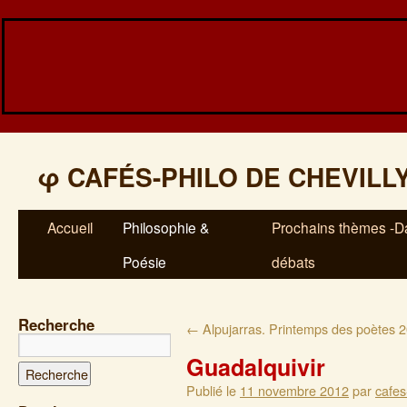
φ
CAFÉS-PHILO DE CHEVILL
Accueil
Philosophie &
Prochains thèmes -Da
Poésie
débats
Recherche
←
Alpujarras. Printemps des poètes 
Guadalquivir
Publié le
11 novembre 2012
par
cafes