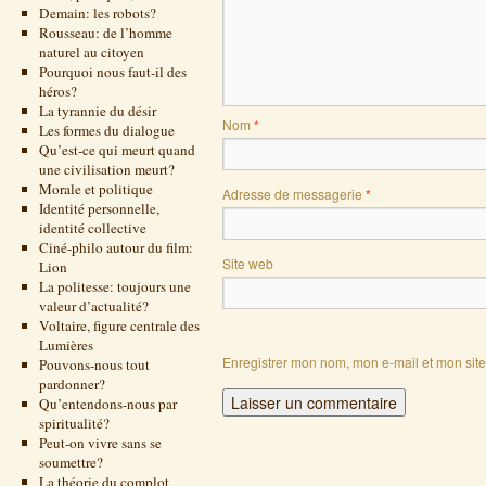
Demain: les robots?
Rousseau: de l’homme
naturel au citoyen
Pourquoi nous faut-il des
héros?
La tyrannie du désir
Nom
*
Les formes du dialogue
Qu’est-ce qui meurt quand
une civilisation meurt?
Morale et politique
Adresse de messagerie
*
Identité personnelle,
identité collective
Ciné-philo autour du film:
Site web
Lion
La politesse: toujours une
valeur d’actualité?
Voltaire, figure centrale des
Lumières
Enregistrer mon nom, mon e-mail et mon sit
Pouvons-nous tout
pardonner?
Qu’entendons-nous par
spiritualité?
Peut-on vivre sans se
soumettre?
La théorie du complot