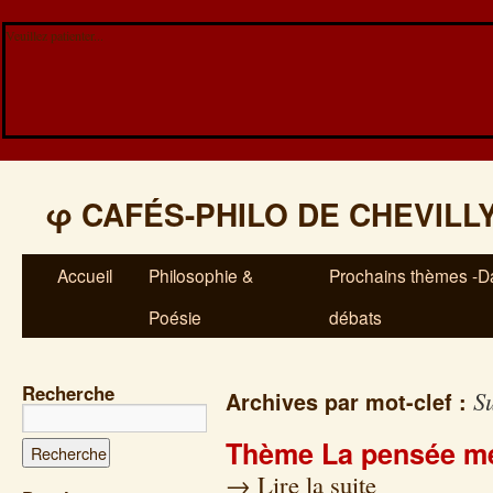
Veuillez patienter...
φ
CAFÉS-PHILO DE CHEVILL
Accueil
Philosophie &
Prochains thèmes -Da
Poésie
débats
Recherche
S
Archives par mot-clef :
Thème La pensée mé
→
Lire la suite