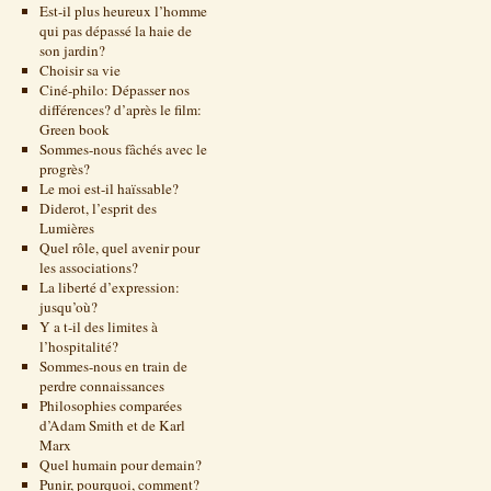
Est-il plus heureux l’homme
qui pas dépassé la haie de
son jardin?
Choisir sa vie
Ciné-philo: Dépasser nos
différences? d’après le film:
Green book
Sommes-nous fâchés avec le
progrès?
Le moi est-il haïssable?
Diderot, l’esprit des
Lumières
Quel rôle, quel avenir pour
les associations?
La liberté d’expression:
jusqu’où?
Y a t-il des limites à
l’hospitalité?
Sommes-nous en train de
perdre connaissances
Philosophies comparées
d’Adam Smith et de Karl
Marx
Quel humain pour demain?
Punir, pourquoi, comment?