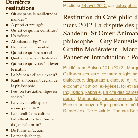
Dernières
Publié le
14 avril 2012
par
cafes-philo
restitutions
Où est passé le meilleur des
Restitution du Café-philo 
mondes ?
mars 2012 La dispute des 
A priori et préjugés
Qu’est-ce qui me constitue?
Sandelin. St Omer Animate
L’Athéisme
philosophe – Guy Pannetie
Altruisme et Egoïsme
L’influence, un bienfait?
Graffin.Modérateur : Marc
Qu’est-ce qu’être normal
Pannetier Introduction : 
Quelle place pour le doute?
Qu’est-ce qui vous fait lever
Publié dans
Saison 2011/2012
|
Marq
le matin?
Cathares
,
censure
,
censure religieuse
La bêtise a t-elle un avenir?
dialectique
,
disputation
,
dispute
,
djinn
Kant, un tournant décisif de
excommunication
,
exègèses
,
foi et ra
la philosophie
Peut-on être authentique en
Inquisition
,
kabbale
,
La cité des dame
société?
décisif
,
Maïmonide
,
moteur premier
,
M
La vie vaut-elle qu’on
Penser au moyen-Äge
,
penseurs méd
meure pour elle?
Sumériens
,
Terre sainte
,
Thomas Bec
La pluralité des cultures
fait-elle obstacle à l’unité
du genre humain?
De l’inné à l’acquis
Le monde change