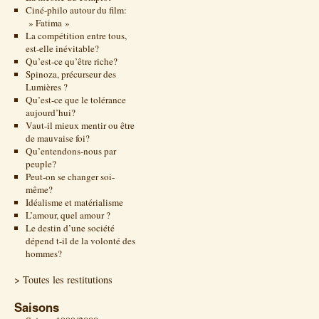
Ciné-philo autour du film:
» Fatima »
La compétition entre tous,
est-elle inévitable?
Qu’est-ce qu’être riche?
Spinoza, précurseur des
Lumières ?
Qu’est-ce que le tolérance
aujourd’hui?
Vaut-il mieux mentir ou être
de mauvaise foi?
Qu’entendons-nous par
peuple?
Peut-on se changer soi-
même?
Idéalisme et matérialisme
L’amour, quel amour ?
Le destin d’une société
dépend t-il de la volonté des
hommes?
> Toutes les restitutions
Saisons