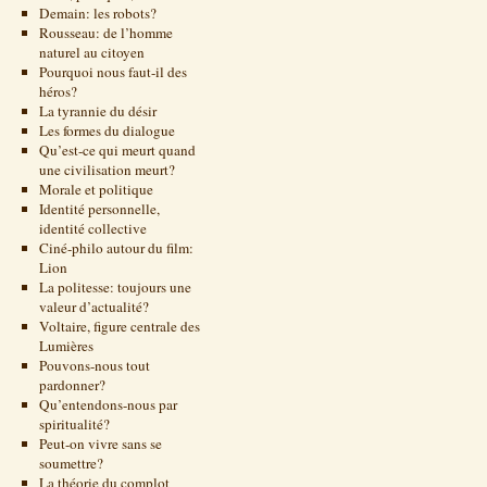
Demain: les robots?
Rousseau: de l’homme
naturel au citoyen
Pourquoi nous faut-il des
héros?
La tyrannie du désir
Les formes du dialogue
Qu’est-ce qui meurt quand
une civilisation meurt?
Morale et politique
Identité personnelle,
identité collective
Ciné-philo autour du film:
Lion
La politesse: toujours une
valeur d’actualité?
Voltaire, figure centrale des
Lumières
Pouvons-nous tout
pardonner?
Qu’entendons-nous par
spiritualité?
Peut-on vivre sans se
soumettre?
La théorie du complot